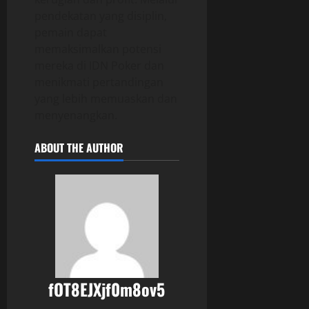
pendekatan yang disiplin,
pemain dapat
memaksimalkan potensi
mereka di IDN Poker dan
menikmati pertandingan
yang lebih memuaskan dan
menyenangkan.
ABOUT THE AUTHOR
fOT8EJXjf0m8ov5