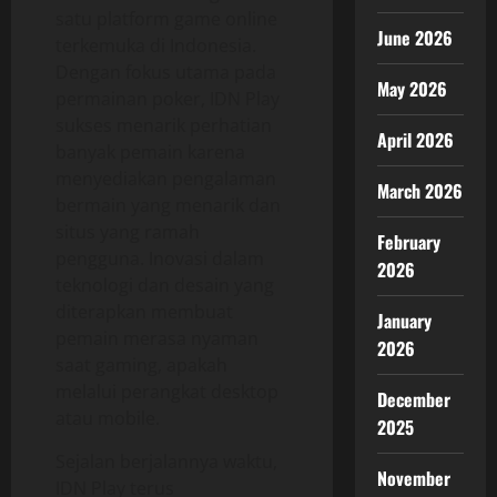
satu platform game online
June 2026
terkemuka di Indonesia.
Dengan fokus utama pada
May 2026
permainan poker, IDN Play
sukses menarik perhatian
April 2026
banyak pemain karena
menyediakan pengalaman
March 2026
bermain yang menarik dan
situs yang ramah
February
pengguna. Inovasi dalam
2026
teknologi dan desain yang
diterapkan membuat
January
pemain merasa nyaman
2026
saat gaming, apakah
melalui perangkat desktop
December
atau mobile.
2025
Sejalan berjalannya waktu,
November
IDN Play terus