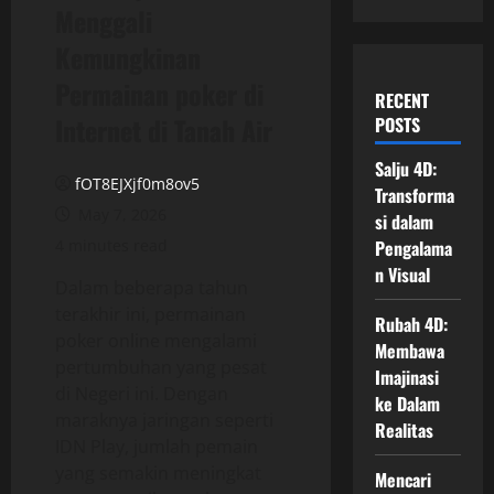
Menggali
Kemungkinan
Permainan poker di
RECENT
Internet di Tanah Air
POSTS
Salju 4D:
fOT8EJXjf0m8ov5
Transforma
May 7, 2026
si dalam
4 minutes read
Pengalama
n Visual
Dalam beberapa tahun
terakhir ini, permainan
Rubah 4D:
poker online mengalami
Membawa
pertumbuhan yang pesat
Imajinasi
di Negeri ini. Dengan
ke Dalam
maraknya jaringan seperti
Realitas
IDN Play, jumlah pemain
yang semakin meningkat
Mencari