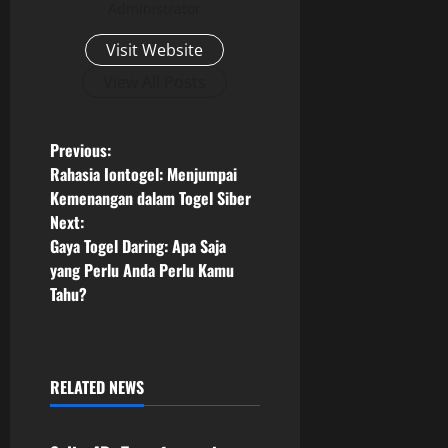
Administrator
Visit Website
View All Posts
P
Previous:
Rahasia Iontogel: Menjumpai
o
Kemenangan dalam Togel Siber
Next:
s
Gaya Togel Daring: Apa Saja
yang Perlu Anda Perlu Kamu
t
Tahu?
n
a
RELATED NEWS
v
GAME ONLINE