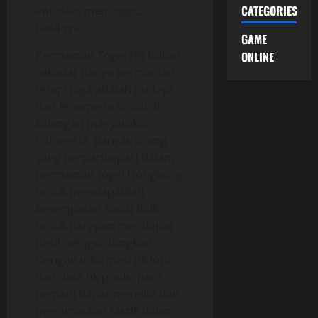
CATEGORIES
antusias menunggu
hasilnya.
GAME
Permainan Togel HK bukan
ONLINE
sekadar hanya permainan,
tetapi juga adalah budaya
dan fenomena sosial di
kalangan masyarakat
Indonesia. Banyak orang
yang berpartisipasi dalam
permainan togel Hongkong
untuk mendapatkan
kesempatan nasib baik
untuk harapan mendapat
hasil menguntungkan.
Dengan informasi hk lotto
dan data hk pools, para
pemain dapat meneliti dan
merumuskan taktik dalam