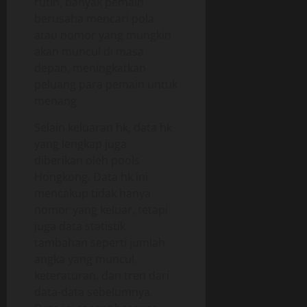
rutin, banyak pemain
berusaha mencari pola
atau nomor yang mungkin
akan muncul di masa
depan, meningkatkan
peluang para pemain untuk
menang.
Selain keluaran hk, data hk
yang lengkap juga
diberikan oleh pools
Hongkong. Data hk ini
mencakup tidak hanya
nomor yang keluar, tetapi
juga data statistik
tambahan seperti jumlah
angka yang muncul,
keteraturan, dan tren dari
data-data sebelumnya.