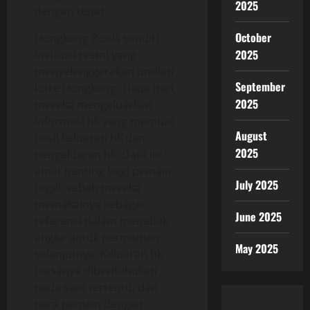
2025
dengan tepat.
October
Hongkong Pools sendiri
2025
institusi resmi yang
menyelenggarakan undian
September
lotre Hongkong. Tiapa hari,
2025
mereka mengeluarkan
informasi hk yang memuat
August
hasil keluaran hk dan
2025
pengeluaran hk. Data ini
amat penting bagi pemain
July 2025
togel, sebab mereka
memakainya sebagai
June 2025
referensi dalam menebak
angka untuk permainan
May 2025
selanjutnya. Keluaran hk
biasanya diberitahukan
pada saat tertentu, dan
para pemain dengan