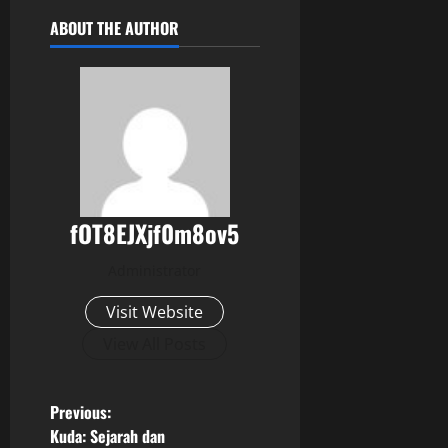
ABOUT THE AUTHOR
fOT8EJXjf0m8ov5
Administrator
Visit Website
View All Posts
P
Previous:
Kuda: Sejarah dan