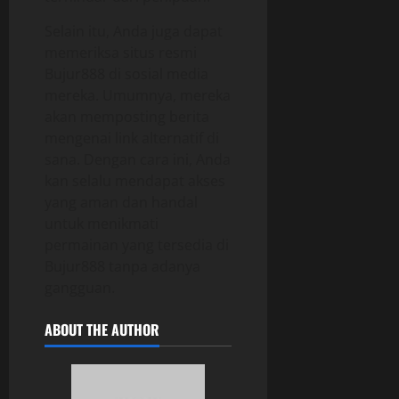
Selain itu, Anda juga dapat
memeriksa situs resmi
Bujur888 di sosial media
mereka. Umumnya, mereka
akan memposting berita
mengenai link alternatif di
sana. Dengan cara ini, Anda
kan selalu mendapat akses
yang aman dan handal
untuk menikmati
permainan yang tersedia di
Bujur888 tanpa adanya
gangguan.
ABOUT THE AUTHOR