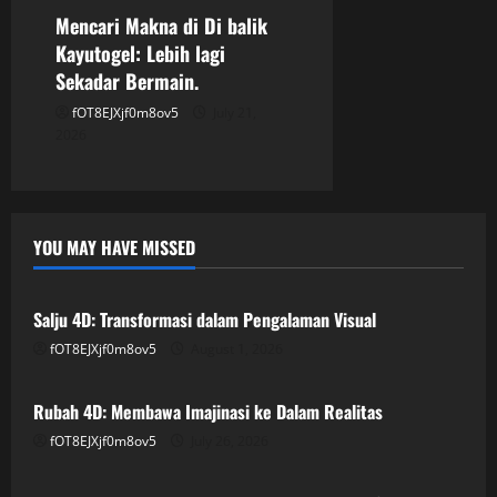
Mencari Makna di Di balik
Kayutogel: Lebih lagi
Sekadar Bermain.
fOT8EJXjf0m8ov5
July 21,
2026
YOU MAY HAVE MISSED
GAME ONLINE
Salju 4D: Transformasi dalam Pengalaman Visual
fOT8EJXjf0m8ov5
August 1, 2026
GAME ONLINE
Rubah 4D: Membawa Imajinasi ke Dalam Realitas
fOT8EJXjf0m8ov5
July 26, 2026
GAME ONLINE