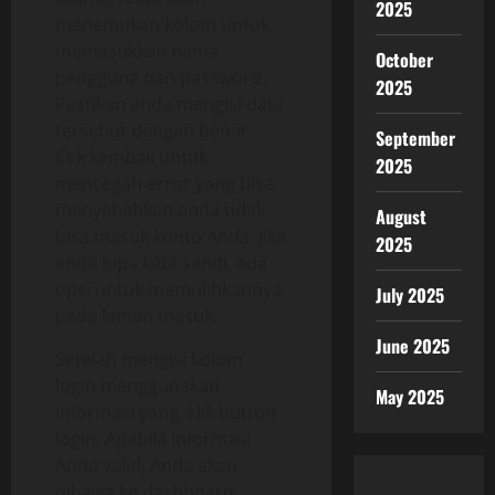
2025
menemukan kolom untuk
memasukkan nama
October
pengguna dan password.
2025
Pastikan anda mengisi data
tersebut dengan benar.
September
Cek kembali untuk
2025
mencegah error yang bisa
menyebabkan anda tidak
August
bisa masuk konto Anda. Jika
2025
anda lupa kata sandi, ada
opsi untuk memulihkannya
July 2025
pada laman masuk.
June 2025
Setelah mengisi kolom
login menggunakan
May 2025
informasi yang, klik button
login. Apabila informasi
Anda valid, Anda akan
dibawa ke dashboard