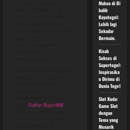
Makna di Di
kita akan diskusikan
balik
langkah-langkah yang
Kayutogel:
harus Anda ikuti untuk
Lebih lagi
login ke Bujur888 serta
Sekadar
memberikan beberapa tips
Bermain.
yang bermanfaat agar
proses bermain Anda
Kisah
menjadi lebih
Sukses di
menyenangkan.
Supertogel:
Untuk dapat mendapatkan
Inspirasika
berbagai permainan di
n Dirimu di
Bujur 888, Anda perlu
Dunia Togel
mengetahui cara
melakukan login dengan
Slot Kuda:
tepat.
Daftar Bujur888
Game Slot
Kami akan membagikan
dengan
informasi tentang link
Tema yang
Bujur 888 dan link
Menarik