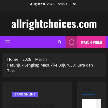
Skip
August 8, 2026
5:06:15 PM
to
content
allrightchoices.com
WATCH VIDEO
Primary
Menu
Home
2026
March
Petunjuk Lengkap Masuk ke Bujur888: Cara dan
Tips
SEARCH
GAME ONLINE
Petunjuk Lengkap
Search