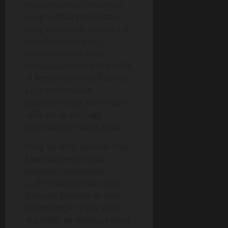
memanfaatkan informasi
yang sembarangan atau
yang tidak valid, karena hal
bisa berakibat pada
masalah waktu Anda
melakukan masuk Bujur888
di kemudian nanti. Pastikan
juga menerapkan
password yang kokoh dan
unik untuk menjaga
perlindungan akun anda.
Yang terakhir, aktifkan fitur
keamanan ekstra jika
tersedia, contohnya
authentication dua tahap.
Dengan, kamu akan level
perlindungan pada akun
Bujur888. Jangan lupa ingat