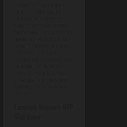
rahasia RTP permainan
agar mendapatkan data
lebih lanjut soal performa
mesin permainan tertentu.
Memahami RTP permainan
pragmatis, atau developer
populer lainnya pun dapat
membantu para gamers
mengambil keputusan yang
lebih lebih bijak serta
memilih mesin live yang
tepat agar meningkatkan
kesempatan untung para
gamers.
Langkah Mencari RTP
Slot Gacor