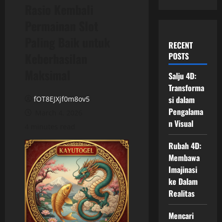
Rasio Kembali
Permainan Slot
Paling Baik untuk
RECENT
Keberhasilan
POSTS
Maksimal
Salju 4D:
Transforma
si dalam
fOT8EJXjf0m8ov5
Pengalama
March 4, 2026
n Visual
4 minutes read
Rubah 4D:
Membawa
Imajinasi
ke Dalam
Realitas
Mencari