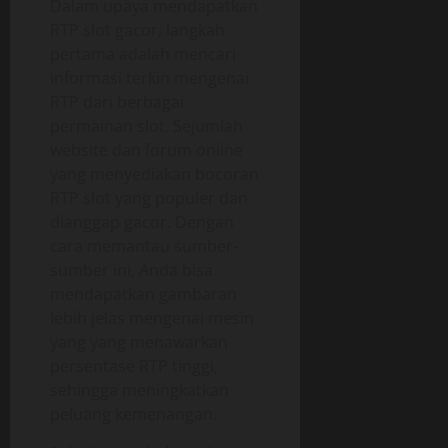
Dalam upaya mendapatkan
RTP slot gacor, langkah
pertama adalah mencari
informasi terkin mengenai
RTP dari berbagai
permainan slot. Sejumlah
website dan forum online
yang menyediakan bocoran
RTP slot yang populer dan
dianggap gacor. Dengan
cara memantau sumber-
sumber ini, Anda bisa
mendapatkan gambaran
lebih jelas mengenai mesin
yang yang menawarkan
persentase RTP tinggi,
sehingga meningkatkan
peluang kemenangan.