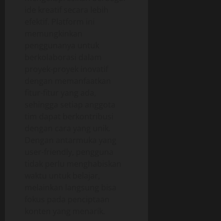
ide kreatif secara lebih
efektif. Platform ini
memungkinkan
penggunanya untuk
berkolaborasi dalam
proyek-proyek inovatif
dengan memanfaatkan
fitur-fitur yang ada,
sehingga setiap anggota
tim dapat berkontribusi
dengan cara yang unik.
Dengan antarmuka yang
user-friendly, pengguna
tidak perlu menghabiskan
waktu untuk belajar,
melainkan langsung bisa
fokus pada penciptaan
konten yang menarik.