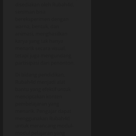
disediakan oleh Rubah4d,
seniman bisa
bereksperimen dengan
warna, bentuk, dan
animasi, menghasilkan
karya yang tak hanya
menarik secara visual,
tetapi juga mengundang
partisipasi dari penonton.
Di bidang pendidikan,
Rubah4d menjadi alat
bantu yang efektif untuk
menciptakan konten
pembelajaran yang
menarik. Pengajar dapat
menggunakan Rubah4d
untuk merancang modul-
modul pelajaran yang