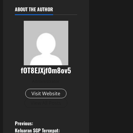
ABOUT THE AUTHOR
fOT8EJXjf0m8ov5
Administrator
Visit Website
View All Posts
P
Previous:
Keluaran SGP Tercepat: