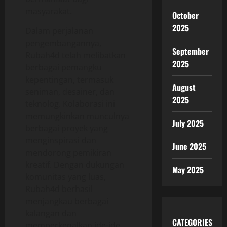
masyarakat.
October
2025
Dalam perjalanan
pengembangannya,
September
Rubah4d telah melibatkan
2025
berbagai pemangku
kepentingan, termasuk
August
seniman, desainer, dan
2025
teknolog. Kolaborasi ini
memungkinkan munculnya
July 2025
berbagai proyek yang
menginspirasi dan
June 2025
mendorong pemikiran
kreatif. Dengan dukungan
May 2025
komunitas yang luas,
Rubah4d berhasil
menjangkau berbagai
kalangan dan
CATEGORIES
memperkenalkan ide-ide