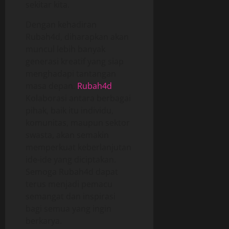
sekitar kita.
Dengan kehadiran
Rubah4d, diharapkan akan
muncul lebih banyak
generasi kreatif yang siap
menghadapi tantangan
masa depan.
Rubah4d
Kolaborasi antara berbagai
pihak, baik itu individu,
komunitas, maupun sektor
swasta, akan semakin
memperkuat keberlanjutan
ide-ide yang diciptakan.
Semoga Rubah4d dapat
terus menjadi pemacu
semangat dan inspirasi
bagi semua yang ingin
berkarya.