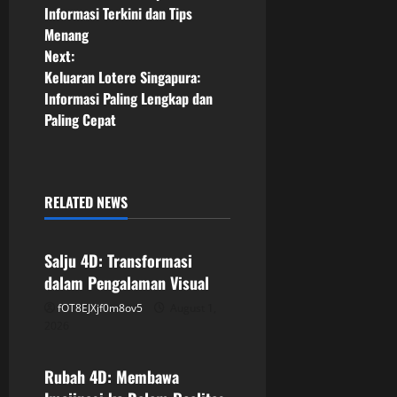
o
Informasi Terkini dan Tips
Menang
s
Next:
Keluaran Lotere Singapura:
t
Informasi Paling Lengkap dan
n
Paling Cepat
a
v
RELATED NEWS
GAME ONLINE
i
Salju 4D: Transformasi
g
dalam Pengalaman Visual
a
fOT8EJXjf0m8ov5
August 1,
2026
GAME ONLINE
t
Rubah 4D: Membawa
i