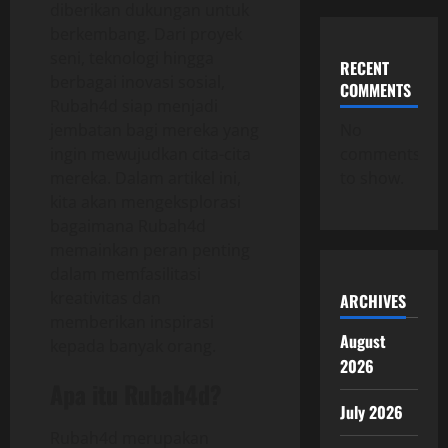
diberikan dukungan untuk
berkembang. Dari proyek
seni, teknologi hingga
RECENT
berbagai inovasi sosial,
COMMENTS
Rubah4d siap menjadi
jembatan bagi mereka yang
No
ingin mewujudkan cita-cita
comments
mereka. Dalam artikel ini,
to show.
kita akan mengeksplorasi
bagaimana Rubah4d
memainkan peran penting
dalam memfasilitasi
kreativitas dan
ARCHIVES
memberikan inspirasi
August
kepada banyak orang.
2026
Apa itu Rubah4d?
July 2026
Rubah4d merupakan