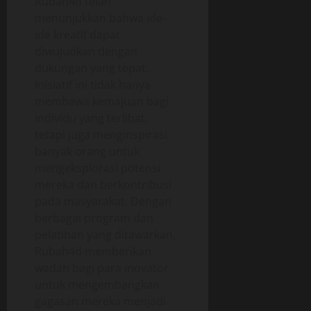
Rubah4d telah
menunjukkan bahwa ide-
ide kreatif dapat
diwujudkan dengan
dukungan yang tepat.
Inisiatif ini tidak hanya
membawa kemajuan bagi
individu yang terlibat,
tetapi juga menginspirasi
banyak orang untuk
mengeksplorasi potensi
mereka dan berkontribusi
pada masyarakat. Dengan
berbagai program dan
pelatihan yang ditawarkan,
Rubah4d memberikan
wadah bagi para inovator
untuk mengembangkan
gagasan mereka menjadi