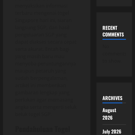
menyaksikan informasi
terbaru mengenai togel
Singapore hari ini, siaran
langsung SGP, dan hasil
RECENT
COMMENTS
pengeluaran SGP yang
dapat diakses secara cepat
No
serta akurat. Entah bagi
comments
yang masih baru mau
to show.
menyoba peruntungannya
maupun petaruh yang
sudah berpengalaman,
artikel ini memberikan
gambaran lengkap yang
ARCHIVES
perlukan agar memasang
angka serta mengerti seluk
August
beluk togel SGP.
2026
Pendahuluan Togel
July 2026