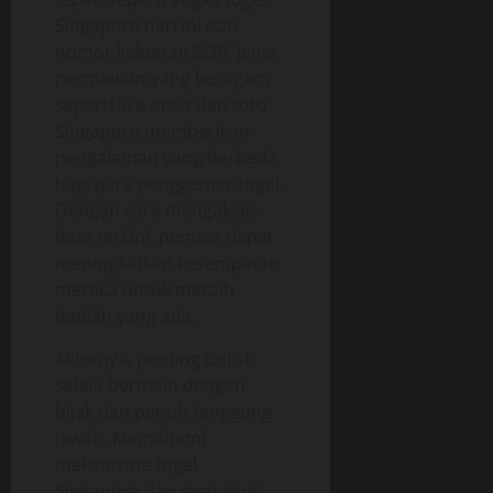
Singapore hari ini dan
nomor keluaran SGP. Jenis
permainan yang beragam
seperti live draw dan toto
Singapore memberikan
pengalaman yang berbeda
bagi para penggemar togel.
Dengan cara mengakses
data terkini, pemain dapat
meningkatkan kesempatan
mereka untuk meraih
hadiah yang ada.
Akhirnya, penting untuk
selalu bermain dengan
bijak dan penuh tanggung
jawab. Memahami
mekanisme togel
Singapore dan mengikuti