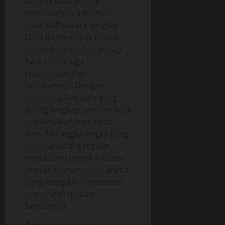
banyak situs online
menawarkan informasi
hasil SGP secara lengkap.
Data ini termasuk bukan
hanya hasil undian setiap
hari, tetapi juga
rekapitulasi dari
sebelumnya. Dengan
mendapatkan data yang
paling lengkap, pemain bisa
menemukan tren serta
tren dari angka-angka yang
muncul secara reguler,
membantu mereka dalam
proses merumuskan angka
yang mungkin berpotensi
menang di undian
berikutnya.