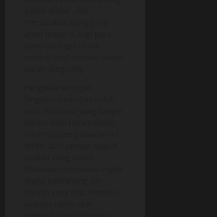
sudah diatur, dan
merupakan ajang yang
amat menarik bagi para
pencinta togel untuk
melihat hasil undian dalam
siaran langsung.
Pengeluaran togel
Singapore menjadi salah
satu informasi yang sangat
diburu oleh para pemain.
Informasi pengeluaran ini
terdiri dari semua output
undian yang sudah
dilakukan, termasuk angka-
angka pemenang dan
hadiah yang ada. Website-
website resmi akan
menyediakan informasi