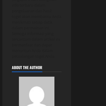
info terbaru dalam
pengeluaran dan hasil
togel akan membantu Anda
menikmati setiap detik
dalam permainan ini.
Semoga informasi yang
tercantum dalam artikel ini
bermanfaat dan dapat
menuntun Anda dalam
petualangan togel Anda.
ABOUT THE AUTHOR