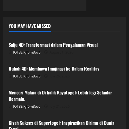
YOU MAY HAVE MISSED
GAME ONLINE
Salju 4D: Transformasi dalam Pengalaman Visual
fOT8EJXjf0m8ov5
August 1, 2026
GAME ONLINE
Rubah 4D: Membawa Imajinasi ke Dalam Realitas
fOT8EJXjf0m8ov5
July 26, 2026
GAME ONLINE
Mencari Makna di Di balik Kayutogel: Lebih lagi Sekadar
Bermain.
fOT8EJXjf0m8ov5
July 21, 2026
GAME ONLINE
Kisah Sukses di Supertogel: Inspirasikan Dirimu di Dunia