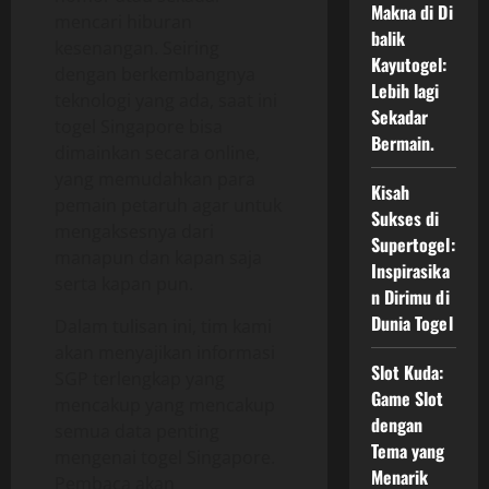
Makna di Di
mencari hiburan
balik
kesenangan. Seiring
Kayutogel:
dengan berkembangnya
Lebih lagi
teknologi yang ada, saat ini
Sekadar
togel Singapore bisa
Bermain.
dimainkan secara online,
yang memudahkan para
Kisah
pemain petaruh agar untuk
Sukses di
mengaksesnya dari
Supertogel:
manapun dan kapan saja
Inspirasika
serta kapan pun.
n Dirimu di
Dunia Togel
Dalam tulisan ini, tim kami
akan menyajikan informasi
Slot Kuda:
SGP terlengkap yang
Game Slot
mencakup yang mencakup
dengan
semua data penting
Tema yang
mengenai togel Singapore.
Menarik
Pembaca akan