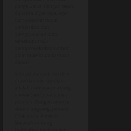
pengeluaran dengan tepat
dan bisa dipercaya, agar
para petaruh dapat
memeriksa dan
menggunakan data
tersebut untuk
memproyeksikan nomor
main mereka pada masa
depan.
Sebuah manfaat dari live
draw dan hasil undian
adalah transparansi yang
ditawarkan kepada para
petaruh. Dengan adanya
siaran langsung, pemain
tidak perlu khawatir
khawatir tentang
keabsahan hasil undian.