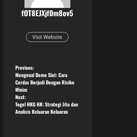
fOT8EJXjf0m8ov5
Administrator
Visit Website
View All Posts
P
Previous:
Mengenal Demo Slot: Cara
o
Cerdas Berjudi Dengan Risiko
Minim
s
Next:
Togel HKG HK: Strategi Jitu dan
t
Analisis Keluaran Keluaran
n
a