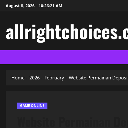
Skip
August 8, 2026
10:26:22 AM
to
content
allrightchoices
Home
2026
February
Website Permainan Deposi
GAME ONLINE
Website Permainan Dep