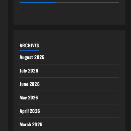
No comments to show.
ARCHIVES
August 2026
July 2026
June 2026
May 2026
April 2026
March 2026