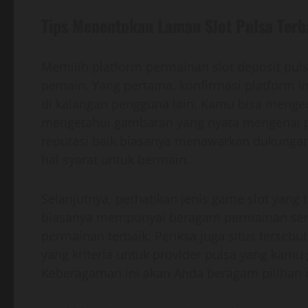
Tips Menentukan Laman Slot Pulsa Terb
Memilih platform permainan slot deposit puls
pemain. Yang pertama, konfirmasi platform ini
di kalangan pengguna lain. Kamu bisa mengec
mengetahui gambaran yang nyata mengenai p
reputasi baik biasanya menawarkan dukungan 
hal syarat untuk bermain.
Selanjutnya, perhatikan jenis game slot yang t
biasanya mempunyai beragam permainan sert
permainan terbaik. Periksa juga situs terse
yang kriteria untuk provider pulsa yang kamu 
Keberagaman ini akan Anda beragam pilihan d