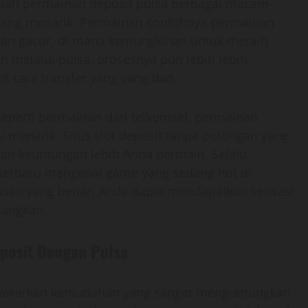
dalah permainan deposit pulsa berbagai macam-
yang menarik. Permainan contohnya permainan
ngan gacor, di mana kemungkinan untuk meraih
an melalui pulsa, prosesnya pun lebih lebih,
ot cara transfer yang yang dan.
seperti permainan dari telkomsel, permainan
si menarik. Situs slot deposit tanpa potongan yang
an keuntungan lebih Anda bermain. Selalu
si terbaru mengenai game yang sedang hot di
usan yang benar, Anda dapat mendapatkan sensasi
angkan.
posit Dengan Pulsa
enawarkan kemudahan yang sangat menguntungkan