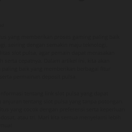
ad
situs yang memberikan proses gaming paling baik
gi, seiring dengan semakin maju teknologi,
litas slot pulsa, agar pemain dapat merasakan
serta cepatnya. Dalam artikel ini, kita akan
a paling baik yang memberikan berbagai fitur
serta permainan deposit pulsa.
nformasi tentang link slot pulsa yang dapat
anjuran tentang slot pulsa yang tanpa potongan.
itus yang cocok dengan preferensi serta keperluan
dosat, atau tri. Mari kita semua menyelami lebih
emua!