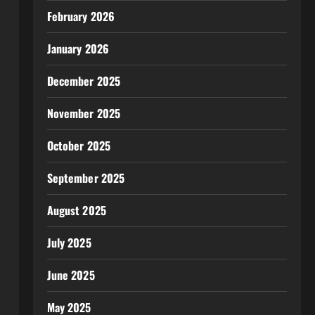
February 2026
January 2026
December 2025
November 2025
October 2025
September 2025
August 2025
July 2025
June 2025
May 2025