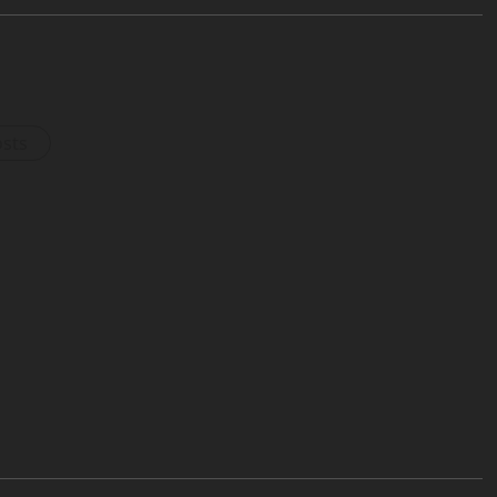
osts
!
E
GAME ONLINE