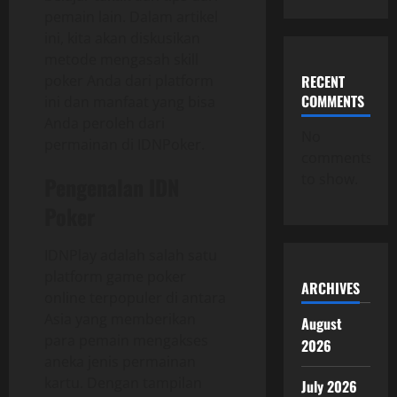
pemain lain. Dalam artikel
ini, kita akan diskusikan
metode mengasah skill
poker Anda dari platform
RECENT
COMMENTS
ini dan manfaat yang bisa
Anda peroleh dari
No
permainan di IDNPoker.
comments
to show.
Pengenalan IDN
Poker
IDNPlay adalah salah satu
platform game poker
ARCHIVES
online terpopuler di antara
Asia yang memberikan
August
para pemain mengakses
2026
aneka jenis permainan
kartu. Dengan tampilan
July 2026