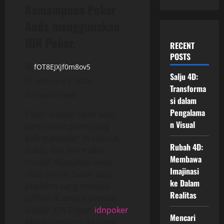
Kemampuan Poker
Anda menggunakan
IDN Poker.
RECENT
POSTS
fOT8EJXjf0m8ov5
Salju 4D:
February 7, 2026
Transforma
4 minutes read
si dalam
Pengalama
Poker adalah salah satu
n Visual
permainan game yang
paling populer di seluruh
Rubah 4D:
dunia, dan kini makin
Membawa
mudah dijangkau lewat
Imajinasi
situs online. Salah satu
ke Dalam
platform yang menjadi
Realitas
pilihan di antara pemain
adalah IDN Poker.
idnpoker
Mencari
Melalui antarmuka yang