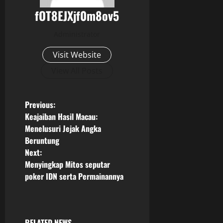
fOT8EJXjf0m8ov5
Administrator
Visit Website
View All Posts
P
Previous:
Keajaiban Hasil Macau:
o
Menelusuri Jejak Angka
Beruntung
s
Next:
Menyingkap Mitos seputar
t
poker IDN serta Permainannya
n
a
RELATED NEWS