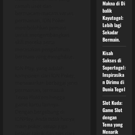
Makna di Di
ramah user dan
balik
bermacam-macam varian
Kayutogel:
permainan, IDN Poker
Lebih lagi
membolehkan pemain
Sekadar
untuk mengembangkan
Bermain.
skill mereka serta
merasakan pengalaman
Kisah
bermain yang menghibur.
Sukses di
Supertogel:
IDN Play, yang adalah
Inspirasika
komponen dari IDN Poker,
n Dirimu di
menawarkan berbagai jenis
Dunia Togel
permainan, termasuk
Texas Hold’em hingga
Slot Kuda:
game kartu lainnya.
Game Slot
Dengan bergabung di
dengan
IDNPlay, Anda tidak hanya
Tema yang
main poker, tetapi juga
Menarik
belajar taktik dan tips dari