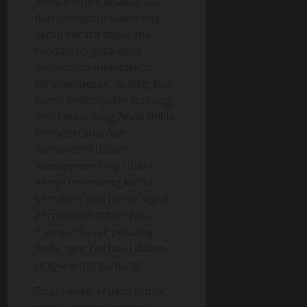
Anda merencanakan dan
dan mengatur saldo chip
kamu secara bijaksana.
Hindari tergesa-gesa
melakukan meletakkan
taruhan besar, apalagi bila
kamu belum yakin tentang
kombinasi yang Anda miliki.
Mempertahankan
konsistensi dalam
manajemen chip tidak
hanya menolong kamu
bertahan lebih lama lagi di
permainan, tetapi juga
memperbesar peluang
Anda agar berhasil dalam
jangka yang panjang.
Finalmente, krusial untuk