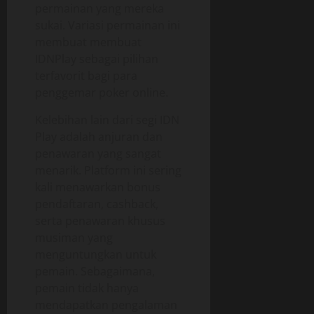
permainan yang mereka
sukai. Variasi permainan ini
membuat membuat
IDNPlay sebagai pilihan
terfavorit bagi para
penggemar poker online.
Kelebihan lain dari segi IDN
Play adalah anjuran dan
penawaran yang sangat
menarik. Platform ini sering
kali menawarkan bonus
pendaftaran, cashback,
serta penawaran khusus
musiman yang
menguntungkan untuk
pemain. Sebagaimana,
pemain tidak hanya
mendapatkan pengalaman