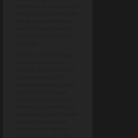
keterbatasan dalam jumlah
dana yang dapat ditransfer
dan kemungkinan biaya
tambahan yang mungkin
muncul saat melakukan
transaksi.
Di sisi lain, Slot QRIS juga
memberikan banyak
manfaat, terutama dalam
hal aksesibilitas. QRIS
adalah sistem yang dapat
digunakan di berbagai
platform, menjadikannya
pilihan yang fleksibel bagi
banyak pengguna. Dengan
dukungan dari banyak
merchant dan aplikasi
dompet digital, Slot QRIS