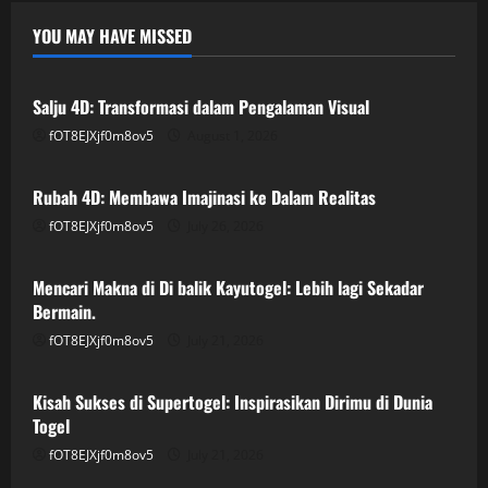
YOU MAY HAVE MISSED
GAME ONLINE
Salju 4D: Transformasi dalam Pengalaman Visual
fOT8EJXjf0m8ov5
August 1, 2026
GAME ONLINE
Rubah 4D: Membawa Imajinasi ke Dalam Realitas
fOT8EJXjf0m8ov5
July 26, 2026
GAME ONLINE
Mencari Makna di Di balik Kayutogel: Lebih lagi Sekadar
Bermain.
fOT8EJXjf0m8ov5
July 21, 2026
GAME ONLINE
Kisah Sukses di Supertogel: Inspirasikan Dirimu di Dunia
Togel
fOT8EJXjf0m8ov5
July 21, 2026