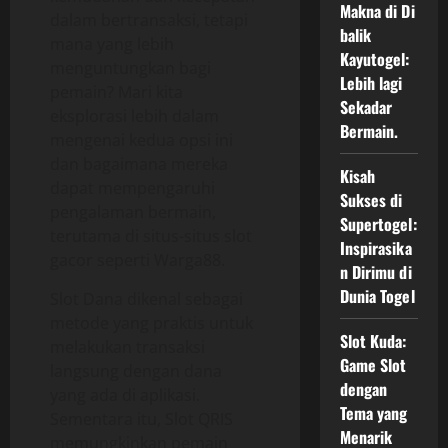
Makna di Di
dalam bertransaksi, tetapi
balik
mana yang lebih
Kayutogel:
menguntungkan bagi
Lebih lagi
pemain? Mari kita
Sekadar
eksplorasi lebih dalam
Bermain.
mengenai kedua opsi ini
dan bagaimana mereka
Kisah
dapat mempengaruhi
Sukses di
pengalaman bermain,
Supertogel:
terutama di situs-situs slot
Inspirasika
gacor seperti Warga88.
n Dirimu di
Dunia Togel
Slot Dana dikenal sebagai
metode yang praktis untuk
Slot Kuda:
melakukan transaksi
Game Slot
langsung dengan dana
dengan
yang ada di aplikasi.
Tema yang
Sementara itu, Slot QRIS
Menarik
memungkinkan pemain