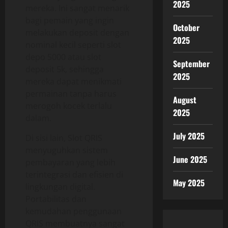
2025
mereka. Ini sangat menarik
bagi pemain yang ingin
October
melakukan deposit dengan
2025
nominal kecil seperti slot
depo 5000 atau slot
September
deposit 5k, sehingga
2025
mereka dapat menikmati
permainan tanpa harus
August
merogoh kocek terlalu
2025
dalam.
July 2025
Di sisi lain, Slot QRIS
menyuguhkan sistem
June 2025
pembayaran yang lebih
terintegrasi dan efisien di
May 2025
lingkungan digital.
Portabilitas dan
kemudahan penggunaan
QRIS membuatnya sangat