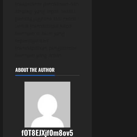
mekanisme permainan dan
strategi yang tepat. Selalu
periksa juga link slot resmi
untuk memastikan Anda
bermain di situs yang
tepercaya dan
mendapatkan pengalaman
bermain yang aman.
ABOUT THE AUTHOR
fOT8EJXjf0m8ov5