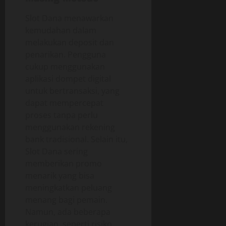
Slot Dana menawarkan
kemudahan dalam
melakukan deposit dan
penarikan. Pengguna
cukup menggunakan
aplikasi dompet digital
untuk bertransaksi, yang
dapat mempercepat
proses tanpa perlu
menggunakan rekening
bank tradisional. Selain itu,
Slot Dana sering
memberikan promo
menarik yang bisa
meningkatkan peluang
menang bagi pemain.
Namun, ada beberapa
kerugian, seperti risiko