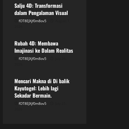
i
Salju 4D: Transformasi
dalam Pengalaman Visual
g
fOT8EJXjf0m8ov5
August 1,
a
2026
GAME ONLINE
t
Rubah 4D: Membawa
Imajinasi ke Dalam Realitas
i
fOT8EJXjf0m8ov5
July 26,
o
2026
GAME ONLINE
n
Mencari Makna di Di balik
Kayutogel: Lebih lagi
Sekadar Bermain.
fOT8EJXjf0m8ov5
July 21,
2026