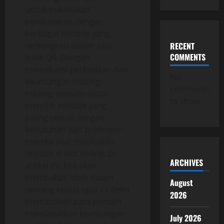
untuk melakukan
pembayaran dengan
berbagai metode yang
terintegrasi dalam satu
RECENT
COMMENTS
kode QR. Dengan
memahami perbedaan dan
No
keuntungan masing-
comments
masing, pemain dapat
to show.
memilih metode yang
paling sesuai dengan
kebutuhan dan preferensi
mereka saat melakukan
deposit di slot online. Di
ARCHIVES
artikel ini, kita akan
membahas lebih dalam
August
tentang kedua opsi ini demi
2026
memastikan para pemain
mendapatkan keuntungan
July 2026