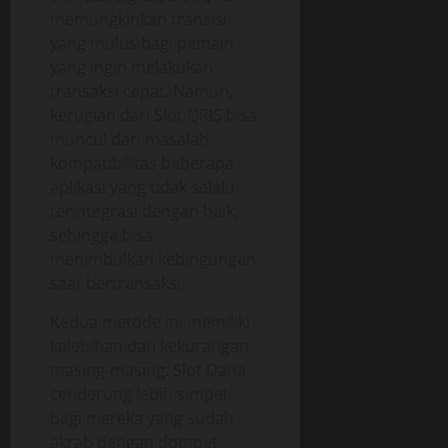
memungkinkan transisi
yang mulus bagi pemain
yang ingin melakukan
transaksi cepat. Namun,
kerugian dari Slot QRIS bisa
muncul dari masalah
kompatibilitas beberapa
aplikasi yang tidak selalu
terintegrasi dengan baik,
sehingga bisa
menimbulkan kebingungan
saat bertransaksi.
Kedua metode ini memiliki
kelebihan dan kekurangan
masing-masing. Slot Dana
cenderung lebih simpel
bagi mereka yang sudah
akrab dengan dompet