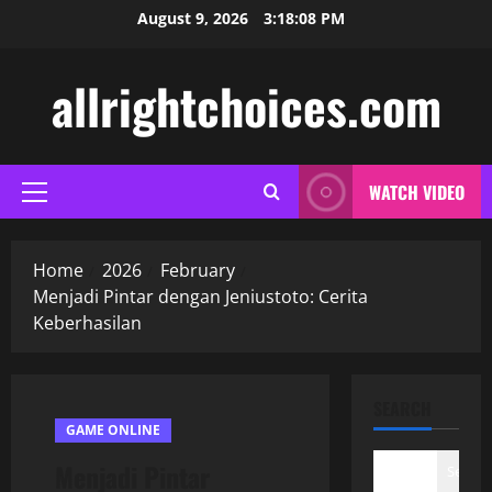
Skip
August 9, 2026
3:18:09 PM
to
content
allrightchoices.com
WATCH VIDEO
Primary
Menu
Home
2026
February
Menjadi Pintar dengan Jeniustoto: Cerita
Keberhasilan
SEARCH
GAME ONLINE
Menjadi Pintar
Search