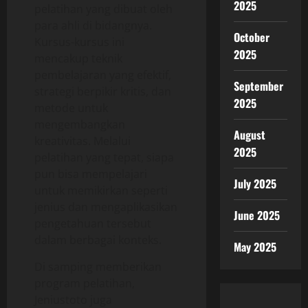
2025
pelatihan yang dibuat oleh
para ahli di bidangnya.
October
Kursus-kursus ini
2025
mencakup teknik
pembelajaran yang efektif,
September
strategi berpikir kritis, dan
2025
metode untuk
mengembangkan
August
kreativitas. Melalui
2025
pelatihan yang tepat, siapa
pun bisa mempelajari
July 2025
untuk memikirkan seperti
jenius dan mengaplikasikan
June 2025
pengetahuan tersebut
dalam berbagai konteks.
May 2025
Di samping memberikan
program pelatihan,
Jeniustoto juga