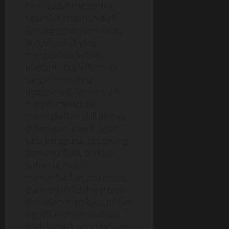
Kami sudah menerima
sejumlah testimoni baik
dari pengguna jeniustoto.
Banyak sekali yang
mengatakan bahwa
platform ini platform ini
sangat menolong
pengguna dalam meraih
meraih impian dan
meningkatkan skill dirinya
di beragam aspek. Salah
satu pengguna, seseorang
bernama Budi, berkata
bahwa ia mulai
memanfaatkan jeniustoto,
dia menjadi lebih percaya
diri dalam membuat pilihan
signifikan dan mendapat
lebih banyak pengetahuan.