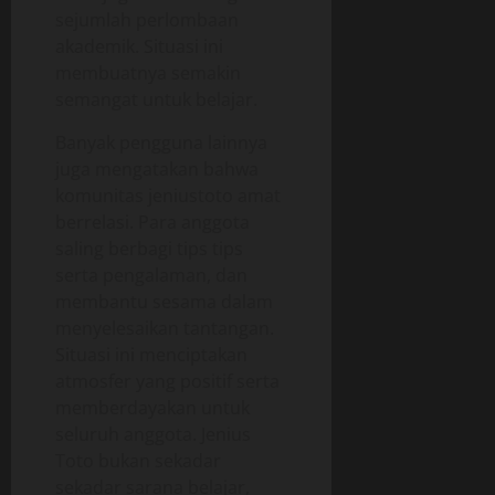
sejumlah perlombaan
akademik. Situasi ini
membuatnya semakin
semangat untuk belajar.
Banyak pengguna lainnya
juga mengatakan bahwa
komunitas jeniustoto amat
berrelasi. Para anggota
saling berbagi tips tips
serta pengalaman, dan
membantu sesama dalam
menyelesaikan tantangan.
Situasi ini menciptakan
atmosfer yang positif serta
memberdayakan untuk
seluruh anggota. Jenius
Toto bukan sekadar
sekadar sarana belajar,