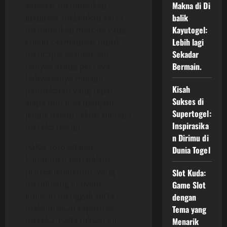
Makna di Di
sekadar memberikan
balik
inspirasi, melainkan serta
Kayutogel:
memberikan metode yang
Lebih lagi
cukup bermanfaat untuk
Sekadar
mencapai kesuksesan.
Bermain.
Banyak orang percaya
bahwasanya melalui
Kisah
pendekatan yang tepat,
Sukses di
siapa pun bisa menjadi
Supertogel:
jenius dalam sektor dimana
Inspirasika
mereka tekuni.
n Dirimu di
Pakar toto adalah
Dunia Togel
komponen dari dalam
proses jeniustoto, yang
Slot Kuda:
menunjang individu-
Game Slot
individu menggali serta
dengan
maksimalkan kapasitas
Tema yang
mereka. Pada tulisan ini,
Menarik