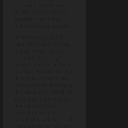
Ia menyebutkan bahwa
fasilitas yang disediakan
sangatlah membantu
dalam proses belajarnya.
Selain itu, ada juga Siti,
yang merupakan seorang
pelajar, mengungkapkan
jika Jenius Toto sangat
berkontribusi besar dalam
meningkatkan prestasinya
di sekolah. Ia merasa jika
metode pembelajaran yang
diterapkan amat efektif dan
gampang dipahami. Berkat
dukungan platform
jeniustoto, Siti berhasil
meraih skor yang lebih baik
serta juga memenangkan