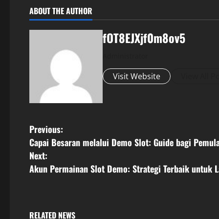
ABOUT THE AUTHOR
fOT8EJXjf0m8ov5
Administrator
Visit Website
View All P
P
Previous:
Capai Besaran melalui Demo Slot: Guide bagi Pemul
o
Next:
s
Akun Permainan Slot Demo: Strategi Terbaik untuk L
t
n
RELATED NEWS