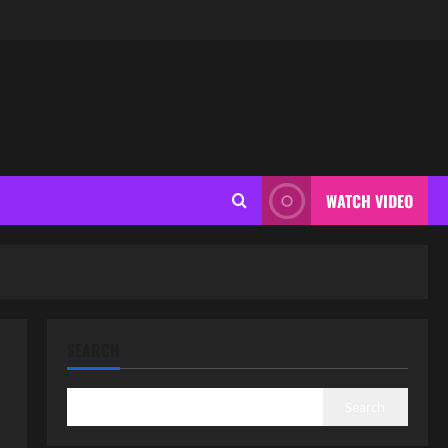
WATCH VIDEO
SEARCH
Search