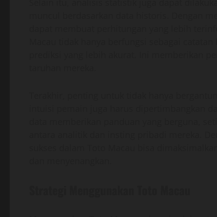
Selain itu, analisis statistik juga dapat dila
muncul berdasarkan data historis. Dengan m
dapat membuat perhitungan yang lebih terinf
Macau tidak hanya berfungsi sebagai catatan 
prediksi yang lebih akurat. Ini memberikan 
taruhan mereka.
Terakhir, penting untuk tidak hanya bergantun
intuisi pemain juga harus dipertimbangkan 
data memberikan panduan yang berguna, se
antara analitik dan insting pribadi mereka.
sukses dalam Toto Macau bisa dimaksimalka
dan menyenangkan.
Strategi Menggunakan Toto Macau