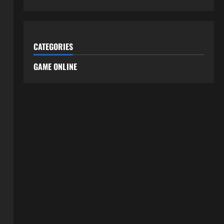
CATEGORIES
GAME ONLINE