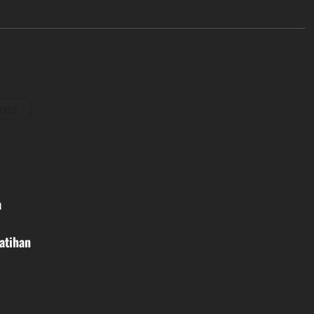
osts
a
atihan