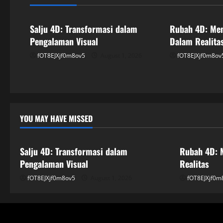
GAME ONLINE
GAME ONLIN
a
Salju 4D: Transformasi dalam
Rubah 4D: Mem
v
Pengalaman Visual
Dalam Realita
i
fOT8EJXjf0m8ov5
August 1, 2026
fOT8EJXjf0m8ov
g
a
t
YOU MAY HAVE MISSED
GAME ONLINE
GAME ON
i
Salju 4D: Transformasi dalam
Rubah 4D: 
o
Pengalaman Visual
Realitas
n
fOT8EJXjf0m8ov5
August 1, 2026
fOT8EJXjf0m