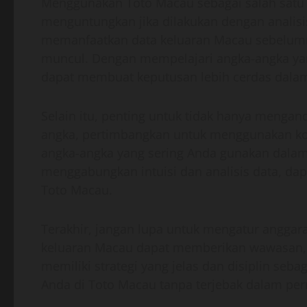
Menggunakan Toto Macau sebagai salah satu 
menguntungkan jika dilakukan dengan analisi
memanfaatkan data keluaran Macau sebelum
muncul. Dengan mempelajari angka-angka yan
dapat membuat keputusan lebih cerdas dalam
Selain itu, penting untuk tidak hanya meng
angka, pertimbangkan untuk menggunakan ko
angka-angka yang sering Anda gunakan dalam 
menggabungkan intuisi dan analisis data, d
Toto Macau.
Terakhir, jangan lupa untuk mengatur anggar
keluaran Macau dapat memberikan wawasan, t
memiliki strategi yang jelas dan disiplin s
Anda di Toto Macau tanpa terjebak dalam perm