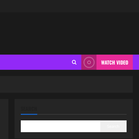
WATCH VIDEO
SEARCH
Search