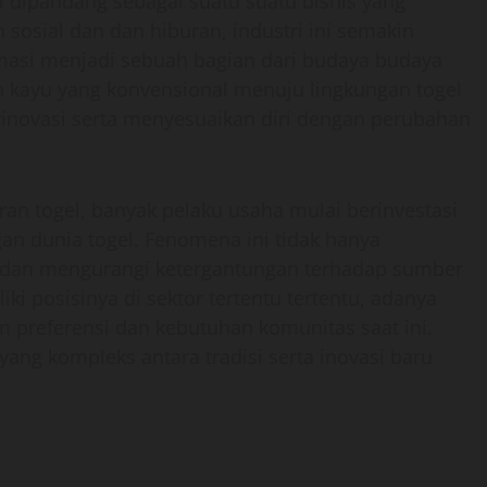
i dipandang sebagai suatu suatu bisnis yang
osial dan dan hiburan, industri ini semakin
masi menjadi sebuah bagian dari budaya budaya
n kayu yang konvensional menuju lingkungan togel
novasi serta menyesuaikan diri dengan perubahan
an togel, banyak pelaku usaha mulai berinvestasi
an dunia togel. Fenomena ini tidak hanya
i dan mengurangi ketergantungan terhadap sumber
i posisinya di sektor tertentu tertentu, adanya
m preferensi dan kebutuhan komunitas saat ini.
yang kompleks antara tradisi serta inovasi baru