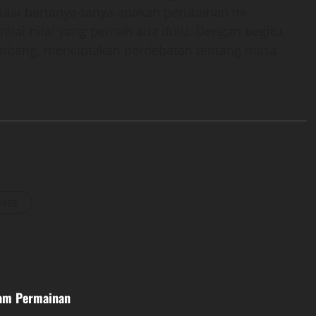
mulai bertanya-tanya apakah perubahan ini
ai-nilai yang pernah ada dulu. Dengan begitu,
mbang, menciptakan perdebatan tentang masa
osts
lam Permainan