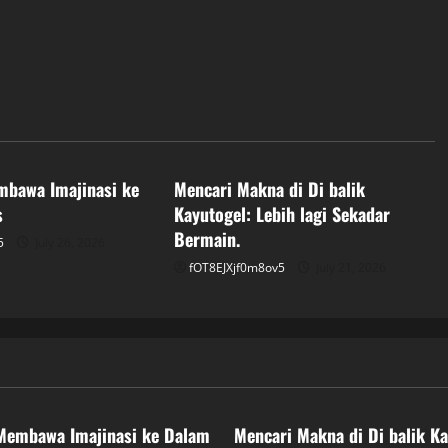
E
GAME ONLINE
bawa Imajinasi ke
Mencari Makna di Di balik
s
Kayutogel: Lebih lagi Sekadar
Bermain.
5
July 26, 2026
fOT8EJXjf0m8ov5
July 21, 2026
LINE
GAME ONLINE
Membawa Imajinasi ke Dalam
Mencari Makna di Di balik Ka