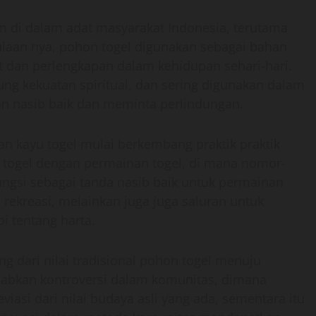
am di dalam adat masyarakat Indonesia, terutama
ulaan nya, pohon togel digunakan sebagai bahan
t dan perlengkapan dalam kehidupan sehari-hari.
g kekuatan spiritual, dan sering digunakan dalam
an nasib baik dan meminta perlindungan.
an kayu togel mulai berkembang praktik praktik
togel dengan permainan togel, di mana nomor-
ungsi sebagai tanda nasib baik untuk permainan
a rekreasi, melainkan juga juga saluran untuk
i tentang harta.
g dari nilai tradisional pohon togel menuju
abkan kontroversi dalam komunitas, dimana
asi dari nilai budaya asli yang ada, sementara itu