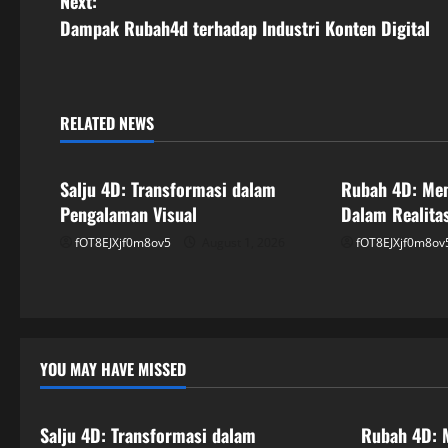
Next:
s
Dampak Rubah4d terhadap Industri Konten Digital
t
n
RELATED NEWS
GAME ONLINE
GAME ONLIN
a
Salju 4D: Transformasi dalam
Rubah 4D: Mem
v
Pengalaman Visual
Dalam Realita
i
fOT8EJXjf0m8ov5
August 1, 2026
fOT8EJXjf0m8ov
g
a
t
YOU MAY HAVE MISSED
GAME ONLINE
GAME ON
i
Salju 4D: Transformasi dalam
Rubah 4D: 