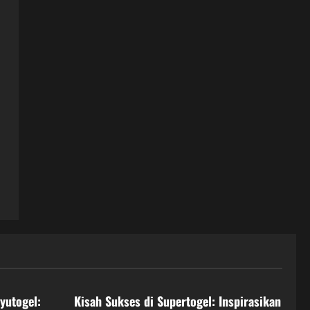
GAME ONLINE
yutogel:
Kisah Sukses di Supertogel: Inspirasikan