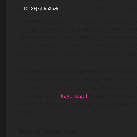
fOT8EJXjf0m8ov5
February 12, 2026
4 minutes re
Dalam kebudayaan komunitas Negara Kesatuan
mempunyai posisi yang sangat istimewa. Mate
sangat menarik membuatnya pilihan utama dal
kerajinan tangan. Namun, peristiwa baru yang
pemikiran baru pada penggunaan kayu ini b
Kayutogel bukan hanya penggunaan kayu pada 
memunculkan lapangan baru di sektor. Ide i
kegiatan, menarik minat generasi muda yang s
menyenangkan.
kayu togel
Dengan semangat s
sesuatu baru, kayu togel menjadi jembatan an
warna.
Sejarah Pohon Togel