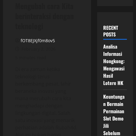
Mengubah cara Kita
berinteraksi dengan
teknologi
RECENT
POSTS
fOT8EJXjf0m8ov5
Analisa
February 2, 2026
Informasi
5 minutes read
Hongkong:
Mengawasi
Di era zaman ketika
Hasil
teknologi terus
Lotere HK
berkembang pesat, lahir
beraneka inovasi yang
Keuntunga
mana merubah cara kita
n Bermain
menghadapi dengan
Permainan
lingkungan digital. Salah
Slot Demo
satu inovasi yang menarik
Jili
perhatian adalah Rubah4d.
Sebelum
Alat ini bukan hanya