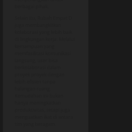
berbagai pihak.
Selain itu, Rubah Empat D
juga membangkitkan
kolaborasi yang lebih baik
di lingkungan kerja. Melalui
kemampuan yang
memfasilitasi komunikasi
langsung, user bisa
berkolaborasi dalam
proyek proyek dengan
lebih efisien tanpa
halangan ruang.
Kemudahan ini bukan
hanya meningkatkan
produktivitas, tetapi juga
menguatkan ikat di antara
tim yang beragam.