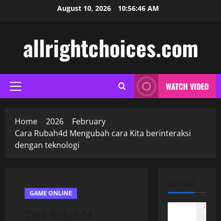
Skip
August 10, 2026
10:56:47 AM
to
content
allrightchoices.com
WATCH VIDEO
Primary
Menu
Home
2026
February
Cara Rubah4d Mengubah cara Kita berinteraksi
dengan teknologi
SEARCH
GAME ONLINE
Cara Rubah4d
Search