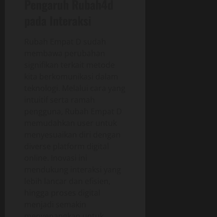
Pengaruh Rubah4d
pada Interaksi
Rubah Empat D sudah
membawa perubahan
signifikan terkait metode
kita berkomunikasi dalam
teknologi. Melalui cara yang
intuitif serta ramah
pengguna, Rubah Empat D
memudahkan user untuk
menyesuaikan diri dengan
diverse platform digital
online. Inovasi ini
mendukung interaksi yang
lebih lancar dan efisien,
hingga proses digital
menjadi semakin
menyenangkan untuk