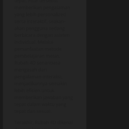
tepat. Fitur tersebut
memberikan pengalaman
yang lebih personalized
serta interaktif, seakan-
akan pengguna sedang
berbicara dengan asisten
individual. Melalui
pemanfaatan metode
pembelajaran mesin,
Rubah 4D senantiasa
mengasah dari
pengalaman interaksi,
menjadikannya semakin
lebih efisien untuk
memberikan jawaban yang
tepat dalam waktu yang
tepat dan sesuai.
Terakhir, Rubah 4D dikenal