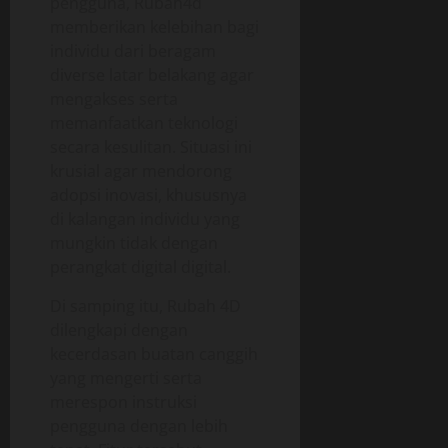
pengguna, Rubah4d
memberikan kelebihan bagi
individu dari beragam
diverse latar belakang agar
mengakses serta
memanfaatkan teknologi
secara kesulitan. Situasi ini
krusial agar mendorong
adopsi inovasi, khususnya
di kalangan individu yang
mungkin tidak dengan
perangkat digital digital.
Di samping itu, Rubah 4D
dilengkapi dengan
kecerdasan buatan canggih
yang mengerti serta
merespon instruksi
pengguna dengan lebih