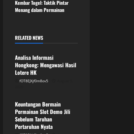
s
Kembar Togel: Taktik Pintar
Menang dalam Permainan
t
n
a
RELATED NEWS
GAME ONLINE
v
Analisa Informasi
i
Hongkong: Mengawasi Hasil
Lotere HK
g
fOT8EJXjf0m8ov5
August 9,
a
2026
GAME ONLINE
t
Keuntungan Bermain
i
Permainan Slot Demo Jili
Sebelum Taruhan
o
Pertaruhan Nyata