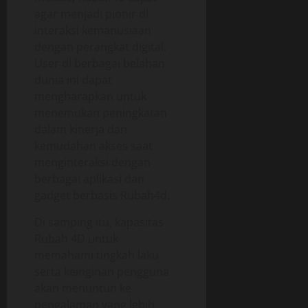
agar menjadi pionir di
interaksi kemanusiaan
dengan perangkat digital.
User di berbagai belahan
dunia ini dapat
mengharapkan untuk
menemukan peningkatan
dalam kinerja dan
kemudahan akses saat
menginteraksi dengan
berbagai aplikasi dan
gadget berbasis Rubah4d.
Di samping itu, kapasitas
Rubah 4D untuk
memahami tingkah laku
serta keinginan pengguna
akan menuntun ke
pengalaman yang lebih