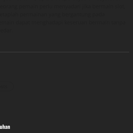
 seorang pemain perlu menyadari jika bermain slot,
 tetaplah permainan yang bergantung pada
emain dapat menghadapi keseruan bermain tanpa
redar.
osts
ruhan