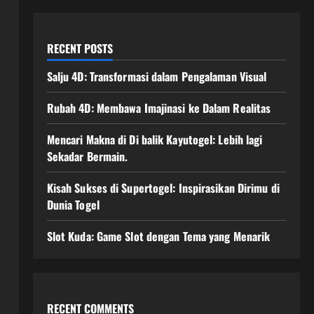
RECENT POSTS
Salju 4D: Transformasi dalam Pengalaman Visual
Rubah 4D: Membawa Imajinasi ke Dalam Realitas
Mencari Makna di Di balik Kayutogel: Lebih lagi
Sekadar Bermain.
Kisah Sukses di Supertogel: Inspirasikan Dirimu di
Dunia Togel
Slot Kuda: Game Slot dengan Tema yang Menarik
RECENT COMMENTS