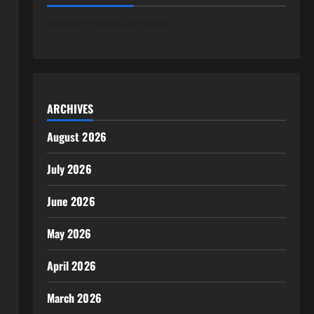
No comments to show.
ARCHIVES
August 2026
July 2026
June 2026
May 2026
April 2026
March 2026