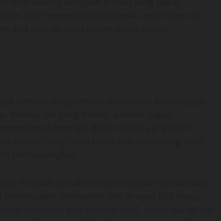
engan adanya beragam pilihan yang dapat
emain agar mengeksplorasi aneka ragam tipe slot
om kita masuki lebih dalam dunia penuh
banyak pemain yang hendak merasakan kesenangan
r. Melalui bet yang minim, pemain dapat
i pengalaman bermain dalam waktu yang lebih
an hasil yang lebih besar dari risiko yang lebih
bih menyenangkan.
t kecil menjadi semakin terkenal sebab memberikan
t menemukan permainan slot dengan RTP tinggi
l maksimal dari taruhan kecil. Selain itu, variasi