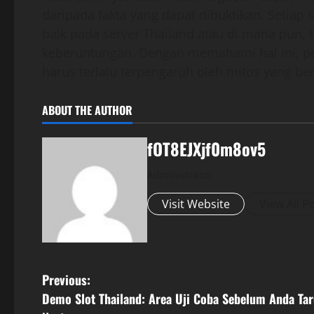
daripada fakta yang dapat dibuktikan. Setiap
baik pada server Thailand atau di mana pun,
keberuntungan. Dengan memahami hal ini, p
harus terlalu terpengaruh oleh mitos yang be
ABOUT THE AUTHOR
fOT8EJXjf0m8ov5
Administrator
Visit Website
View All P
P
Previous:
Demo Slot Thailand: Area Uji Coba Sebelum Anda Ta
o