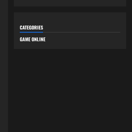
CATEGORIES
GAME ONLINE