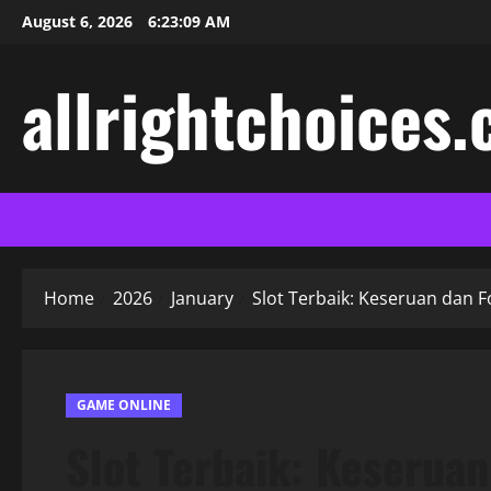
Skip
August 6, 2026
6:23:09 AM
to
content
allrightchoices
Home
2026
January
Slot Terbaik: Keseruan dan
GAME ONLINE
Slot Terbaik: Keserua