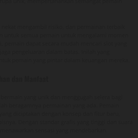
 berupa unik, mempertahankan semangat pemain
g nekat mengambil risiko, dan permainan terbaik
an untuk semua pemain untuk mengalami momen
i, pemain dapat secara mudah mencari slot yang
aga pengeluaran dalam batas. Inilah yang
untuk pemain yang pintar dalam keuangan mereka.
ihan dan Manfaat
 bermain yang unik dan menggugah selera bagi
alah beragamnya permainan yang ada. Pemain
 yang diciptakan dengan konsep dan fitur baru,
snya. Dengan standar grafis yang tinggi dan suara
menawarkan sensasi yang mendebarkan.