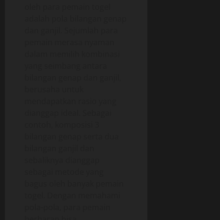
oleh para pemain togel
adalah pola bilangan genap
dan ganjil. Sejumlah para
pemain merasa nyaman
dalam memilih kombinasi
yang seimbang antara
bilangan genap dan ganjil,
berusaha untuk
mendapatkan rasio yang
dianggap ideal. Sebagai
contoh, komposisi 3
bilangan genap serta dua
bilangan ganjil dan
sebaliknya dianggap
sebagai metode yang
bagus oleh banyak pemain
togel. Dengan memahami
pola-pola, para pemain
berharap bisa