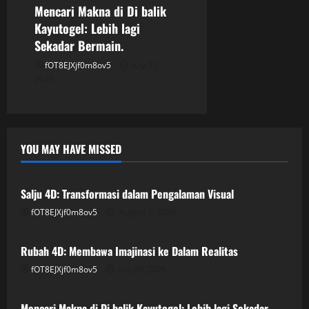
o
Mencari Makna di Di balik
Kayutogel: Lebih lagi
n
Sekadar Bermain.
fOT8EJXjf0m8ov5
July 21,
2026
YOU MAY HAVE MISSED
GAME ONLINE
Salju 4D: Transformasi dalam Pengalaman Visual
fOT8EJXjf0m8ov5
August 1, 2026
GAME ONLINE
Rubah 4D: Membawa Imajinasi ke Dalam Realitas
fOT8EJXjf0m8ov5
July 26, 2026
GAME ONLINE
Mencari Makna di Di balik Kayutogel: Lebih lagi Sekadar