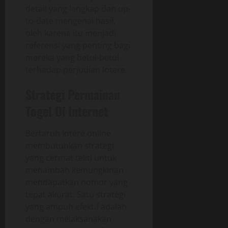
detail yang lengkap dan up-
to-date mengenai hasil,
oleh karena itu menjadi
referensi yang penting bagi
mereka yang betul-betul
terhadap perjudian lotere.
Strategi Permainan
Togel Di Internet
Bertaruh lotere online
membutuhkan strategi
yang cermat teliti untuk
menambah kemungkinan
mendapatkan nomor yang
tepat akurat. Satu strategi
yang ampuh efektif adalah
dengan melaksanakan