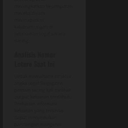
meningkatkan kesempatan
mereka dalam
mendapatkan
keberuntungan di
permainan togel secara
daring.
Analisis Nomor
Lotere Saat Ini
Untuk memahami struktur
angka togel Singapore,
pemain sering kali melihat
output keluaran terdahulu.
Perhatian informasi
keluaran yang tersedia
dapat menyediakan
pandangan mengenai