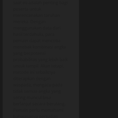
saat ini adalah penting bagi
peserta untuk
merencanakan taruhan
mereka. Dengan
menggunakan data dari
hasil terdahulu, para
pemain dapat mencoba
menebak kombinasi angka
yang berpotensi
probabilitas yang lebih baik
untuk tampil. Akan tetapi,
metode ini sebaiknya
diterapkan dengan
waspada, mengacu pada
tidak semua angka yang
sering muncul bisa
berlanjut secara berulang.
Pemain perlu memahami
bahwasanya perjudian