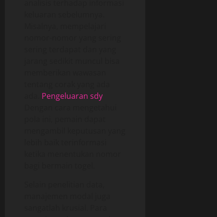
analisis terhadap informasi
keluaran sebelumnya.
Misalnya, mempelajari
nomor-nomor yang sering
sering terdapat dan yang
jarang sedikit muncul bisa
memberikan wawasan
tentang corak yang ada
ada.
Pengeluaran sdy
Dengan cara mengetahui
pola ini, pemain dapat
mengambil keputusan yang
lebih baik terinformasi
ketika menentukan nomor
bagi bermain togel.
Selain penelitian data,
manajemen modal juga
sangatlah krusial. Para