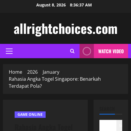
Skip
August 8, 2026
8:36:38 AM
to
content
allrightchoices.com
WATCH VIDEO
Primary
Menu
Home
2026
January
Rahasia Angka Togel Singapore: Benarkah
Terdapat Pola?
SEARCH
GAME ONLINE
Rahasia Angka Togel
Search