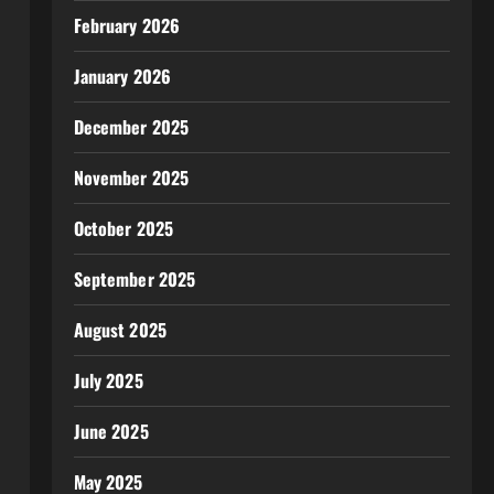
February 2026
January 2026
December 2025
November 2025
October 2025
September 2025
August 2025
July 2025
June 2025
May 2025