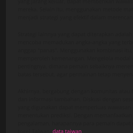
yang jarang keluar, dapat memberikan wawa
mereka. Selain itu, menggunakan metode matem
menjadi strategi yang efektif dalam merenca
Strategi lainnya yang dapat diterapkan adal
mencoba memadukan angka-angka yang terbuk
anggap "panas". Menggunakan kombinasi itu
memperoleh kemenangan. Mengelola modal den
pentingnya, dimana pemain sebaiknya menen
batas tersebut, agar permainan tetap menyen
Akhirnya, bergabung dengan komunitas atau 
dan informasi tambahan. Diskusi dengan ses
yang digunakan dapat memperluas wawasan 
menentukan prediksi. Dengan memanfaatkan be
pengalaman, harapannya para pemain dapat m
togel Taiwan.
data taiwan