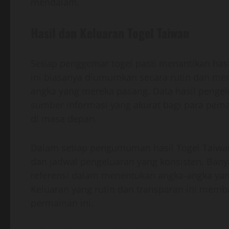
mendalam.
Hasil dan Keluaran Togel Taiwan
Setiap penggemar togel pasti menantikan hasi
ini biasanya diumumkan secara rutin dan me
angka yang mereka pasang. Data hasil pengel
sumber informasi yang akurat bagi para pema
di masa depan.
Dalam setiap pengumuman hasil Togel Taiwan,
dan jadwal pengeluaran yang konsisten. Banya
referensi dalam menentukan angka-angka yang
Keluaran yang rutin dan transparan ini mem
permainan ini.