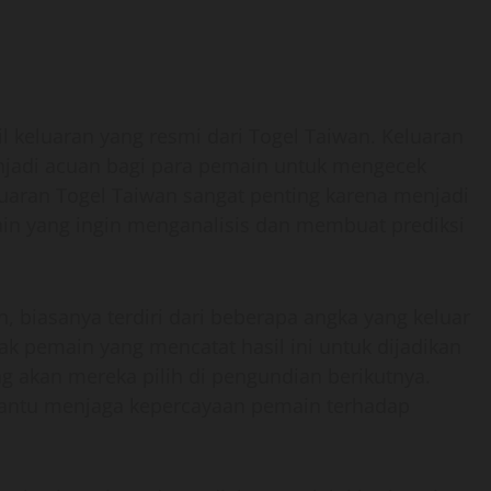
l keluaran yang resmi dari Togel Taiwan. Keluaran
njadi acuan bagi para pemain untuk mengecek
uaran Togel Taiwan sangat penting karena menjadi
in yang ingin menganalisis dan membuat prediksi
 biasanya terdiri dari beberapa angka yang keluar
k pemain yang mencatat hasil ini untuk dijadikan
 akan mereka pilih di pengundian berikutnya.
bantu menjaga kepercayaan pemain terhadap