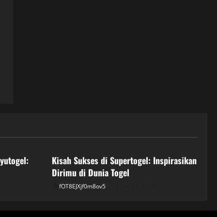
GAME ONLINE
yutogel:
Kisah Sukses di Supertogel: Inspirasikan
Dirimu di Dunia Togel
fOT8EJXjf0m8ov5
July 21, 2026