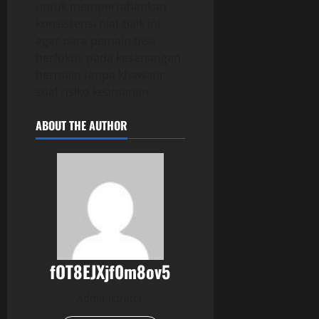
untuk mempertahankan
konsistensi niat baik ini,
agar para pemain bisa
berfokus pada kesenangan
bermain tanpa khawatir
soal risiko keamanan.
ABOUT THE AUTHOR
fOT8EJXjf0m8ov5
Administrator