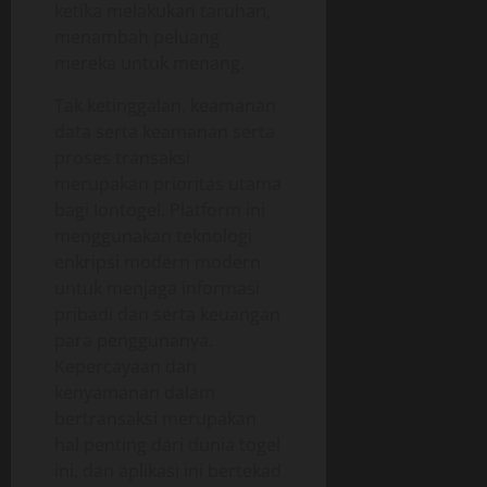
ketika melakukan taruhan,
menambah peluang
mereka untuk menang.
Tak ketinggalan, keamanan
data serta keamanan serta
proses transaksi
merupakan prioritas utama
bagi Iontogel. Platform ini
menggunakan teknologi
enkripsi modern modern
untuk menjaga informasi
pribadi dan serta keuangan
para penggunanya.
Kepercayaan dan
kenyamanan dalam
bertransaksi merupakan
hal penting dari dunia togel
ini, dan aplikasi ini bertekad