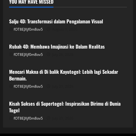
YOU MAY HAVE MISSED
GAME ONLINE
Salju 4D: Transformasi dalam Pengalaman Visual
fOT8EJXjf0m8ov5
August 1, 2026
GAME ONLINE
Rubah 4D: Membawa Imajinasi ke Dalam Realitas
fOT8EJXjf0m8ov5
July 26, 2026
GAME ONLINE
Mencari Makna di Di balik Kayutogel: Lebih lagi Sekadar
Bermain.
fOT8EJXjf0m8ov5
July 21, 2026
GAME ONLINE
Kisah Sukses di Supertogel: Inspirasikan Dirimu di Dunia
Togel
fOT8EJXjf0m8ov5
July 21, 2026