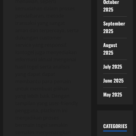
menawan, seperti
October
kemudahan dalam proses
2025
pendaftaran, metode
transaksi yang sangat
September
aman dan terpercaya, serta
2025
dukungan customer
August
service yang responsif.
Iontogel juga menyediakan
2025
informasi aktual mengenai
July 2025
hasil togel serta analisis
yang dapat dapat
June 2025
membantu para pemain
untuk membuat pilihan
May 2025
yang lebih baik. Dengan
tampilan yang user-friendly
pengguna, platform ini
menjadikan proses
bermain togel semakin
CATEGORIES
semakin menyenangkan