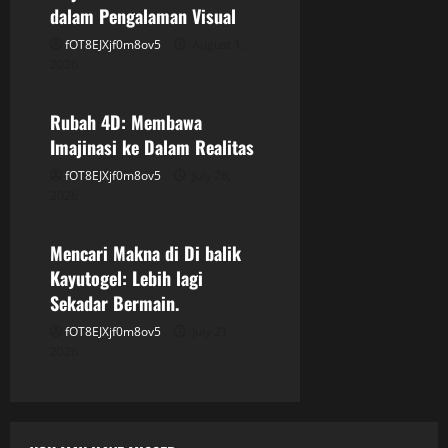
g
dalam Pengalaman Visual
a
fOT8EJXjf0m8ov5
August 1,
2026
GAME ONLINE
t
Rubah 4D: Membawa
i
Imajinasi ke Dalam Realitas
o
fOT8EJXjf0m8ov5
July 26,
2026
GAME ONLINE
n
Mencari Makna di Di balik
Kayutogel: Lebih lagi
Sekadar Bermain.
fOT8EJXjf0m8ov5
July 21,
2026