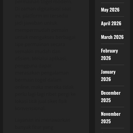
permainan togel modern.
Di zaman digitalisasi saat
May 2026
ini, platform ini tersedia
jadi jawaban untuk
April 2026
mempermudah pemain
March 2026
untuk mengakses berbagai
tipe permainan secara
February
semakin mudah dan
2026
efisien. Melalui aplikasi,
pengguna dapat
January
merasakan pengalaman
2026
bermain togel dalam
online, maka mereka tidak
December
perlu lagi-lagi ribet pergi ke
2025
lokasi titik jual tiket fisik
konvensional.
November
Layanan ini menawarkan
2025
banyak fitur yang