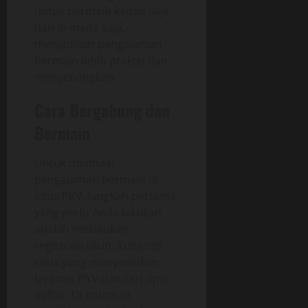
untuk bermain kapan saja
dan di mana saja,
menjadikan pengalaman
bermain lebih praktis dan
menyenangkan.
Cara Bergabung dan
Bermain
Untuk memulai
pengalaman bermain di
situs PKV, langkah pertama
yang perlu Anda lakukan
adalah melakukan
registrasi akun. Kunjungi
situs yang menyediakan
layanan PKV dan cari opsi
daftar. Di halaman