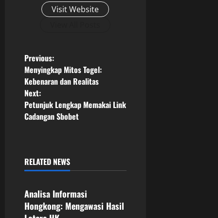
Visit Website
View All Posts
P
Previous:
Menyingkap Mitos Togel:
o
Kebenaran dan Realitas
Next:
s
Petunjuk Lengkap Memakai Link
Cadangan Sbobet
t
n
a
RELATED NEWS
GAME ONLINE
v
Analisa Informasi
i
Hongkong: Mengawasi Hasil