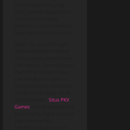
sistem keamanan yang
solid, pemain dapat fokus
menikmati berbagai
permainan tanpa khawatir
akan kebocoran informasi.
Selain itu, situs PKV juga
menawarkan kemudahan
dalam proses pendaftaran
dan deposit. Pemain dapat
mendaftar dengan cepat
dan melakukan deposit
tanpa kesulitan, membuat
mereka lebih cepat untuk
mulai bermain.
Situs PKV
Games
Adanya aplikasi PKV
games yang dapat diunduh
juga memberikan
fleksibilitas bagi pemain