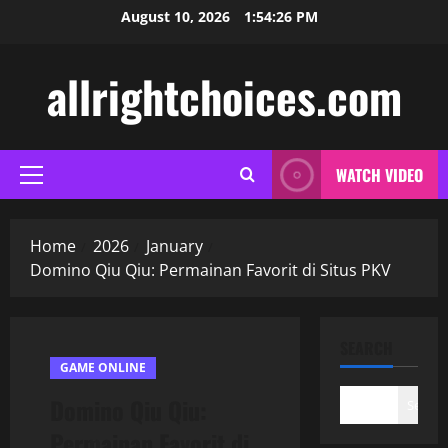
Skip
August 10, 2026
1:54:27 PM
to
content
allrightchoices.com
WATCH VIDEO
Primary
Menu
Home
2026
January
Domino Qiu Qiu: Permainan Favorit di Situs PKV
SEARCH
GAME ONLINE
Domino Qiu Qiu:
Search
Permainan Favorit di