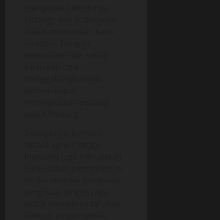
mengetahui kombinasi
tertinggi dan strateginya
dalam memainkan kartu
tersebut. Dengan
memahami nilai setiap
kartu dan cara
menggabungkannya,
pemain dapat
meningkatkan peluang
untuk menang.
Selanjutnya, bermain
secara agresif tetapi
bijaksana juga merupakan
kunci dalam permainan ini.
Ketika memiliki kombinasi
yang kuat, jangan ragu
untuk menaikkan taruhan.
Namun, jangan terlalu