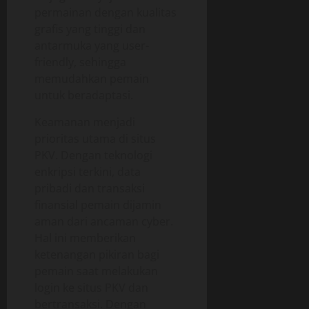
permainan dengan kualitas
grafis yang tinggi dan
antarmuka yang user-
friendly, sehingga
memudahkan pemain
untuk beradaptasi.
Keamanan menjadi
prioritas utama di situs
PKV. Dengan teknologi
enkripsi terkini, data
pribadi dan transaksi
finansial pemain dijamin
aman dari ancaman cyber.
Hal ini memberikan
ketenangan pikiran bagi
pemain saat melakukan
login ke situs PKV dan
bertransaksi. Dengan