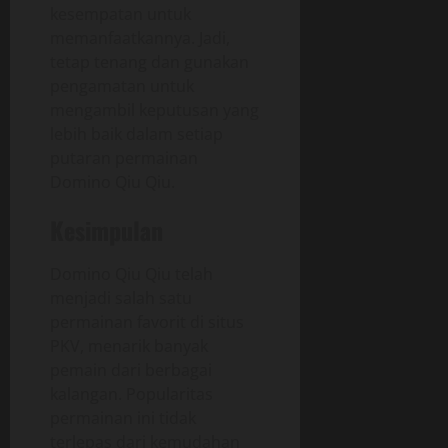
kesempatan untuk
memanfaatkannya. Jadi,
tetap tenang dan gunakan
pengamatan untuk
mengambil keputusan yang
lebih baik dalam setiap
putaran permainan
Domino Qiu Qiu.
Kesimpulan
Domino Qiu Qiu telah
menjadi salah satu
permainan favorit di situs
PKV, menarik banyak
pemain dari berbagai
kalangan. Popularitas
permainan ini tidak
terlepas dari kemudahan