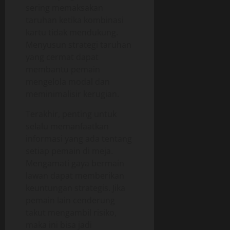
sering memaksakan
taruhan ketika kombinasi
kartu tidak mendukung.
Menyusun strategi taruhan
yang cermat dapat
membantu pemain
mengelola modal dan
meminimalisir kerugian.
Terakhir, penting untuk
selalu memanfaatkan
informasi yang ada tentang
setiap pemain di meja.
Mengamati gaya bermain
lawan dapat memberikan
keuntungan strategis. Jika
pemain lain cenderung
takut mengambil risiko,
maka ini bisa jadi