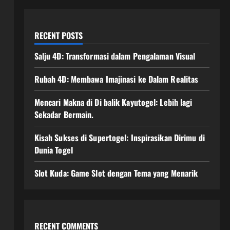
RECENT POSTS
Salju 4D: Transformasi dalam Pengalaman Visual
Rubah 4D: Membawa Imajinasi ke Dalam Realitas
Mencari Makna di Di balik Kayutogel: Lebih lagi
Sekadar Bermain.
Kisah Sukses di Supertogel: Inspirasikan Dirimu di
Dunia Togel
Slot Kuda: Game Slot dengan Tema yang Menarik
RECENT COMMENTS