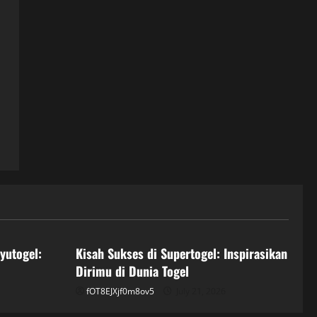
GAME ONLINE
yutogel:
Kisah Sukses di Supertogel: Inspirasikan
Dirimu di Dunia Togel
fOT8EJXjf0m8ov5
July 21, 2026