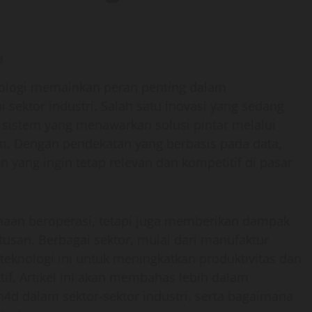
d
knologi memainkan peran penting dalam
i sektor industri. Salah satu inovasi yang sedang
sistem yang menawarkan solusi pintar melalui
m. Dengan pendekatan yang berbasis pada data,
 yang ingin tetap relevan dan kompetitif di pasar
haan beroperasi, tetapi juga memberikan dampak
usan. Berbagai sektor, mulai dari manufaktur
eknologi ini untuk meningkatkan produktivitas dan
if. Artikel ini akan membahas lebih dalam
d dalam sektor-sektor industri, serta bagaimana