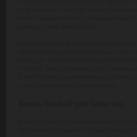
meminimalisir biaya operasional. Selain itu
yang mendalam, sehingga memungkinkan peng
waktu. Dengan demikian, perusahaan dapat b
pelanggan yang terus berubah.
Di sektor layanan, Rubah 4D juga memberikan 
layanan memungkinkan perusahaan untuk me
pelanggan. Melalui platform digital, interak
responsif, yang berdampak positif pada kepu
Rubah 4D tidak hanya mendukung efisiensi o
antara perusahaan dan konsumennya.
Dampak Rubah 4D pada Sektor Jasa
Rubah 4D telah membawa perubahan signifikan
dan optimalisasi layanan. Dengan teknologi 