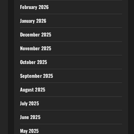
February 2026
January 2026
December 2025
November 2025
October 2025
September 2025
August 2025
July 2025
June 2025
May 2025