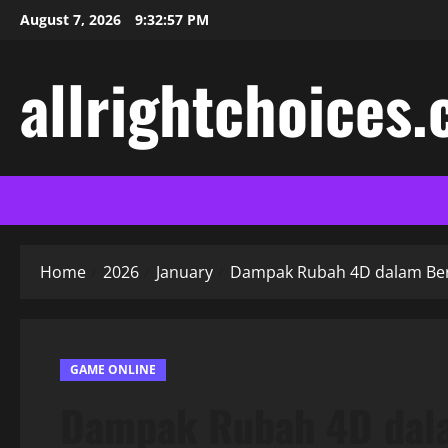
Skip
August 7, 2026
9:32:58 PM
to
content
allrightchoices
Home
2026
January
Dampak Rubah 4D dalam Berb
GAME ONLINE
Dampak Rubah 4D dala