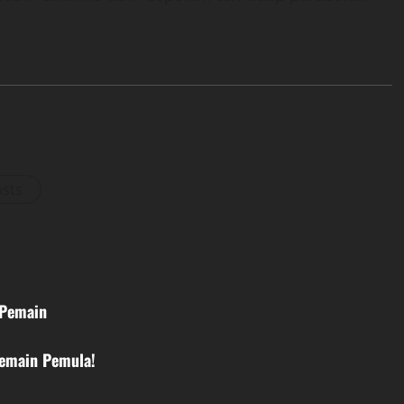
osts
 Pemain
Pemain Pemula!