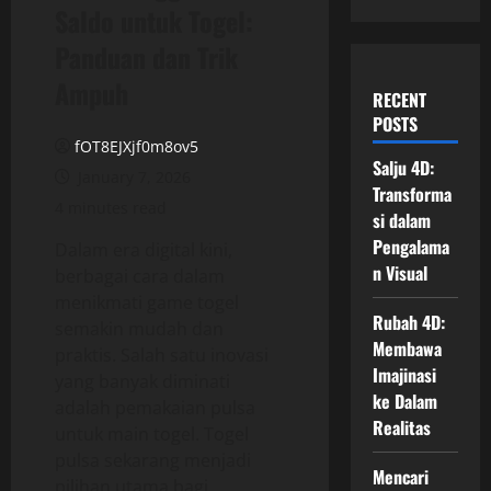
Saldo untuk Togel:
Panduan dan Trik
Ampuh
RECENT
POSTS
fOT8EJXjf0m8ov5
Salju 4D:
January 7, 2026
Transforma
4 minutes read
si dalam
Pengalama
Dalam era digital kini,
n Visual
berbagai cara dalam
menikmati game togel
Rubah 4D:
semakin mudah dan
Membawa
praktis. Salah satu inovasi
Imajinasi
yang banyak diminati
ke Dalam
adalah pemakaian pulsa
Realitas
untuk main togel. Togel
pulsa sekarang menjadi
Mencari
pilihan utama bagi