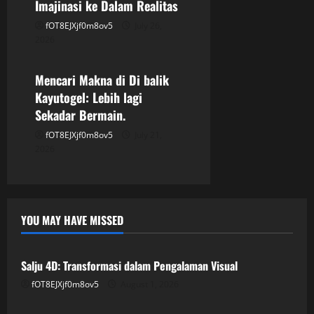
t
Imajinasi ke Dalam Realitas
i
fOT8EJXjf0m8ov5
July 26,
2026
GAME ONLINE
o
Mencari Makna di Di balik
n
Kayutogel: Lebih lagi
Sekadar Bermain.
fOT8EJXjf0m8ov5
July 21,
2026
YOU MAY HAVE MISSED
GAME ONLINE
Salju 4D: Transformasi dalam Pengalaman Visual
fOT8EJXjf0m8ov5
August 1, 2026
GAME ONLINE