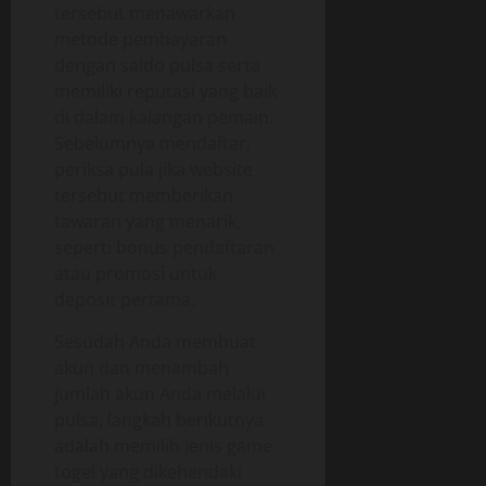
tersebut menawarkan
metode pembayaran
dengan saldo pulsa serta
memiliki reputasi yang baik
di dalam kalangan pemain.
Sebelumnya mendaftar,
periksa pula jika website
tersebut memberikan
tawaran yang menarik,
seperti bonus pendaftaran
atau promosi untuk
deposit pertama.
Sesudah Anda membuat
akun dan menambah
jumlah akun Anda melalui
pulsa, langkah berikutnya
adalah memilih jenis game
togel yang dikehendaki