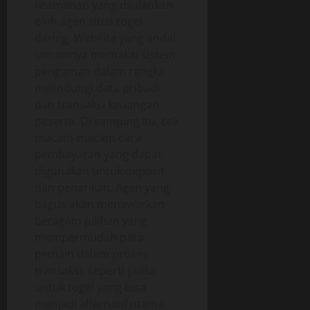
keamanan yang dijalankan
oleh agen situs togel
daring. Website yang andal
umumnya memakai sistem
pengaman dalam rangka
melindungi data pribadi
dan transaksi keuangan
peserta. Di samping itu, cek
macam-macam cara
pembayaran yang dapat
digunakan untuk deposit
dan penarikan. Agen yang
bagus akan menawarkan
beragam pilihan yang
mempermudah para
pemain dalam proses
transaksi, seperti pulsa
untuk togel yang bisa
menjadi alternatif utama.