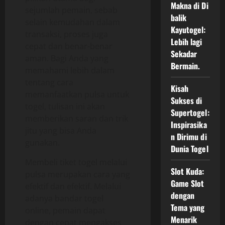
Makna di Di
sejumlah pemain, sebab
balik
selain kemudahan dalam
Kayutogel:
transaksi, proses juga
Lebih lagi
cepat dan benar-benar
Sekadar
aman. Bagi Anda yang
Bermain.
memahami lebih dalam
tentang cara
Kisah
memanfaatkan pulsa untuk
Sukses di
togel, tulisan ini akan
Supertogel:
memberikan saran dan trik
Inspirasika
jitu yang bisa Anda
n Dirimu di
gunakan.
Dunia Togel
Membeli tiket togel melalui
Slot Kuda:
pulsa merupakan cara yang
Game Slot
efektif dan efektif. Melalui
dengan
adanya bandar togel
Tema yang
online, pemain dapat
Menarik
dengan cepat mengakses