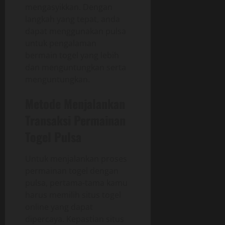
mengasyikkan. Dengan
langkah yang tepat, anda
dapat menggunakan pulsa
untuk pengalaman
bermain togel yang lebih
dan menguntungkan serta
menguntungkan.
Metode Menjalankan
Transaksi Permainan
Togel Pulsa
Untuk menjalankan proses
permainan togel dengan
pulsa, pertama-tama kamu
harus memilih situs togel
online yang dapat
dipercaya. Kepastian situs