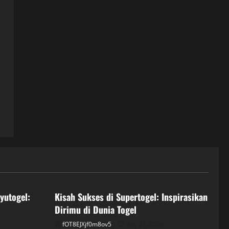
GAME ONLINE
yutogel:
Kisah Sukses di Supertogel: Inspirasikan
Dirimu di Dunia Togel
fOT8EJXjf0m8ov5
July 21, 2026