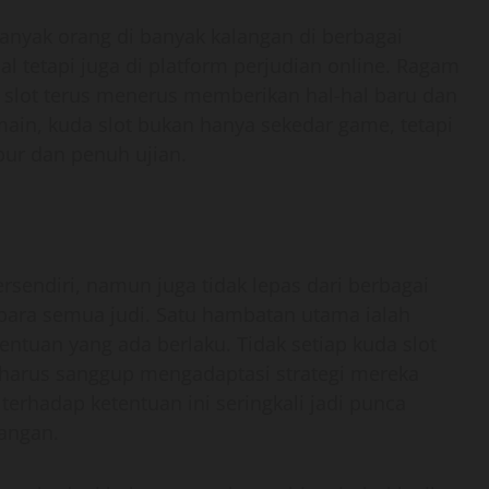
banyak orang di banyak kalangan di berbagai
al tetapi juga di platform perjudian online. Ragam
 slot terus menerus memberikan hal-hal baru dan
in, kuda slot bukan hanya sekedar game, tetapi
ur dan penuh ujian.
sendiri, namun juga tidak lepas dari berbagai
 para semua judi. Satu hambatan utama ialah
ntuan yang ada berlaku. Tidak setiap kuda slot
harus sanggup mengadaptasi strategi mereka
 terhadap ketentuan ini seringkali jadi punca
angan.