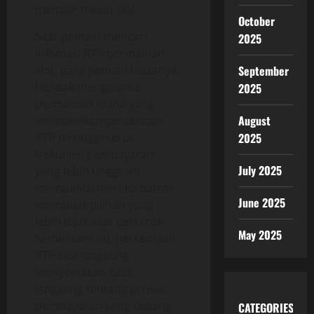
memilih mesin slot.
October
Saat pemain mencari
2025
infomasi RTP permainan
slot, para pemain biasanya
September
hendak mengetahui
2025
permainan mana yang
August
memberikan persentase
RTP tertinggi serta
2025
frekuensi pembayaran
July 2025
yang lebih tinggi. Ini
membantu mereka dalam
June 2025
membuat pilihan yang
lebih bijak saat bertaruh.
May 2025
Sementara itu, persentase
RTP slot langsung
menyediakan data
langsung tentang proses
pembayaran yang sedang
CATEGORIES