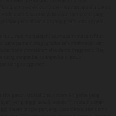
 dapat melanjutkan untuk mengkonfirmasi
stikan juga memeriksa folder sampah apabila belum
, Anda akan bisa masuk ke akun demo slot yang
ai tipe permainan slot yang gratis untuk gratis.
waktu untuk menjelajahi bermacam-macam fitur
, para pemain bisa ujicoba sejumlah taktik dan
a berbeda permainan slot demo Pragmatic Play
peluang sangat baik sangat baik untuk
gan uang sungguhan.
lot gacor, krusial untuk memilih game yang
Player) yang tinggi sekali, sebab ini menunjukkan
nggi dalam jangka panjang. Contohnya, slot demo