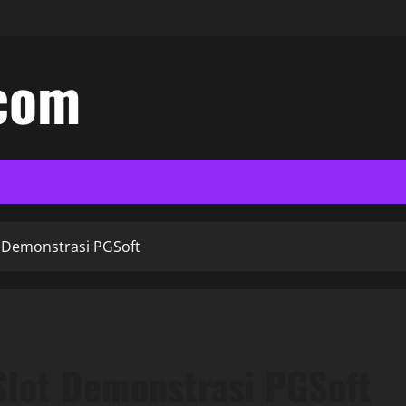
.com
t Demonstrasi PGSoft
 Slot Demonstrasi PGSoft