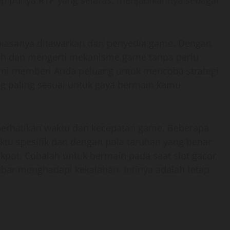
rap punya RTP yang selaras, menjadikannya sebagai
 biasanya ditawarkan dari penyedia game. Dengan
h dan mengerti mekanisme game tanpa perlu
ini memberi Anda peluang untuk mencoba strategi
g paling sesuai untuk gaya bermain kamu
perhatikan waktu dan kecepatan game. Beberapa
tu spesifik dan dengan pola taruhan yang benar
ot. Cobalah untuk bermain pada saat slot gacor
abar menghadapi kekalahan. Intinya adalah tetap