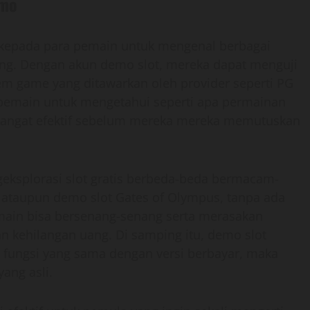
emo
kepada para pemain untuk mengenal berbagai
ng. Dengan akun demo slot, mereka dapat menguji
tem game yang ditawarkan oleh provider seperti PG
 pemain untuk mengetahui seperti apa permainan
 sangat efektif sebelum mereka mereka memutuskan
eksplorasi slot gratis berbeda-beda bermacam-
 ataupun demo slot Gates of Olympus, tanpa ada
main bisa bersenang-senang serta merasakan
 kehilangan uang. Di samping itu, demo slot
 fungsi yang sama dengan versi berbayar, maka
ang asli.