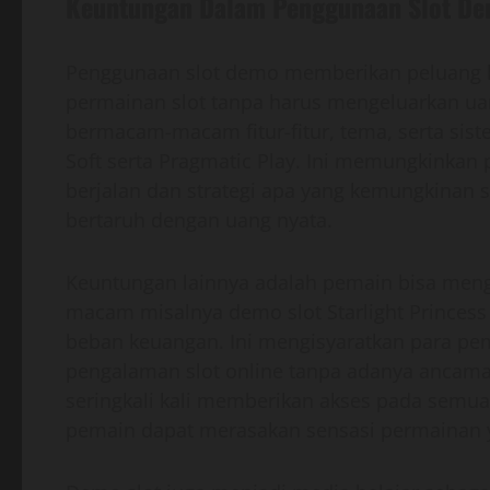
Keuntungan Dalam Penggunaan Slot D
Penggunaan slot demo memberikan peluang 
permainan slot tanpa harus mengeluarkan ua
bermacam-macam fitur-fitur, tema, serta sis
Soft serta Pragmatic Play. Ini memungkinkan
berjalan dan strategi apa yang kemungkinan
bertaruh dengan uang nyata.
Keuntungan lainnya adalah pemain bisa meng
macam misalnya demo slot Starlight Princess
beban keuangan. Ini mengisyaratkan para pe
pengalaman slot online tanpa adanya ancaman
seringkali kali memberikan akses pada semua
pemain dapat merasakan sensasi permainan y