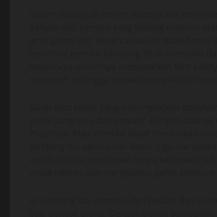
Dalam dunia judi online, adanya slot online 
Banyak dari pemain yang sedang mencari pla
jenis game slot. Kepercayaan ini tidak hanya 
testimoni pemain lain yang telah mencoba da
terpercaya umumnya menawarkan fitur safety 
responsif, sehingga pemain merasa lebih am
Salah satu faktor yang meningkatkan populari
game yang seru dan inovatif. Dengan adanya 
Pragmatic Play, mereka dapat merasakan be
samping itu, permainan demo juga merupaka
untuk ujicoba permainan tanpa kekhawatiran 
untuk latihan dan mengetahui game sebelum 
Di samping itu, promosi dan hadiah dari pla
bagi banyak orang. Dengan bonus sambutan, 