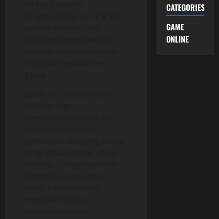
terkenal seperti
CATEGORIES
PragmaticPlay dan PG Soft,
GAME
pemain-pemain bisa
ONLINE
bereksperimen dengan
berbagai macam-macam
tema dan mekanisme
game.
Selain itu, account demo
slot dan juga
memungkinkan pemain
untuk mencari tahu
permainan slot yang mana
yang terbaik cocok untuk
mereka. Dengan bermain
bermain secara tanpa
biaya, pemain dapat
mengalami setiap
permainan serta