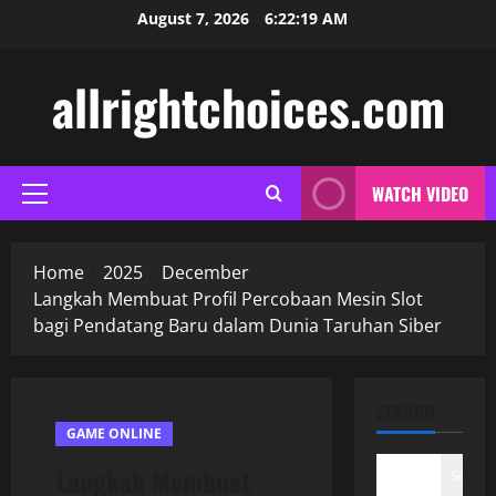
Skip
August 7, 2026
6:22:19 AM
to
content
allrightchoices.com
WATCH VIDEO
Primary
Menu
Home
2025
December
Langkah Membuat Profil Percobaan Mesin Slot
bagi Pendatang Baru dalam Dunia Taruhan Siber
SEARCH
GAME ONLINE
Langkah Membuat
Search