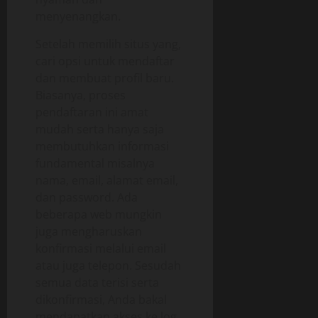
menyenangkan.
Setelah memilih situs yang,
cari opsi untuk mendaftar
dan membuat profil baru.
Biasanya, proses
pendaftaran ini amat
mudah serta hanya saja
membutuhkan informasi
fundamental misalnya
nama, email, alamat email,
dan password. Ada
beberapa web mungkin
juga mengharuskan
konfirmasi melalui email
atau juga telepon. Sesudah
semua data terisi serta
dikonfirmasi, Anda bakal
mendapatkan akses ke log