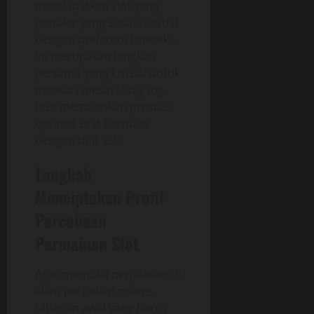
mendapatkan slot yang
populer yang sesuai sesuai
dengan preferensi mereka.
Ini merupakan langkah
pertama yang krusial untuk
mencari mesin slot yang
bisa memberikan prestasi
optimal saat bermain
dengan duit asli.
Langkah
Menciptakan Profil
Percobaan
Permainan Slot
Agar memulai perjalanan di
alam perjudian online,
tahapan awal yang harus