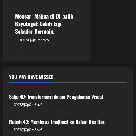
n
Mencari Makna di Di balik
Kayutogel: Lebih lagi
Sekadar Bermain.
fOT8EJXjf0m8ov5
July 21,
2026
YOU MAY HAVE MISSED
GAME ONLINE
Salju 4D: Transformasi dalam Pengalaman Visual
fOT8EJXjf0m8ov5
August 1, 2026
GAME ONLINE
Rubah 4D: Membawa Imajinasi ke Dalam Realitas
fOT8EJXjf0m8ov5
July 26, 2026
GAME ONLINE