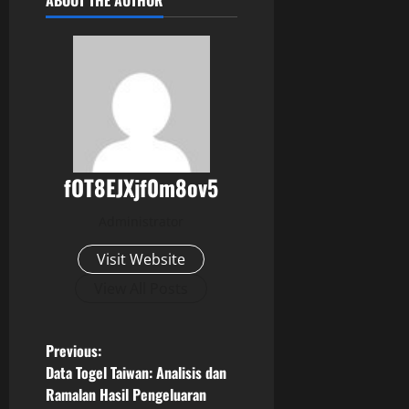
ABOUT THE AUTHOR
fOT8EJXjf0m8ov5
Administrator
Visit Website
View All Posts
P
Previous:
Data Togel Taiwan: Analisis dan
o
Ramalan Hasil Pengeluaran