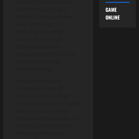
Kamboja. Perubahan ini
telah membawa togel
GAME
Kamboja menuju tingkat
ONLINE
lebih lebih tinggi,
memungkinkan lebih
banyak orang untuk
berpartisipasi dan
merasakan permainan ini
dari rumah mereka
masing-masing.
Walaupun terdapat
tantangan hukum di
beberapa negara, togel
Kamboja tetap berdiri serta
adapun manajer yang
transparan transparan dan
terpercaya menyediakan
fairness dalam setiap