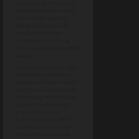
Cambodia, dimana dapat
membantu pemain dalam
merumuskan prediksi.
Menggunakan data ini
dengan cermat bisa
meningkatkan peluang
Anda untuk memenangkan
hadiah.
Setelah menentukan angka,
pemain bisa melakukan
penjataan taruhan melalui
agen resmi atau platform
online yang menyediakan
layanan Togel Kamboja.
Jangan lupa untuk
menempatkan taruhan
pada waktu yang sesuai
sebelum pengumuman