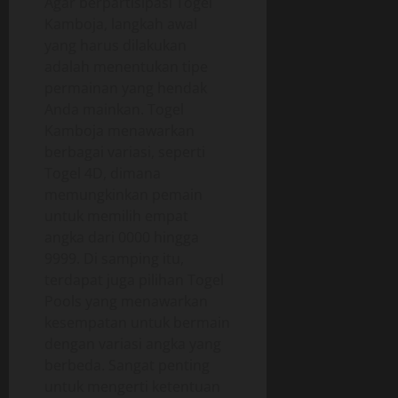
Agar berpartisipasi Togel
Kamboja, langkah awal
yang harus dilakukan
adalah menentukan tipe
permainan yang hendak
Anda mainkan. Togel
Kamboja menawarkan
berbagai variasi, seperti
Togel 4D, dimana
memungkinkan pemain
untuk memilih empat
angka dari 0000 hingga
9999. Di samping itu,
terdapat juga pilihan Togel
Pools yang menawarkan
kesempatan untuk bermain
dengan variasi angka yang
berbeda. Sangat penting
untuk mengerti ketentuan