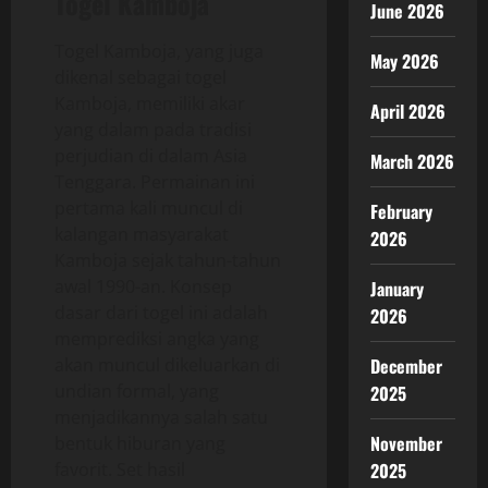
Togel Kamboja
June 2026
Togel Kamboja, yang juga
May 2026
dikenal sebagai togel
Kamboja, memiliki akar
April 2026
yang dalam pada tradisi
perjudian di dalam Asia
March 2026
Tenggara. Permainan ini
pertama kali muncul di
February
kalangan masyarakat
2026
Kamboja sejak tahun-tahun
awal 1990-an. Konsep
January
dasar dari togel ini adalah
2026
memprediksi angka yang
akan muncul dikeluarkan di
December
undian formal, yang
2025
menjadikannya salah satu
November
bentuk hiburan yang
favorit. Set hasil
2025