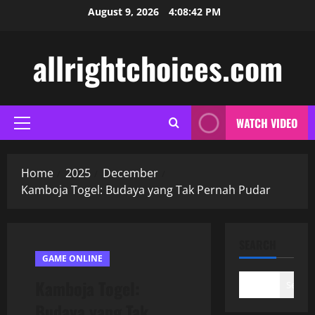
Skip
August 9, 2026
4:08:43 PM
to
content
allrightchoices.com
WATCH VIDEO
Primary
Menu
Home
2025
December
Kamboja Togel: Budaya yang Tak Pernah Pudar
SEARCH
GAME ONLINE
Kamboja Togel:
Search
Budaya yang Tak