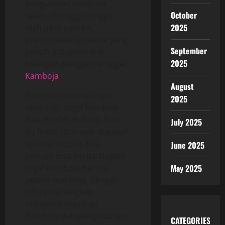
pengundian Kamboja
October
selalu ditunggu-tunggu
2025
oleh para pemain,
menciptakan suasana yang
September
penuh antusiasme di
2025
kalangan penggemar togel.
Kamboja
August
Dengan perkembangan
2025
teknologi, togel Kamboja
kian mudah diakses, baik
July 2025
itu lewat situs web ataupun
aplikasi mobile. Kini,
June 2025
pemain bisa berpartisipasi
togel Kamboja hari ini
May 2025
secara real-time, dengan
informasi lengkap
mengenai keluaran
Kamboja dan pengeluaran
CATEGORIES