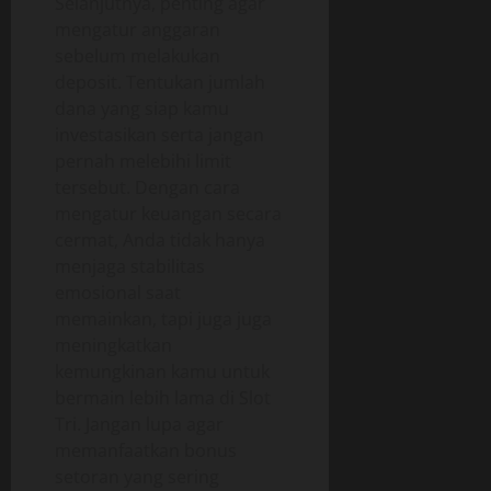
Selanjutnya, penting agar
mengatur anggaran
sebelum melakukan
deposit. Tentukan jumlah
dana yang siap kamu
investasikan serta jangan
pernah melebihi limit
tersebut. Dengan cara
mengatur keuangan secara
cermat, Anda tidak hanya
menjaga stabilitas
emosional saat
memainkan, tapi juga juga
meningkatkan
kemungkinan kamu untuk
bermain lebih lama di Slot
Tri. Jangan lupa agar
memanfaatkan bonus
setoran yang sering