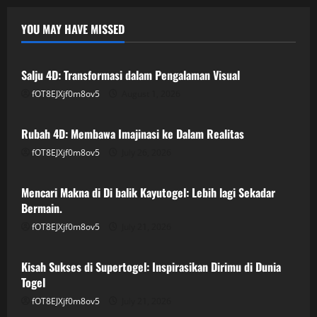
YOU MAY HAVE MISSED
GAME ONLINE
Salju 4D: Transformasi dalam Pengalaman Visual
fOT8EJXjf0m8ov5
August 1, 2026
GAME ONLINE
Rubah 4D: Membawa Imajinasi ke Dalam Realitas
fOT8EJXjf0m8ov5
July 26, 2026
GAME ONLINE
Mencari Makna di Di balik Kayutogel: Lebih lagi Sekadar
Bermain.
fOT8EJXjf0m8ov5
July 21, 2026
GAME ONLINE
Kisah Sukses di Supertogel: Inspirasikan Dirimu di Dunia
Togel
fOT8EJXjf0m8ov5
July 21, 2026