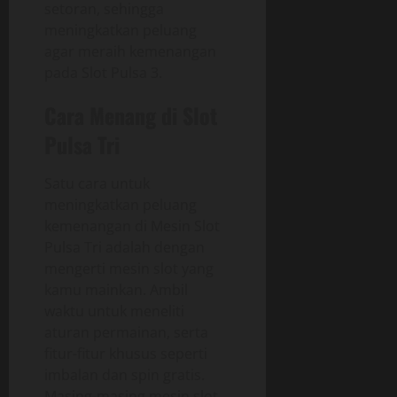
setoran, sehingga
meningkatkan peluang
agar meraih kemenangan
pada Slot Pulsa 3.
Cara Menang di Slot
Pulsa Tri
Satu cara untuk
meningkatkan peluang
kemenangan di Mesin Slot
Pulsa Tri adalah dengan
mengerti mesin slot yang
kamu mainkan. Ambil
waktu untuk meneliti
aturan permainan, serta
fitur-fitur khusus seperti
imbalan dan spin gratis.
Masing-masing mesin slot