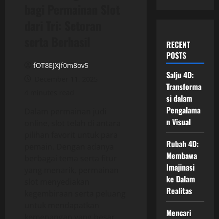
bagi Permainan Slot
dari Tri: Setoran
serta Berhasil
RECENT
POSTS
fOT8EJXjf0m8ov5
Salju 4D:
December 11, 2025
Transforma
4 minutes read
si dalam
Pengalama
Dalam permainan judi
n Visual
online, slot telah di antara
pilihan favorit untuk para
Rubah 4D:
pemain. Dengan adanya
Membawa
berbagai tema serta fitur
Imajinasi
yang menarik, permainan
ke Dalam
slot menyediakan
Realitas
kegembiraan serta peluang
untuk mendapatkan
Mencari
kemenangan yang besar.