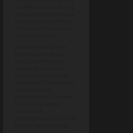
memiliki karakteristik yang
unik, dan mengetahui cara
kerjanya dapat menolong
Anda dalam menentukan
strategi yang tepat.
Kemudian, atur budget
bermain kamu dengan
bijak. Tetapkan jumlah
uang yang mau kamu
gunakan untuk bermain
Slot Deposit Tri dan jangan
lupa untuk tidak
melampaui batas tersebut.
Mengatur keuangan
dengan baik
memungkinkan Anda untuk
bermain lebih lama dan
meningkatkan kesempatan