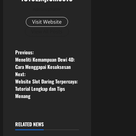
Administrator
Visit Website
View All Posts
P
Previous:
Meneliti Kemampuan Dewi 4D:
o
Cara Menggapai Kesuksesan
Next:
s
Website Slot Daring Terpercaya:
Tutorial Lengkap dan Tips
t
Menang
n
a
RELATED NEWS
v
GAME ONLINE