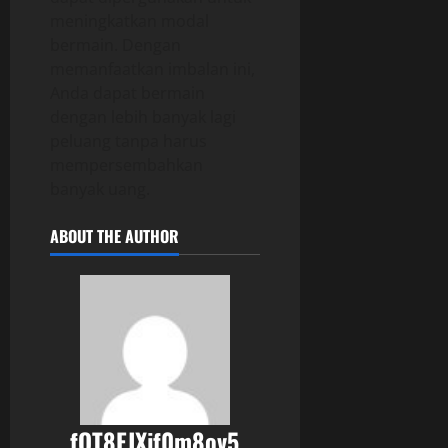
meningkatkan modal
bermain. Dengan
memanfaatkan imbalan ini,
Anda dapat bermain
dengan lebih banyak lagi
peluang tanpa harus
mempersembahkan
banyak uang.
ABOUT THE AUTHOR
fOT8EJXjf0m8ov5