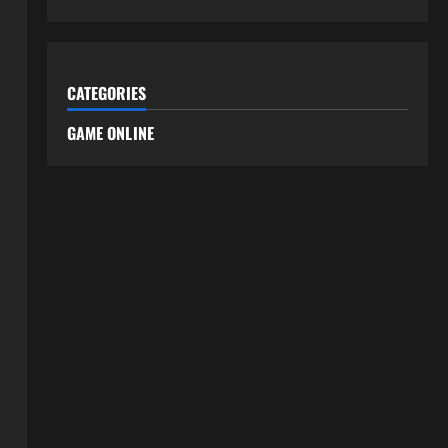
CATEGORIES
GAME ONLINE