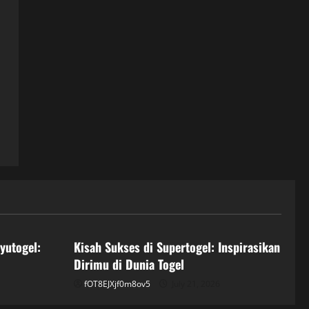
GAME ONLINE
yutogel:
Kisah Sukses di Supertogel: Inspirasikan
Dirimu di Dunia Togel
fOT8EJXjf0m8ov5
July 21, 2026