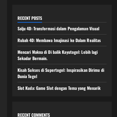
RECENT POSTS
Salju 4D: Transformasi dalam Pengalaman Visual
Rubah 4D: Membawa Imajinasi ke Dalam Realitas
Mencari Makna di Di balik Kayutogel: Lebih lagi
Sekadar Bermain.
Kisah Sukses di Supertogel: Inspirasikan Dirimu di
Dunia Togel
Slot Kuda: Game Slot dengan Tema yang Menarik
RECENT COMMENTS