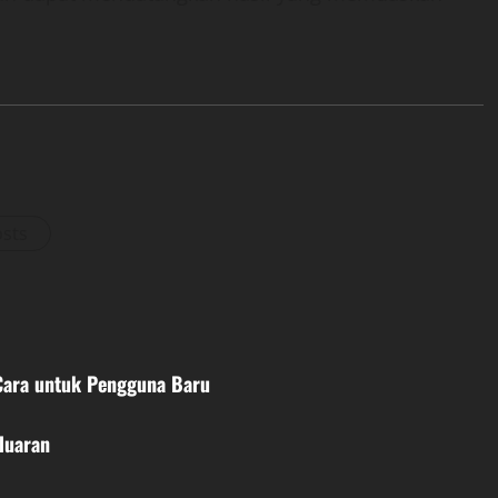
osts
 Cara untuk Pengguna Baru
luaran