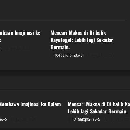
E
GAME ONLINE
bawa Imajinasi ke
Mencari Makna di Di balik
s
Kayutogel: Lebih lagi Sekadar
Bermain.
5
July 26, 2026
fOT8EJXjf0m8ov5
July 21, 2026
LINE
GAME ONLINE
Membawa Imajinasi ke Dalam
Mencari Makna di Di balik Ka
Lebih lagi Sekadar Bermain.
8ov5
July 26, 2026
fOT8EJXjf0m8ov5
July 21, 2026