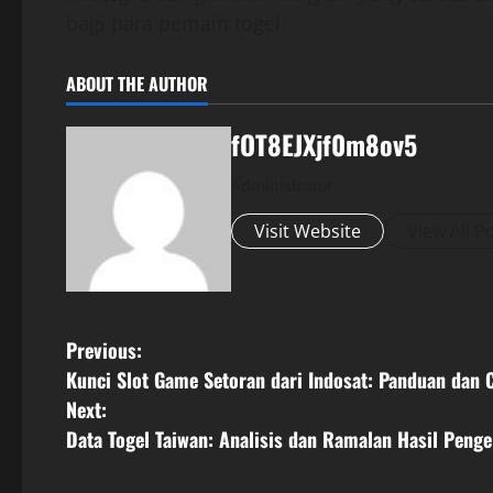
bagi para pemain togel.
ABOUT THE AUTHOR
fOT8EJXjf0m8ov5
Administrator
Visit Website
View All P
P
Previous:
Kunci Slot Game Setoran dari Indosat: Panduan dan
o
Next:
s
Data Togel Taiwan: Analisis dan Ramalan Hasil Penge