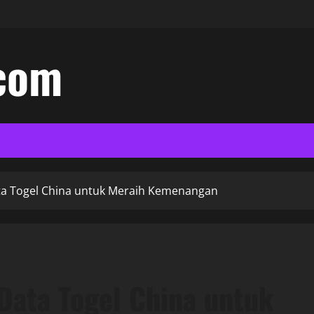
.com
a Togel China untuk Meraih Kemenangan
Data Togel China untuk