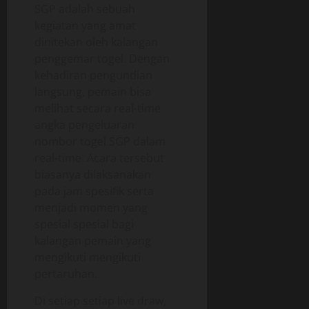
SGP adalah sebuah
kegiatan yang amat
dinitekan oleh kalangan
penggemar togel. Dengan
kehadiran pengundian
langsung, pemain bisa
melihat secara real-time
angka pengeluaran
nombor togel SGP dalam
real-time. Acara tersebut
biasanya dilaksanakan
pada jam spesifik serta
menjadi momen yang
spesial spesial bagi
kalangan pemain yang
mengikuti mengikuti
pertaruhan.
Di setiap setiap live draw,