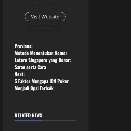
Administrator
Visit Website
View All Posts
P
Previous:
Metode Menentukan Nomor
o
Lotere Singapore yang Benar:
Saran serta Cara
s
Next:
5 Faktor Mengapa IDN Poker
t
Menjadi Opsi Terbaik
n
a
RELATED NEWS
v
GAME ONLINE