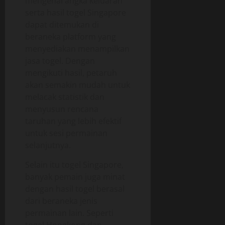
mengenai angka keluaran
serta hasil togel Singapore
dapat ditemukan di
beraneka platform yang
menyediakan menampilkan
jasa togel. Dengan
mengikuti hasil, petaruh
akan semakin mudah untuk
melacak statistik dan
menyusun rencana
taruhan yang lebih efektif
untuk sesi permainan
selanjutnya.
Selain itu togel Singapore,
banyak pemain juga minat
dengan hasil togel berasal
dari beraneka jenis
permainan lain. Seperti