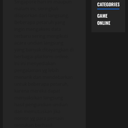
Singapore hari ini maupun
CATEGORIES
malam ini, seringkali
dilaporkan dari langsung.
GAME
Beberapa petaruh yang
ONLINE
ingin mengakses data
terbaru sering mengikuti
acara undian langsung
yang banyak ditayangkan di
berbagai platform online.
Ini ini menyediakan
pengalaman yg lebih
menarik dan mendebarkan
untuk beberapa petaruh,
karena mereka dapat
menyaksikan langsung
hasil pengundian undian
dan memutuskan jika
nomor yg para pemain
tentukan berhasil.