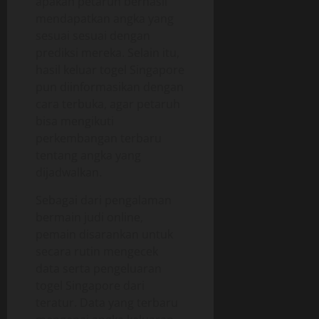
apakah petaruh berhasil
mendapatkan angka yang
sesuai sesuai dengan
prediksi mereka. Selain itu,
hasil keluar togel Singapore
pun diinformasikan dengan
cara terbuka, agar petaruh
bisa mengikuti
perkembangan terbaru
tentang angka yang
dijadwalkan.
Sebagai dari pengalaman
bermain judi online,
pemain disarankan untuk
secara rutin mengecek
data serta pengeluaran
togel Singapore dari
teratur. Data yang terbaru