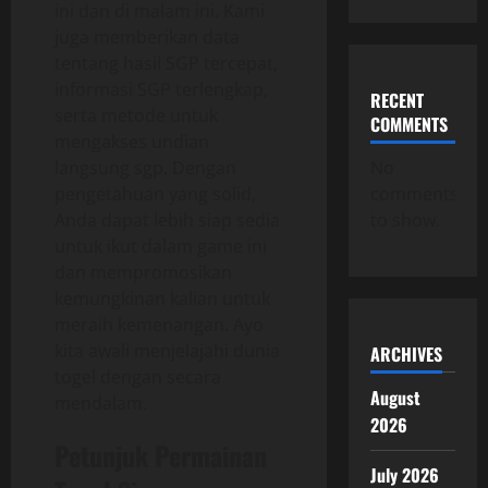
ini dan di malam ini. Kami
juga memberikan data
tentang hasil SGP tercepat,
informasi SGP terlengkap,
RECENT
serta metode untuk
COMMENTS
mengakses undian
langsung sgp. Dengan
No
pengetahuan yang solid,
comments
Anda dapat lebih siap sedia
to show.
untuk ikut dalam game ini
dan mempromosikan
kemungkinan kalian untuk
meraih kemenangan. Ayo
kita awali menjelajahi dunia
ARCHIVES
togel dengan secara
August
mendalam.
2026
Petunjuk Permainan
July 2026