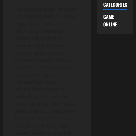
CATEGORIES
Sebagai penutup, terdapat
keyakinan bahwa bermain
GAME
togel dapat memberi
ONLINE
keuntungan keuangan
dalam waktu singkat.
Banyak sekali individu
terperangkap dalam
gagasan gagasan bahwa
mereka dapat kaya dalam
semalam dengan
memainkan togel. Ini
adalah khayalan yang
berbahaya, karena pada
kenyataannya, kebanyakan
petaruh justru mengalami
kerugian. Penting untuk
menyadari bahwa togel
adalah salah satu bentuk