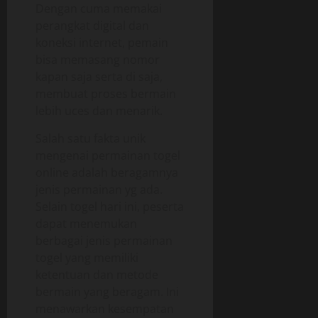
Dengan cuma memakai
perangkat digital dan
koneksi internet, pemain
bisa memasang nomor
kapan saja serta di saja,
membuat proses bermain
lebih uces dan menarik.
Salah satu fakta unik
mengenai permainan togel
online adalah beragamnya
jenis permainan yg ada.
Selain togel hari ini, peserta
dapat menemukan
berbagai jenis permainan
togel yang memiliki
ketentuan dan metode
bermain yang beragam. Ini
menawarkan kesempatan