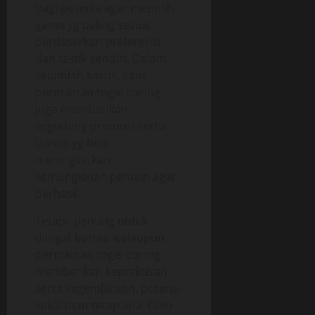
bagi peserta agar memilih
game yg paling sesuai
berdasarkan preferensi
dan taktik sendiri. Dalam
sejumlah kasus, situs
permainan togel daring
juga memberikan
segudang promosi serta
bonus yg bisa
meningkatkan
kemungkinan pemain agar
berhasil.
Tetapi, penting untuk
diingat bahwa walaupun
permainan togel daring
memberikan kepraktisan
serta kegembiraan, potensi
kekalahan tetap ada. Oleh