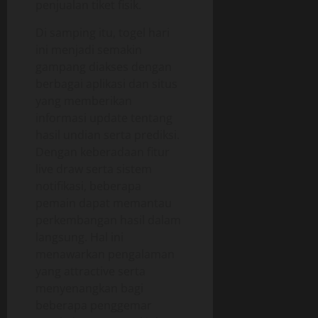
penjualan tiket fisik.
Di samping itu, togel hari
ini menjadi semakin
gampang diakses dengan
berbagai aplikasi dan situs
yang memberikan
informasi update tentang
hasil undian serta prediksi.
Dengan keberadaan fitur
live draw serta sistem
notifikasi, beberapa
pemain dapat memantau
perkembangan hasil dalam
langsung. Hal ini
menawarkan pengalaman
yang attractive serta
menyenangkan bagi
beberapa penggemar