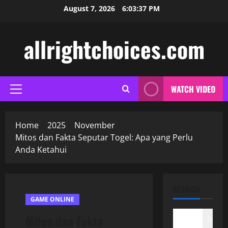
Skip
August 7, 2026
6:03:37 PM
to
content
allrightchoices.com
WATCH VIDEO
Primary
Menu
Home
2025
November
Mitos dan Fakta Seputar Togel: Apa yang Perlu
Anda Ketahui
SEARCH
GAME ONLINE
Mitos dan Fakta
Search