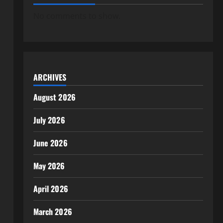
No comments to show.
ARCHIVES
August 2026
July 2026
June 2026
May 2026
April 2026
March 2026