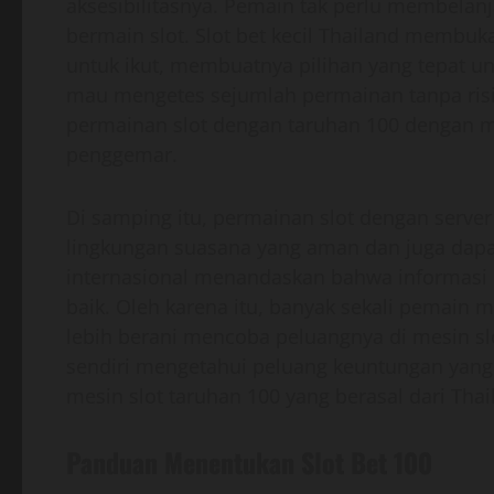
aksesibilitasnya. Pemain tak perlu membela
bermain slot. Slot bet kecil Thailand membu
untuk ikut, membuatnya pilihan yang tepat 
mau mengetes sejumlah permainan tanpa risiko
permainan slot dengan taruhan 100 dengan mes
penggemar.
Di samping itu, permainan slot dengan serve
lingkungan suasana yang aman dan juga dapa
internasional menandaskan bahwa informasi
baik. Oleh karena itu, banyak sekali pemain
lebih berani mencoba peluangnya di mesin slo
sendiri mengetahui peluang keuntungan yang
mesin slot taruhan 100 yang berasal dari Thai
Panduan Menentukan Slot Bet 100