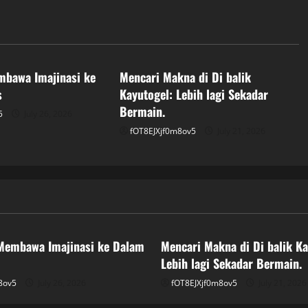
E
GAME ONLINE
bawa Imajinasi ke
Mencari Makna di Di balik
s
Kayutogel: Lebih lagi Sekadar
Bermain.
5
July 26, 2026
fOT8EJXjf0m8ov5
July 21, 2026
LINE
GAME ONLINE
Membawa Imajinasi ke Dalam
Mencari Makna di Di balik Ka
Lebih lagi Sekadar Bermain.
8ov5
July 26, 2026
fOT8EJXjf0m8ov5
July 21, 2026