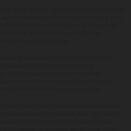
enar-benar bisa jadi tantangan, khususnya dengan
 agar memahami karakteristik dari slot yang kamu
embalian (RTP) dari masing-masing slot, karena
tuk menang. Permainan dengan RTP tinggi
main dalam jangka panjang.
onus yang disediakan oleh permainan bet 100.
ikenakan grafik menarik dan alur yang
r gratis atau ikon liar dapat menambah
untuk meraih kemenangan besar. Tidak ragu
t sebelum memainkan dengan uang nyata.
uar negeri yang terpercaya dan mempunyai lisensi
 kenyamanan saat bermain slot. Sehingga, kamu
roses bermain slot bet kecil Thailand dengan
kal meningkatkan kesempatan kamu untuk meraih