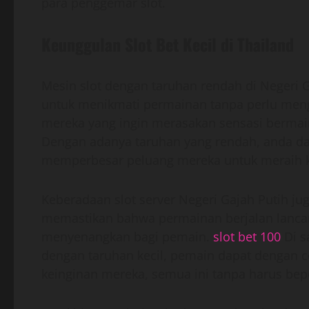
para penggemar slot.
Keunggulan Slot Bet Kecil di Thailand
Mesin slot dengan taruhan rendah di Negeri
untuk menikmati permainan tanpa perlu meng
mereka yang ingin merasakan sensasi bermain
Dengan adanya taruhan yang rendah, anda da
memperbesar peluang mereka untuk meraih 
Keberadaan slot server Negeri Gajah Putih ju
memastikan bahwa permainan berjalan lancar
menyenangkan bagi pemain.
slot bet 100
Di s
dengan taruhan kecil, pemain dapat dengan 
keinginan mereka, semua ini tanpa harus bep