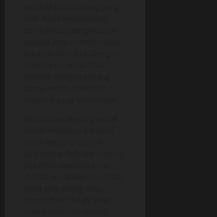
kembali jumlah uang yang
siap Anda investasikan
serta batasi pengeluaran
supaya jangan melampaui
batasan tersebut. Dengan
metode ini, Anda bisa
berlatih dengan tenang
tanpa merasa tekanan
finansial yang berlebihan.
Berikutnya, penting sekali
untuk membagi bankroll
Anda menjadi banyak
bagiannya. Sebagai contoh,
jika Anda memiliki total
modal, pecahkan sejumlah
dana bagi setiap sesi
permainan. Hal ini akan
membantu membantu