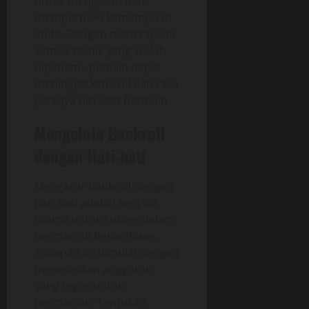
untuk mengasah dan
memperbaiki kemampuan
anda. Dengan menerapkan
semua teknik yang sudah
dipahami, pemain dapat
meningkatkan skill dan rasa
percaya diri saat bermain.
Mengelola Bankroll
dengan Hati-hati
Mengatur bankroll dengan
hati-hati adalah senjata
utama untuk sukses dalam
bermain di RekanPoker.
Tahapan ini dimulai dengan
menetapkan anggaran
yang tegas untuk
permainan. Tentukan