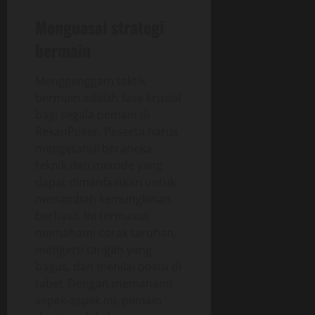
Menguasai strategi
bermain
Menggenggam taktik
bermain adalah fase krusial
bagi segala pemain di
RekanPoker. Peserta harus
mengetahui beraneka
teknik dan metode yang
dapat dimanfaatkan untuk
menambah kemungkinan
berhasil. Ini termasuk
memahami corak taruhan,
mengerti tangan yang
bagus, dan menilai posisi di
tabel. Dengan memahami
aspek-aspek ini, pemain