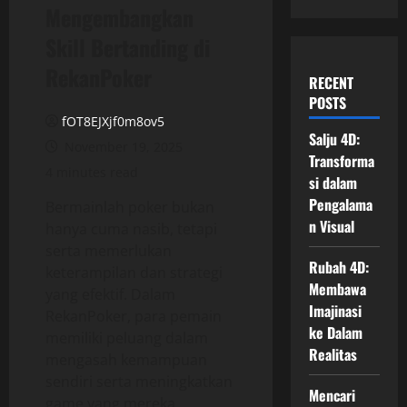
Mengembangkan
Skill Bertanding di
RekanPoker
RECENT
POSTS
fOT8EJXjf0m8ov5
Salju 4D:
November 19, 2025
Transforma
4 minutes read
si dalam
Pengalama
Bermainlah poker bukan
n Visual
hanya cuma nasib, tetapi
serta memerlukan
Rubah 4D:
keterampilan dan strategi
Membawa
yang efektif. Dalam
Imajinasi
RekanPoker, para pemain
ke Dalam
memiliki peluang dalam
Realitas
mengasah kemampuan
sendiri serta meningkatkan
Mencari
game yang mereka