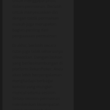
untuk menggapai profit
dalam permainan. Berlatih
untuk menyesuaikan diri
dengan taktik permainan
musuh juga merupakan
bagian penting dari
penguasaan permainan.
Di akhir, berlatih secara
rutin juga tidak seharusnya
dilewatkan. Dengan latihan
yang berkesinambungan di
platform RekanPoker, Anda
akan lebih berpengalaman
menghadapi berbagai
kondisi yang mungkin
muncul selama session.
Setiap session permainan
memberikan kesempatan