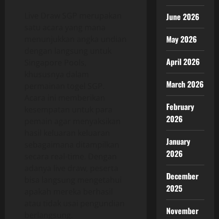
Live Draw SGP merupakan
June 2026
satu acara yang mana
May 2026
menunjukkan angka undian
dengan langsung untuk
April 2026
Singapore Pools,
khususnya dalam
March 2026
permainan togel SGP.
Acara ini memberikan
February
kesempatan untuk para
2026
pemain agar menyaksikan
hasil keluaran keluaran
January
sebagaimana ditampilkan
2026
secara real-time. Dengan
adanya live draw, peserta
December
bisa langsung mengetahui
2025
apakah mereka berhasil
atau tidak usai pengundian
November
berlangsung.