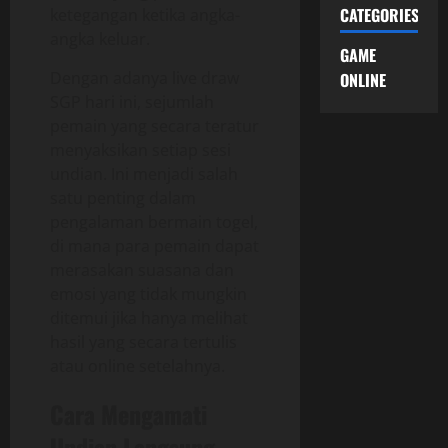
CATEGORIES
ketegangan ketika angka-
angka keluar.
GAME
Dengan adanya live draw
ONLINE
SGP hari ini, sejumlah
pemain yang secara teratur
menyaksikan setiap sesi
undian. Ini menjadi salah
satu penting dalam
pengalaman bermain togel,
di mana para pemain dapat
merasakan suasana dan
emosi yang tidak mungkin
ditemui jika hanya melihat
hasil yang secara tertulis
atau online setelahnya.
Cara Mengamati
Undian Langsung