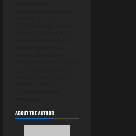
Hal ini memberi
kemudahan bagi pemain
untuk tetap terus
mengikuti dengan keluaran
terbaru. Kedua melalui
situs resmi atau aplikasi,
para penggemar bisa
mendapatkan data
mengenai undian langsung
sgp secara langsung, jadi
mereka tidak ketinggalan
data penting untuk
menaikkan peluang
beruntung.
ABOUT THE AUTHOR