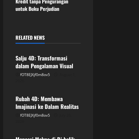
Kredit tanpa Pengurangan
n
untuk Buku Perjudian
a
v
RELATED NEWS
GAME ONLINE
i
Salju 4D: Transformasi
g
dalam Pengalaman Visual
a
fOT8EJXjf0m8ov5
August 1,
2026
GAME ONLINE
t
Rubah 4D: Membawa
i
Imajinasi ke Dalam Realitas
o
fOT8EJXjf0m8ov5
July 26,
2026
GAME ONLINE
n