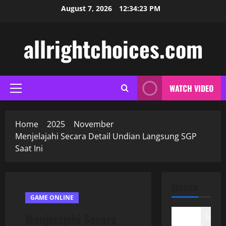
Skip
August 7, 2026
12:34:24 PM
to
content
allrightchoices.com
WATCH VIDEO
Primary
Menu
Home
2025
November
Menjelajahi Secara Detail Undian Langsung SGP
Saat Ini
SEARCH
GAME ONLINE
Menjelajahi Secara
Search