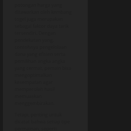
potongan harga yang
ditawarkan oleh kembang
togel juga merupakan
sebagai faktor daya tarik
tersendiri. Dengan
pendekatan yang,
contohnya pengelolaan
dana yang efisien serta
pemilihan angka angka
yang cermat, pemain bisa
mengoptimalkan
kesempatan agar
memperoleh hasil
memuaskan
menggembirakan.
Tetapi, penting untuk
dicatat bahwa setiap tipe
permainan, seperti