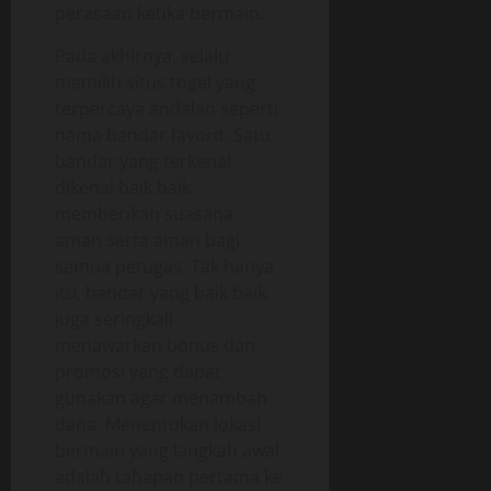
perasaan ketika bermain.
Pada akhirnya, selalu
memilih situs togel yang
terpercaya andalan seperti
nama bandar favorit. Satu
bandar yang terkenal
dikenal baik baik
memberikan suasana
aman serta aman bagi
semua petugas. Tak hanya
itu, bandar yang baik baik
juga seringkali
menawarkan bonus dan
promosi yang dapat
gunakan agar menambah
dana. Menentukan lokasi
bermain yang langkah awal
adalah tahapan pertama ke