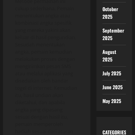
Metode permainan ini
cukup sederhana. Pemain
October
menentukan angka atau
2025
kombinasi angka spesifik
yang mereka yakini akan
September
keluar di hasil pengundian.
2025
Sesudah menentukan
August
angka, pemain kemudian
melakukan proses dengan
2025
mengirimkan pesan SMS
July 2025
atau melalui aplikasi yang
disediakan oleh bandar
June 2025
togel di internet. Kemudian
itu, hasil undian akan
May 2025
diketahui, dan apabila
angka yang dipasang
sesuai dengan hasil itu,
pemain memperoleh
hadiah sesuai dari aturan
CATEGORIES