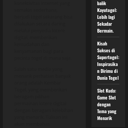
balik
konektivitas internet yang
Kayutogel:
semakin sederhana,
Lebih lagi
berjudi togel sekarang bisa
Sekadar
dilakukan secara daring
Bermain.
melalui penyedia lotere
digital, memberikan
Kisah
kemudahan dan
Sukses di
kenyamanan bagi para
Supertogel:
pecinta togel di mana saja.
Inspirasika
Salah satu media yang
n Dirimu di
menarik perhatian banyak
Dunia Togel
orang adalah Kembar
Togel, yang memberikan
Slot Kuda:
beragam pilihan
Game Slot
permainan lotere digital
dengan
dengan beragam kelebihan
Tema yang
yang menarik. Tulisan ini
Menarik
akan membahas