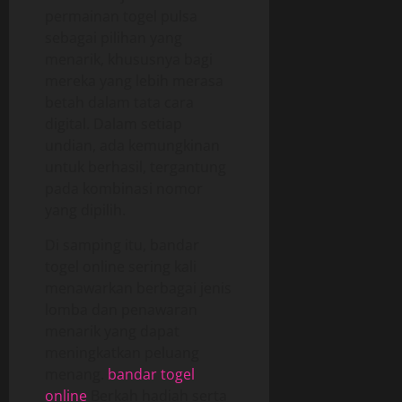
permainan togel pulsa
sebagai pilihan yang
menarik, khususnya bagi
mereka yang lebih merasa
betah dalam tata cara
digital. Dalam setiap
undian, ada kemungkinan
untuk berhasil, tergantung
pada kombinasi nomor
yang dipilih.
Di samping itu, bandar
togel online sering kali
menawarkan berbagai jenis
lomba dan penawaran
menarik yang dapat
meningkatkan peluang
menang.
bandar togel
online
Berkah hadiah serta