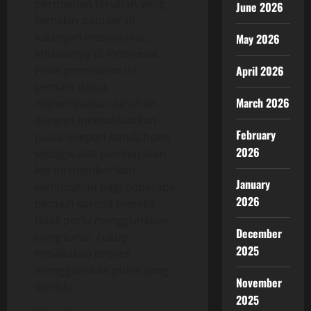
permainan taruhan yang
June 2026
semakin populer di
kalangan masyarakat,
May 2026
khususnya di Indonesia.
Pada permainan ini,
April 2026
pemain dapat
March 2026
menempatkan taruhan
dengan memanfaatkan
February
pulsa telepon handphone
2026
sebagai alat pembayaran.
Ide ini memberikan
January
kemudahan bagi beberapa
2026
pemain karena mereka
tidak perlu menggunakan
December
uang tunai, cukup
2025
melakukan proses
menggunakan pulsa yang
November
dimiliki.
2025