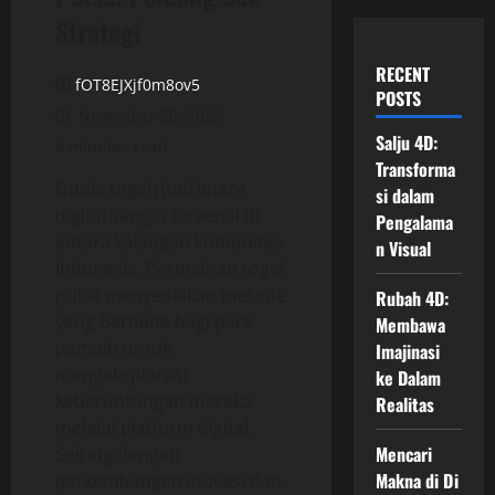
Strategi
RECENT
fOT8EJXjf0m8ov5
POSTS
November 28, 2025
Salju 4D:
4 minutes read
Transforma
Dunia togel|judi lotere
si dalam
digital sangat terkenal di
Pengalama
antara kalangan komunitas
n Visual
Indonesia. Permainan togel
pulsa menyediakan metode
Rubah 4D:
yang berbeda bagi para
Membawa
pemain untuk
Imajinasi
mengeksplorasi
ke Dalam
keberuntungan mereka
Realitas
melalui platform digital.
Mencari
Seiring dengan
Makna di Di
perkembangan inovasi dan