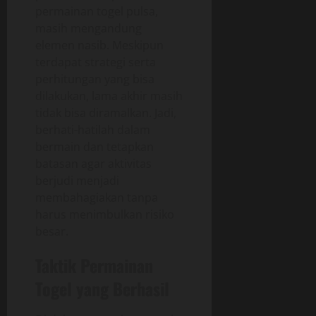
permainan togel pulsa,
masih mengandung
elemen nasib. Meskipun
terdapat strategi serta
perhitungan yang bisa
dilakukan, lama akhir masih
tidak bisa diramalkan. Jadi,
berhati-hatilah dalam
bermain dan tetapkan
batasan agar aktivitas
berjudi menjadi
membahagiakan tanpa
harus menimbulkan risiko
besar.
Taktik Permainan
Togel yang Berhasil