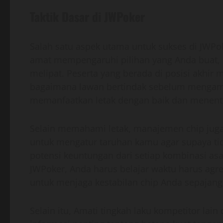
Taktik Dasar di JWPoker
Salah satu aspek utama untuk sukses di JWPok
amat mempengaruhi pilihan yang Anda buat, 
melipat. Peserta yang berada di posisi akhir
bagaimana lawan bertindak sebelum mengambil
memanfaatkan letak dengan baik dan menentu
Selain memahami letak, manajemen chip juga 
untuk mengatur taruhan kamu agar supaya tid
potensi keuntungan dari setiap kombinasi asa
JWPoker, Anda harus belajar waktu harus agre
untuk menjaga kestabilan chip Anda sepajan
Selain itu, Amati tingkah laku kompetitor la