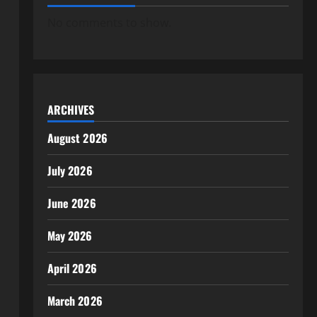
No comments to show.
ARCHIVES
August 2026
July 2026
June 2026
May 2026
April 2026
March 2026