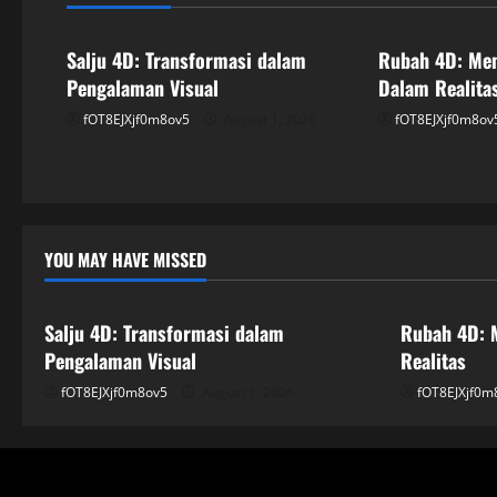
GAME ONLINE
GAME ONLIN
a
Salju 4D: Transformasi dalam
Rubah 4D: Mem
v
Pengalaman Visual
Dalam Realita
i
fOT8EJXjf0m8ov5
August 1, 2026
fOT8EJXjf0m8ov
g
a
t
YOU MAY HAVE MISSED
GAME ONLINE
GAME ON
i
Salju 4D: Transformasi dalam
Rubah 4D: 
o
Pengalaman Visual
Realitas
n
fOT8EJXjf0m8ov5
August 1, 2026
fOT8EJXjf0m