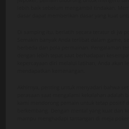
jwpoker, pemain didorong untuk mengerti t
lebih baik sebelum mengambil tindakan. Memp
dasar dapat memberikan dasar yang kuat untu
Di samping itu, berlatih secara teratur di j
Semakin banyak Anda terlibat dalam game, s
berbeda dan pola permainan. Pengalaman t
dengan lebih tepat saat berhadapan kesem
kepercayaan diri melalui latihan, Anda akan l
mendapatkan kemenangan.
Akhirnya, penting untuk menyadari bahwa se
perasaan saat mengalami kekalahan adalah ba
kami mendorong pemain untuk tetap positif d
berkembang. Dengan mental yang kuat dan ke
mampu menghadapi tantangan di meja poker