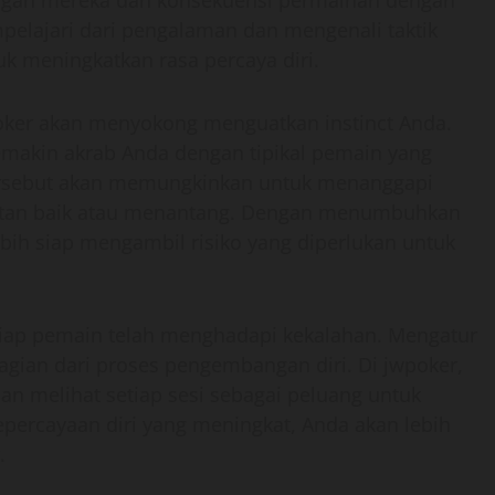
angan mereka dan konsekuensi permainan dengan
elajari dari pengalaman dan mengenali taktik
k meningkatkan rasa percaya diri.
w poker akan menyokong menguatkan instinct Anda.
emakin akrab Anda dengan tipikal pemain yang
ersebut akan memungkinkan untuk menanggapi
patan baik atau menantang. Dengan menumbuhkan
ebih siap mengambil risiko yang diperlukan untuk
tiap pemain telah menghadapi kekalahan. Mengatur
gian dari proses pengembangan diri. Di jwpoker,
an melihat setiap sesi sebagai peluang untuk
percayaan diri yang meningkat, Anda akan lebih
.