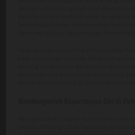
permainan. Meningkatkan ilmu tentang taktik 
taruhan, dan kemungkinan hasil dapat menja
percaya diri saat duduk di meja. Di samping i
berpartisipasi dalam turnamen atau sesi la
dapat mengurangi rasa keraguan dan memper
Pada akhirnya, krusial untuk memusatkan foku
pada kemenangan semata. Mengubah pola piki
peluang untuk belajar dan tumbuh akan meng
melatih diri untuk menerima semua hasil, p
membuat experiencing di jwpoker kian meny
Membangunlah Kepercayaan Diri di Pok
Rasa percaya diri adalah kunci utama saat m
percaya diri yang cukup, keputusan yang dila