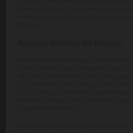
informasi penting tentang betapa kuat tangan
lawan saat berjudi. Dengan mempelajari psik
dapat mengambil pilihan yang lebih tepat d
JWPoker.
Menangani Ketakutan dan Keraguan
Kecemasan dan kebimbangan adalah sekian ri
poker, khususnya bagi para pemain yang masi
takut untuk buat kesalahan atau hilang uang
dan tidak pede. Untuk menangani hal ini, krusi
pemula maupun profesional, sudah merasaka
kecemasan dengan pikiran positif dan menyad
belajar akan membantu.
Salah satu cara untuk mengatasi kecemasan