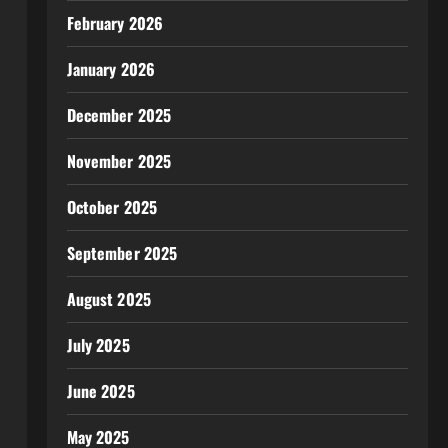
February 2026
January 2026
December 2025
November 2025
October 2025
September 2025
August 2025
July 2025
June 2025
May 2025