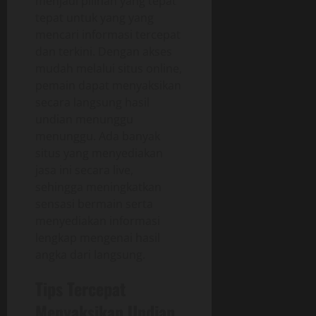
menjadi pilihan yang tepat
tepat untuk yang yang
mencari informasi tercepat
dan terkini. Dengan akses
mudah melalui situs online,
pemain dapat menyaksikan
secara langsung hasil
undian menunggu
menunggu. Ada banyak
situs yang menyediakan
jasa ini secara live,
sehingga meningkatkan
sensasi bermain serta
menyediakan informasi
lengkap mengenai hasil
angka dari langsung.
Tips Tercepat
Menyaksikan Undian