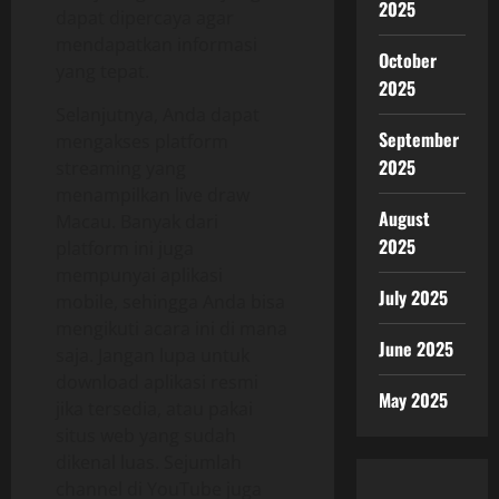
2025
dapat dipercaya agar
mendapatkan informasi
October
yang tepat.
2025
Selanjutnya, Anda dapat
September
mengakses platform
2025
streaming yang
menampilkan live draw
August
Macau. Banyak dari
2025
platform ini juga
mempunyai aplikasi
July 2025
mobile, sehingga Anda bisa
mengikuti acara ini di mana
June 2025
saja. Jangan lupa untuk
download aplikasi resmi
May 2025
jika tersedia, atau pakai
situs web yang sudah
dikenal luas. Sejumlah
channel di YouTube juga