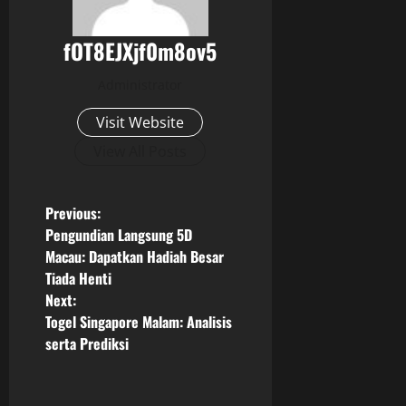
fOT8EJXjf0m8ov5
Administrator
Visit Website
View All Posts
P
Previous:
Pengundian Langsung 5D
o
Macau: Dapatkan Hadiah Besar
Tiada Henti
s
Next:
Togel Singapore Malam: Analisis
t
serta Prediksi
n