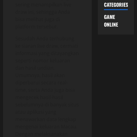
CATEGORIES
sering menampilkan live
draw ini, sehingga Anda
GAME
bisa melihat juga di
ONLINE
platform tersebut.
Sesudah Anda terhubung
ke siaran live draw, cermati
informasi yang ditayangkan
seperti nomor keluaran
dan hasil undian.
Umumnya, hasil akan
diperbarui secara real-
time, serta Anda juga bisa
mengecek hasil-hasil
sebelumnya di banyak situs
atau aplikasi yang
menawarkan data lengkap
mengenai keluaran Macau.
Dengan melaksanakan