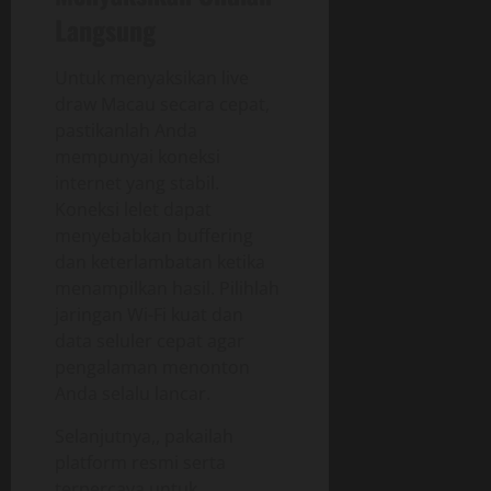
Langsung
Untuk menyaksikan live
draw Macau secara cepat,
pastikanlah Anda
mempunyai koneksi
internet yang stabil.
Koneksi lelet dapat
menyebabkan buffering
dan keterlambatan ketika
menampilkan hasil. Pilihlah
jaringan Wi-Fi kuat dan
data seluler cepat agar
pengalaman menonton
Anda selalu lancar.
Selanjutnya,, pakailah
platform resmi serta
terpercaya untuk