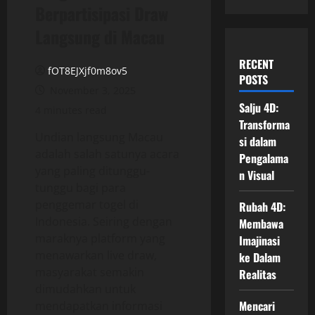
Berpartisipasi Draw
Langsung di Macau
RECENT
fOT8EJXjf0m8ov5
POSTS
November 3, 2025
Salju 4D:
4 minutes read
Transforma
Undian langsung Macau
si dalam
adalah salah satunya acara
Pengalama
yang paling ditunggu-
n Visual
tunggu bagi para
penggemar togel di
Rubah 4D:
Indonesia. Seiring dengan
Membawa
maraknya platform yang
Imajinasi
menawarkan live draw,
ke Dalam
masyarakat semakin
Realitas
dimudahkan untuk
Mencari
mendapatkan informasi