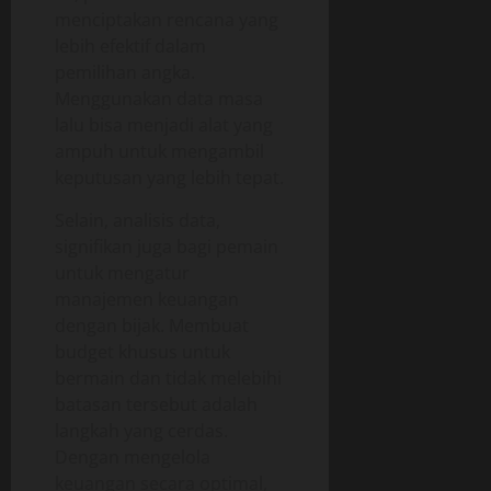
menciptakan rencana yang
lebih efektif dalam
pemilihan angka.
Menggunakan data masa
lalu bisa menjadi alat yang
ampuh untuk mengambil
keputusan yang lebih tepat.
Selain, analisis data,
signifikan juga bagi pemain
untuk mengatur
manajemen keuangan
dengan bijak. Membuat
budget khusus untuk
bermain dan tidak melebihi
batasan tersebut adalah
langkah yang cerdas.
Dengan mengelola
keuangan secara optimal,