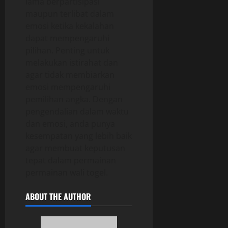
lama berpartisipasi
maupun terlibat dalam
emosi ketika kekalahan
dapat mempengaruhi
pilihan. Penting untuk
melakukan istirahat dan
agar tidak membiarkan
emosi mempengaruhi
pemilihan angka. Dengan
pengendalian dalam waktu
dan emosi, anda punya
kesempatan yang lebih baik
agar membuat keputusan
tepat dalam permainan
permainan wali togel.
ABOUT THE AUTHOR