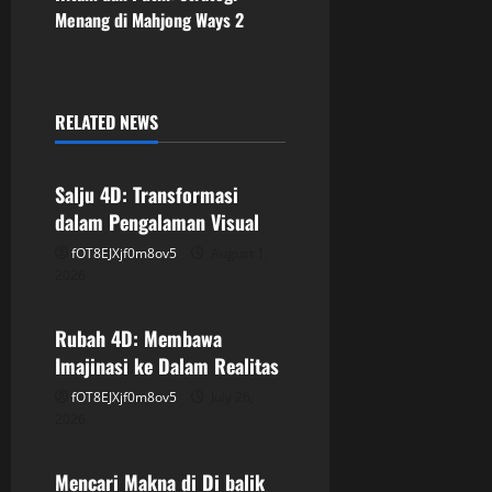
t
Menang di Mahjong Ways 2
n
a
RELATED NEWS
v
GAME ONLINE
i
Salju 4D: Transformasi
dalam Pengalaman Visual
g
fOT8EJXjf0m8ov5
August 1,
a
2026
GAME ONLINE
t
Rubah 4D: Membawa
Imajinasi ke Dalam Realitas
i
fOT8EJXjf0m8ov5
July 26,
o
2026
GAME ONLINE
n
Mencari Makna di Di balik