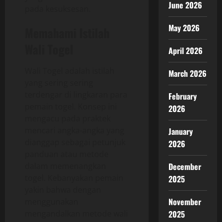
June 2026
pada kesuksesan.
May 2026
Memahami Istilah
Wali Togel
April 2026
Wali Togel adalah istilah
March 2026
yang sering sering
terdengar di lingkaran para
February
pemain togel. Konsep ini
2026
mengacu pada praktek
mencari angka-angka yang
January
dianggap sebagai petunjuk
2026
panduan atau metode
dalam memenangkan
December
togel. Kebanyakan pemain
2025
yakin bahwa dengan
November
menggunakan
mengandalkan metode wali
2025