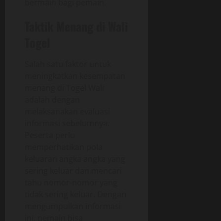
bermain bagi pemain.
Taktik Menang di Wali
Togel
Salah satu faktor untuk
meningkatkan kesempatan
menang di Togel Wali
adalah dengan
melaksanakan evaluasi
informasi sebelumnya.
Peserta perlu
memperhatikan pola
keluaran angka angka yang
sering keluar dan mencari
tahu nomor-nomor yang
tidak sering keluar. Dengan
mengumpulkan informasi
ini, pemain bisa