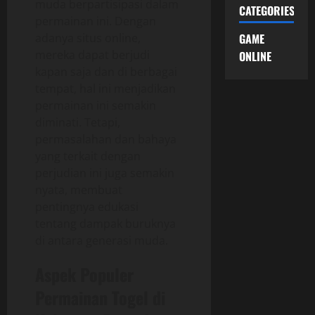
muda berpartisipasi dalam
CATEGORIES
permainan ini. Dengan
adanya situs online,
GAME
mereka dapat berjudi
ONLINE
kapan saja dan di berbagai
tempat, hal ini menjadikan
permainan ini semakin
diminati. Tetapi,
permasalahan dan bahaya
yang terkait dengan
perjudian ini juga semakin
nyata, membuat
pentingnya edukasi
tentang dampak buruknya
di antara generasi muda.
Aspek Populer
Permainan Togel di