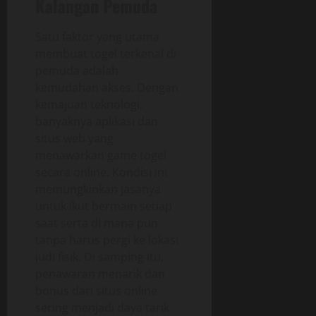
Kalangan Pemuda
Satu faktor yang utama
membuat togel terkenal di
pemuda adalah
kemudahan akses. Dengan
kemajuan teknologi,
banyaknya aplikasi dan
situs web yang
menawarkan game togel
secara online. Kondisi ini
memungkinkan jasanya
untuk ikut bermain setiap
saat serta di mana pun
tanpa harus pergi ke lokasi
judi fisik. Di samping itu,
penawaran menarik dan
bonus dari situs online
sering menjadi daya tarik