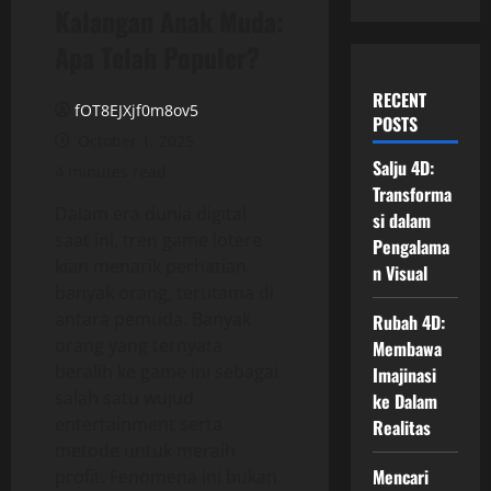
Kalangan Anak Muda:
Apa Telah Populer?
RECENT
fOT8EJXjf0m8ov5
POSTS
October 1, 2025
Salju 4D:
4 minutes read
Transforma
Dalam era dunia digital
si dalam
saat ini, tren game lotere
Pengalama
kian menarik perhatian
n Visual
banyak orang, terutama di
antara pemuda. Banyak
Rubah 4D:
orang yang ternyata
Membawa
beralih ke game ini sebagai
Imajinasi
salah satu wujud
ke Dalam
entertainment serta
Realitas
metode untuk meraih
Mencari
profit. Fenomena ini bukan