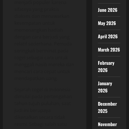
menjadi populer karena
sifatnya yang praktis
June 2026
diakses dan menawarkan
May 2026
kesempatan untuk
memenangkan hadiah
April 2026
dengan cara berjudi yang
relatif sederhana. Pemuda
March 2026
seringkali berminat pada
togel sebagai cara untuk
February
menggali nasib mereka dan
2026
mencari cara cepat untuk
mendapatkan uang.
January
Sejarah togel di Indonesia
2026
dimulai pada pertengahan
tahun tujuh puluhan, saat
December
judi ini berupaya
2025
dikenalkan secara tidak
November
resmi. Sebagi salah satu