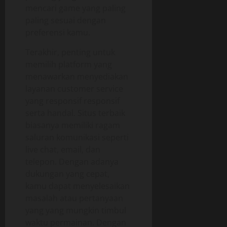
mencari game yang paling
paling sesuai dengan
preferensi kamu.
Terakhir, penting untuk
memilih platform yang
menawarkan menyediakan
layanan customer service
yang responsif responsif
serta handal. Situs terbaik
biasanya memiliki ragam
saluran komunikasi seperti
live chat, email, dan
telepon. Dengan adanya
dukungan yang cepat,
kamu dapat menyelesaikan
masalah atau pertanyaan
yang yang mungkin timbul
waktu permainan. Dengan