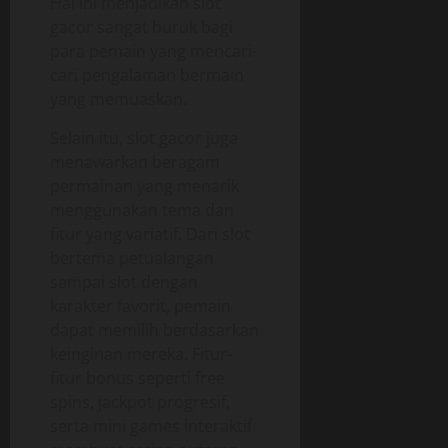
Hal ini menjadikan slot
gacor sangat buruk bagi
para pemain yang mencari-
cari pengalaman bermain
yang memuaskan.
Selain itu, slot gacor juga
menawarkan beragam
permainan yang menarik
menggunakan tema dan
fitur yang variatif. Dari slot
bertema petualangan
sampai slot dengan
karakter favorit, pemain
dapat memilih berdasarkan
keinginan mereka. Fitur-
fitur bonus seperti free
spins, jackpot progresif,
serta mini games interaktif