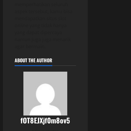
memperhatikan seluruh
aspek tersebut, kamu bisa
mendapatkan situs slot
online yang tidak hanya
yang dapat dipercaya
namun juga juga menarik
agar bermain.
ABOUT THE AUTHOR
fOT8EJXjf0m8ov5