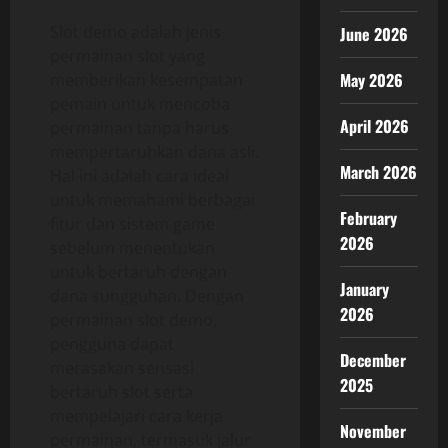
Slot demo adalah jenis
June 2026
permainan slot yang
May 2026
memberikan kesempatan
pemain untuk mencoba
April 2026
permainan tanpa harus
mempertaruhkan dana asli.
March 2026
Hal ini adalah cara ideal
untuk memahami berbagai
February
fitur dan sistem game
2026
sebelum menentukan
untuk bertaruh dengan
January
dana sungguhan. Dengan
2026
permainan slot demo,
pengguna dapat
December
merasakan sensasi
2025
bertaruh slot serta
mempelajari cara kerja
November
permainan, termasuk jalur