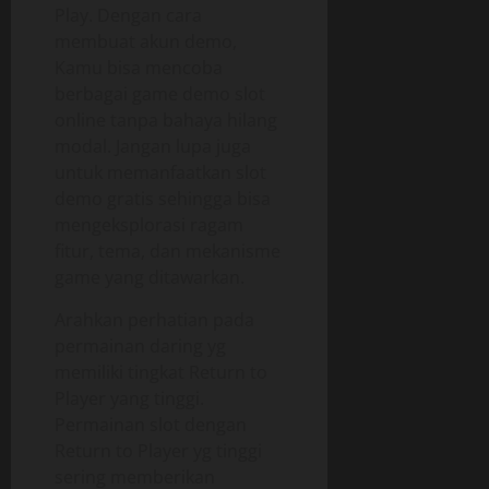
Play. Dengan cara
membuat akun demo,
Kamu bisa mencoba
berbagai game demo slot
online tanpa bahaya hilang
modal. Jangan lupa juga
untuk memanfaatkan slot
demo gratis sehingga bisa
mengeksplorasi ragam
fitur, tema, dan mekanisme
game yang ditawarkan.
Arahkan perhatian pada
permainan daring yg
memiliki tingkat Return to
Player yang tinggi.
Permainan slot dengan
Return to Player yg tinggi
sering memberikan