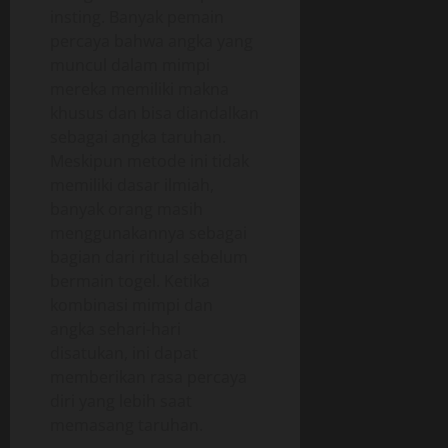
insting. Banyak pemain
percaya bahwa angka yang
muncul dalam mimpi
mereka memiliki makna
khusus dan bisa diandalkan
sebagai angka taruhan.
Meskipun metode ini tidak
memiliki dasar ilmiah,
banyak orang masih
menggunakannya sebagai
bagian dari ritual sebelum
bermain togel. Ketika
kombinasi mimpi dan
angka sehari-hari
disatukan, ini dapat
memberikan rasa percaya
diri yang lebih saat
memasang taruhan.