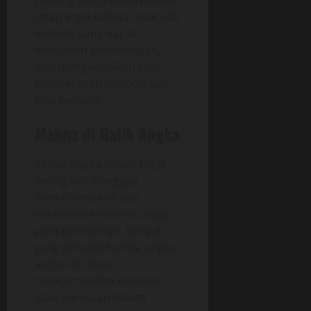
penting bagi pemain untuk
tetap ingat bahwa tidak ada
metode yang dapat
menjamin kemenangan,
dan mengandalkan satu
sumber atau metode saja
bisa berisiko.
Makna di Balik Angka
Setiap angka dalam togel
sering kali dianggap
memiliki makna dan
simbolisme tertentu bagi
para pemainnya. Banyak
yang percaya bahwa angka-
angka ini dapat
mencerminkan kejadian
atau perasaan dalam