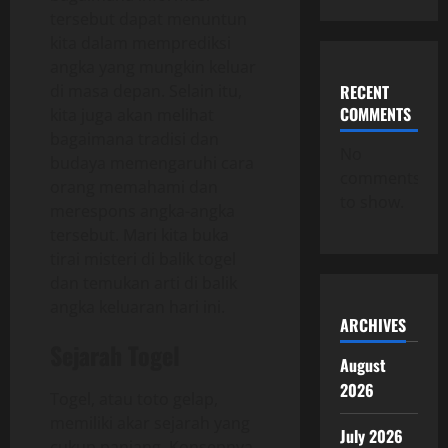
tersebut dapat menuntun
kita dalam memprediksi
angka yang mungkin keluar
di masa depan. Selain itu,
RECENT
COMMENTS
kita juga akan melihat
bagaimana tradisi dan
No
budaya memengaruhi cara
comments
orang memahami dan
to show.
merespons angka-angka
tersebut. Mari kita buka
tirai misteri di balik togel
dan temukan arti di balik
angka keluaran hari ini.
ARCHIVES
Sejarah Togel
August
2026
Togel, atau toto gelap,
memiliki akar sejarah yang
July 2026
cukup panjang. Konsepnya