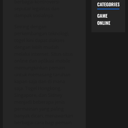
berbagai kontroversi
CATEGORIES
seputar legalitas dan
dampak sosialnya.
GAME
ONLINE
Seiring dengan
perkembangan teknologi,
togel kini dapat diakses
dengan lebih mudah
melalui internet. Situs-situs
online dan aplikasi mobile
memungkinkan pemain
untuk memasang taruhan
kapan saja dan di mana
saja. Togel Hongkong,
Singapore, dan Sidney
menjadi beberapa jenis
permainan yang paling
banyak dicari, menawarkan
berbagai cara bagi pemain