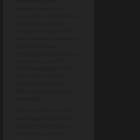
pada budaya atau
pengalaman pribadi
seseorang. Dalam konteks
togel, angka tertentu
mungkin dianggap lebih
menjanjikan daripada yang
lain, dan ini dapat
mempengaruhi keputusan
pemain saat memilih
kombinasi angka. Tentu
saja, ini semua lebih
kepada keyakinan dan
bukan berdasarkan logika
matematis.
Akhirnya, makna di balik
angka juga dapat dilihat
dari data hasil keluaran
sebelumnya. Banyak