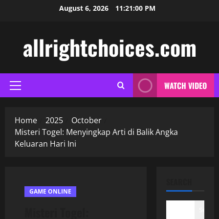
Skip
August 6, 2026
11:21:00 PM
to
content
allrightchoices.com
WATCH VIDEO
Primary
Menu
Home
2025
October
Misteri Togel: Menyingkap Arti di Balik Angka
Keluaran Hari Ini
SEARCH
GAME ONLINE
Misteri Togel:
Search