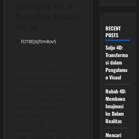
Menyingkap Arti di
Balik Angka Keluaran
Hari Ini
RECENT
POSTS
fOT8EJXjf0m8ov5
Salju 4D:
October 7, 2025
Transforma
4 minutes read
si dalam
Pengalama
Dalam dunia perjudian,
n Visual
togel menjadi salah satu
permainan yang paling
Rubah 4D:
menarik dan penuh misteri.
Membawa
Setiap harinya, jutaan
Imajinasi
orang di Indonesia
ke Dalam
menantikan angka keluaran
Realitas
dari berbagai pasaran,
seperti Togel Hongkong,
Mencari
Togel Singapore, dan Togel