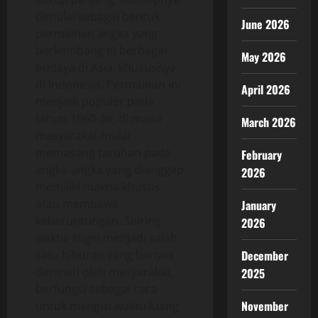
dimulai sebagai bentuk
June 2026
permainan angka yang
berkembang di berbagai
May 2026
budaya di Asia, khususnya
di Indonesia. Permainan ini
April 2026
menjadi populer pada
tahun 1960-an, di mana
March 2026
masyarakat mulai
memasang taruhan pada
February
angka-angka yang dianggap
2026
memiliki makna khusus
atau membawa
January
keberuntungan. Seiring
2026
waktu, togel menjadi salah
satu hiburan yang banyak
December
diminati oleh masyarakat,
2025
berfungsi sebagai cara
November
untuk mengisi waktu luang