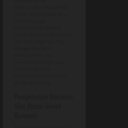
berbeda untuk
menemukan yang paling
efektif. Keberadaan akun
demo slot juga
memudahkan pemain
untuk mencoba permainan
lain dari Pragmatic Play,
mengembangkan
keterampilan, dan
meningkatkan peluang
menang di masa
mendatang tanpa risiko
kehilangan uang.
Pengalaman Bermain
Slot Demo Sweet
Bonanza
Saat mencoba slot demo