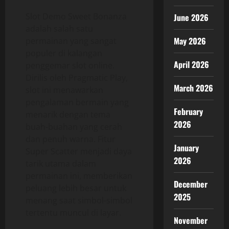
Slot Demo Sweet Bonanza
June 2026
adalah salah satu
May 2026
permainan yang sangat
populer di kalangan
April 2026
penggemar slot online.
Dirilis oleh Pragmatic Play,
March 2026
slot ini menawarkan
pengalaman bermain yang
February
menarik dengan tema
2026
buah-buahan yang cerah
dan penuh warna. Fitur
January
Super Scatter menjadi daya
2026
tarik utama dalam
permainan ini, memberikan
December
peluang lebih besar untuk
2025
menang saat simbol-simbol
tertentu muncul di layar.
November