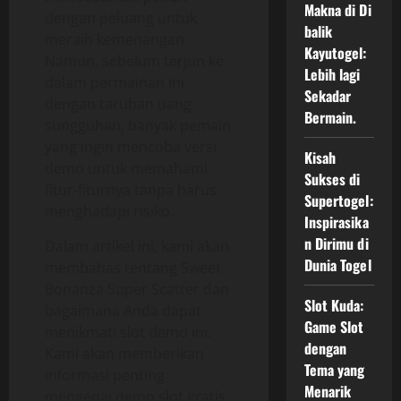
Makna di Di
dengan peluang untuk
balik
meraih kemenangan.
Kayutogel:
Namun, sebelum terjun ke
Lebih lagi
dalam permainan ini
Sekadar
dengan taruhan uang
Bermain.
sungguhan, banyak pemain
yang ingin mencoba versi
Kisah
demo untuk memahami
Sukses di
fitur-fiturnya tanpa harus
Supertogel:
menghadapi risiko.
Inspirasika
n Dirimu di
Dalam artikel ini, kami akan
Dunia Togel
membahas tentang Sweet
Bonanza Super Scatter dan
Slot Kuda:
bagaimana Anda dapat
Game Slot
menikmati slot demo ini.
dengan
Kami akan memberikan
Tema yang
informasi penting
Menarik
mengenai demo slot gratis