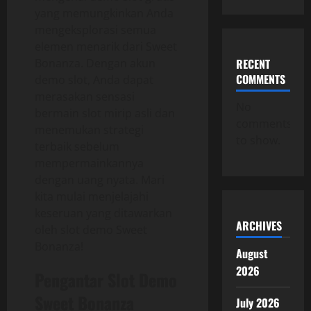
yang memungkinkan Anda
mengeksplorasi semua
elemen menarik dari Sweet
Bonanza. Dengan akun
RECENT
COMMENTS
demo slot, Anda dapat
merasakan sensasi
No
bermain slot mirip asli dan
comments
menemukan strategi
to show.
terbaik sebelum
mempermainkannya
dengan uang nyata. Mari
kita mulai menjelajahi
keseruan yang ditawarkan
ARCHIVES
oleh slot demo Sweet
Bonanza!
August
2026
Pengantar Slot Demo
Sweet Bonanza
July 2026