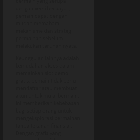
bermain yang serupa
dengan versi berbayar,
pemain dapat dengan
mudah memahami
mekanisme dan strategi
permainan sebelum
melakukan taruhan nyata.
Keunggulan lainnya adalah
kemudahan akses dalam
memainkan slot demo
gratis. pemain tidak perlu
mendaftar atau membuat
akun untuk mulai bermain.
Ini memberikan kebebasan
bagi setiap orang untuk
mengeksplorasi permainan
tanpa tekanan finansial.
Dengan grafis yang