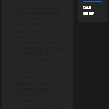
Seiring berjalannya waktu,
GAME
togel tidak hanya dianggap
ONLINE
sebagai permainan nasib,
tetapi juga sebagai
fenomena sosial. Banyak
pencari angka-angka
keberuntungan merujuk
data hk, data sgp, dan data
sdy untuk mencari pola
yang dapat meningkatkan
peluang mereka.
Ketersediaan informasi
seperti live draw dan
pengeluaran menjadi
faktor penting dalam
menarik pemain,
menjadikan togel sebagai
salah satu permainan yang