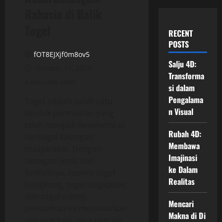
Rahasia di Balik
Togel
RECENT
POSTS
fOT8EJXjf0m8ov5
Salju 4D:
October 11, 2025
Transforma
4 minutes read
si dalam
Pengalama
Togel adalah salah satu
n Visual
bentuk permainan yang
telah menjadi fenomena di
Rubah 4D:
berbagai kalangan
Membawa
masyarakat. Dengan
Imajinasi
beragam jenis dan
ke Dalam
formatnya, seperti togel
Realitas
hongkong, togel singapore,
dan togel sidney,
Mencari
permainan ini menawarkan
Makna di Di
peluang bagi para pemain