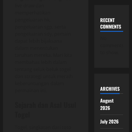
live draw dan
memperhatikan
pengeluaran hk,
RECENT
COMMENTS
pengeluaran sgp, serta
pengeluaran sdy, pemain
No
dapat lebih bijaksana
comments
dalam menentukan
to show.
taruhan mereka. Mari kita
membahas lebih dalam
tentang seluk-beluk togel
dan strategi untuk meraih
keberuntungan dalam
ARCHIVES
permainan ini.
August
Sejarah dan Asal Usul
2026
Togel
July 2026
Togel, singkatan dari toto