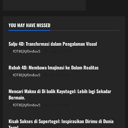
YOU MAY HAVE MISSED
GAME ONLINE
Salju 4D: Transformasi dalam Pengalaman Visual
fOT8EJXjf0m8ov5
August 1, 2026
GAME ONLINE
Rubah 4D: Membawa Imajinasi ke Dalam Realitas
fOT8EJXjf0m8ov5
July 26, 2026
GAME ONLINE
Mencari Makna di Di balik Kayutogel: Lebih lagi Sekadar
Bermain.
fOT8EJXjf0m8ov5
July 21, 2026
GAME ONLINE
Kisah Sukses di Supertogel: Inspirasikan Dirimu di Dunia
Togel