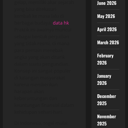
gelap, memiliki akar sejarah
June 2026
yang bisa ditelusuri
May 2026
kembali ke masa lalu di
berbagai budaya.
data hk
April 2026
Praktik ini awalnya muncul
sebagai bentuk perjudian
March 2026
yang tidak resmi, di mana
para pemain menebak
February
angka yang akan ditarik
2026
dalam suatu pengundian.
Konsep ini sangat populer
January
di kalangan masyarakat
2026
karena memberikan
harapan akan
December
keberuntungan dan
2025
keuntungan finansial dalam
kehidupan sehari-hari.
November
Di Indonesia, togel mulai
2025