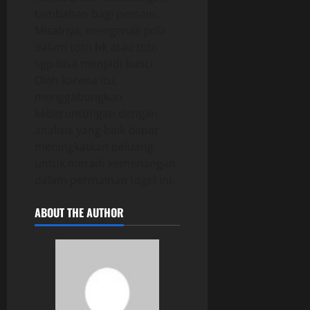
tambahan bagi pemain.
Misalnya, mengenali pola
dalam toto hk atau toto
sgp bisa menjadi kunci.
Oleh karena itu,
menggabungkan
keberuntungan dengan
analisis yang baik dapat
meningkatkan peluang
untuk meraih kemenangan
dalam permainan togel ini.
ABOUT THE AUTHOR