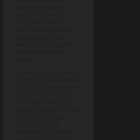
pemain dapat melihat
angka mana yang lebih
sering keluar dalam
periode waktu tertentu,
memberikan mereka
wawasan berharga dalam
memilih angka untuk
taruhan.
Selain itu, live draw hk, live
draw sgp, dan live draw sdy
memberikan transparansi
yang sangat dibutuhkan
dalam permainan togel.
Menonton secara langsung
hasil keluaran jangan
hanya menambah
kepercayaan diri pemain
tetapi juga membantu