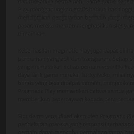
dan mekanika permainan. Game-game sepert
Play menggabungkan grafis berkualitas tinggi
menciptakan pengalaman bermain yang imers
pasar, mereka mampu menghasilkan slot yang
dimainkan.
Keberhasilan Pragmatic Play juga dapat dil
permainan yang adil dan transparan. Setiap sl
yang memastikan setiap pemain memiliki ke
daya tarik game mereka. Lucky Neko, misalny
bonus yang bisa didapat pemain, menjadikanny
Pragmatic Play memastikan bahwa semua gam
memberikan kepercayaan kepada para pemai
Slot demo yang disediakan oleh Pragmatic P
pendekatan mereka yang responsif terhadap
pemain dapat mencoba permainan tanpa har