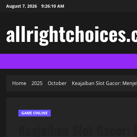
Skip
August 7, 2026
9:26:11 AM
to
content
allrightchoices
Home
2025
October
Keajaiban Slot Gacor: Menje
GAME ONLINE
Keajaiban Slot Gacor: 