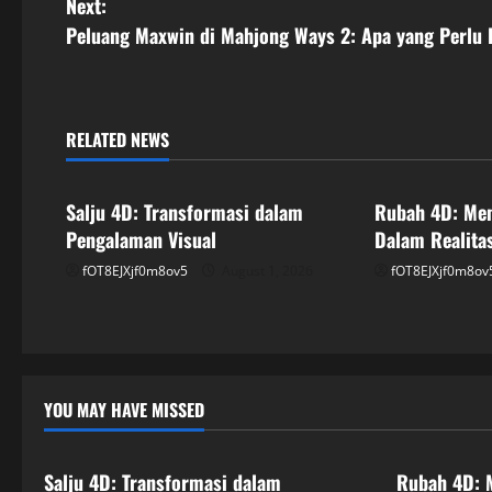
Next:
s
Peluang Maxwin di Mahjong Ways 2: Apa yang Perlu 
t
n
RELATED NEWS
GAME ONLINE
GAME ONLIN
a
Salju 4D: Transformasi dalam
Rubah 4D: Mem
v
Pengalaman Visual
Dalam Realita
i
fOT8EJXjf0m8ov5
August 1, 2026
fOT8EJXjf0m8ov
g
a
t
YOU MAY HAVE MISSED
GAME ONLINE
GAME ON
i
Salju 4D: Transformasi dalam
Rubah 4D: 