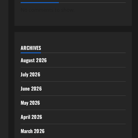
No comments to show.
ARCHIVES
August 2026
July 2026
June 2026
May 2026
April 2026
March 2026