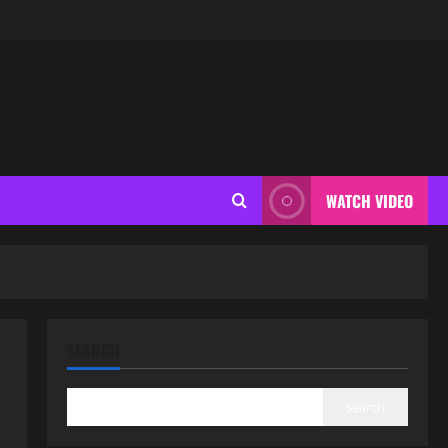
WATCH VIDEO
SEARCH
Search