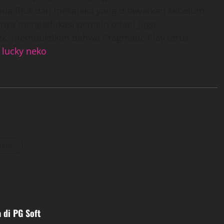
a fitur dan mekanika yang ditawarkan sebelum
hanya mengedukasi pemain tetapi juga
ek, membuktikan bahwa Pragmatic Play terus
 lucky neko
osts
 di PG Soft