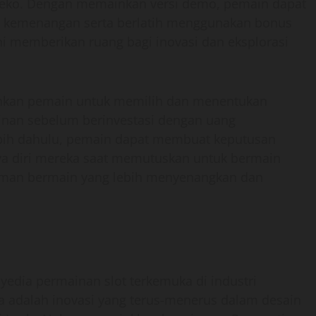
 Neko. Dengan memainkan versi demo, pemain dapat
n kemenangan serta berlatih menggunakan bonus
ni memberikan ruang bagi inovasi dan eksplorasi
inkan pemain untuk memilih dan menentukan
nan sebelum berinvestasi dengan uang
ebih dahulu, pemain dapat membuat keputusan
aya diri mereka saat memutuskan untuk bermain
laman bermain yang lebih menyenangkan dan
nyedia permainan slot terkemuka di industri
a adalah inovasi yang terus-menerus dalam desain