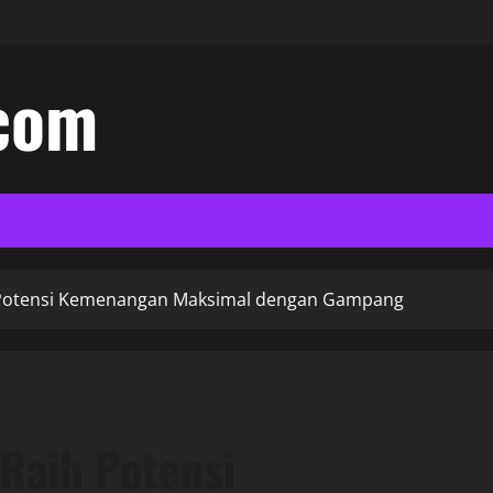
.com
h Potensi Kemenangan Maksimal dengan Gampang
Raih Potensi