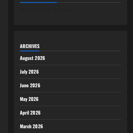
No comments to show.
ARCHIVES
August 2026
July 2026
June 2026
May 2026
April 2026
March 2026