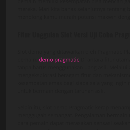
pemain memiliki kesempatan bisa mencari ga
mereka. Mari kita bahas selanjutnya tentan
menolong kamu meraih potensi maxwin den
Fitur Unggulan Slot Versi Uji Coba Prag
Slot demo yang ditawarkan oleh Pragmatic Pl
pemain.
demo pragmatic
Di antara fitur ut
tanpa harus menggunakan uang asli. Melalui 
mengeksplorasi beragam fitur dan mekanisme
kesempatan emas bagi siapa saja yang ingin
untuk bermain dengan taruhan asli.
Selain itu, slot demo Pragmatic kerap menam
menggugah semangat. Pengalaman bermain me
para pemain dapat merasakan sensasi seakan