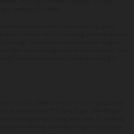
inan, mulai dari slot klasik sampai slot-slot
engan preferensi mereka.
danya kesempatan untuk menemukan slot gacor.
s dalam mencari tahu mana yang memiliki potensi
 pola dan fitur bonus selama bermain di akun
lebih tepat saat bermain di versi uang asli. Slot
efektif untuk memperbesar peluang menang di
rmainan slot adalah mencari alat slot yang benar.
urn ke pemain atau RTP yang tinggi. Slot dengan
kan peluang berhasil yang lebih baik. Di samping
beberapa slot memiliki kemampuan bonus yang bisa