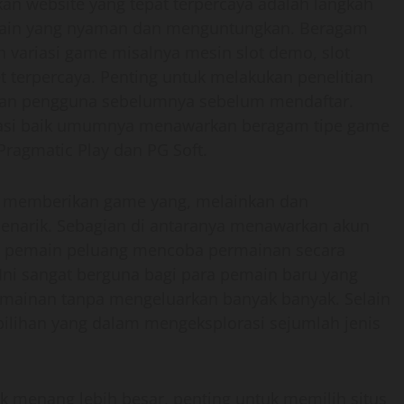
an website yang tepat terpercaya adalah langkah
main yang nyaman dan menguntungkan. Beragam
variasi game misalnya mesin slot demo, slot
net terpercaya. Penting untuk melakukan penelitian
lasan pengguna sebelumnya sebelum mendaftar.
utasi baik umumnya menawarkan beragam tipe game
Pragmatic Play dan PG Soft.
ya memberikan game yang, melainkan dan
enarik. Sebagian di antaranya menawarkan akun
i pemain peluang mencoba permainan secara
ni sangat berguna bagi para pemain baru yang
ainan tanpa mengeluarkan banyak banyak. Selain
pilihan yang dalam mengeksplorasi sejumlah jenis
 menang lebih besar, penting untuk memilih situs