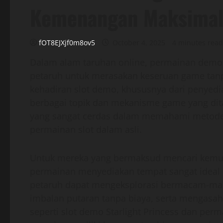
Kemenangan Maksimal
fOT8EJXjf0m8ov5
October 4, 2025
4 minutes read
Dalam alam taruhan online, permainan demo te
petaruh untuk merasakan keseruan game tan
kehadiran slot demo, khususnya dari penyedia 
berbagai topik dan mekanisme game yang dit
yang sangat cerdas dalam memahami metode
permainan slot dalam asli.
Untuk mereka yang bermaksud mencari kem
permainan menyediakan tempat sangat ideal u
petaruh dapat mengeksplorasi bermacam-maca
imbalan putaran tanpa biaya, serta mengasah
seperti slot demo Starlight Princess dan pe