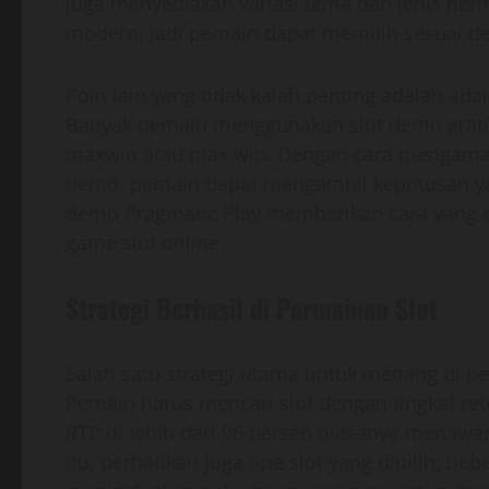
juga menyediakan variasi tema dan jenis perma
modern, jadi pemain dapat memilih sesuai d
Poin lain yang tidak kalah penting adalah a
Banyak pemain menggunakan slot demo grati
maxwin atau max win. Dengan cara mengamati
demo, pemain dapat mengambil keputusan yang 
demo Pragmatic Play memberikan cara yang 
game slot online.
Strategi Berhasil di Permainan Slot
Salah satu strategi utama untuk menang di pe
Pemain harus mencari slot dengan tingkat ret
RTP di lebih dari 96 persen biasanya menawar
itu, perhatikan juga tipe slot yang dipilih; 