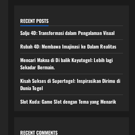
RECENT POSTS
Salju 4D: Transformasi dalam Pengalaman Visual
Rubah 4D: Membawa Imajinasi ke Dalam Realitas
Mencari Makna di Di balik Kayutogel: Lebih lagi
Sekadar Bermain.
Kisah Sukses di Supertogel: Inspirasikan Dirimu di
Dunia Togel
Slot Kuda: Game Slot dengan Tema yang Menarik
RECENT COMMENTS