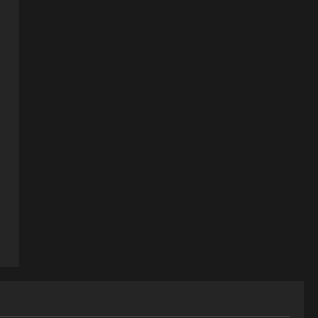
GAME ONLINE