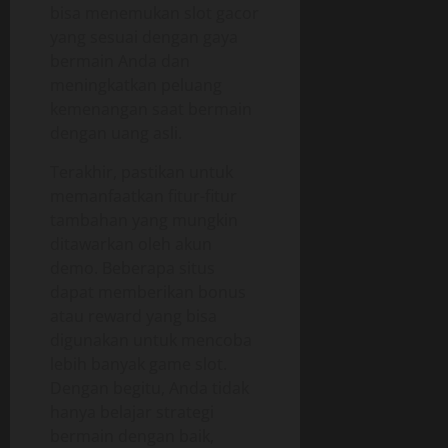
bisa menemukan slot gacor
yang sesuai dengan gaya
bermain Anda dan
meningkatkan peluang
kemenangan saat bermain
dengan uang asli.
Terakhir, pastikan untuk
memanfaatkan fitur-fitur
tambahan yang mungkin
ditawarkan oleh akun
demo. Beberapa situs
dapat memberikan bonus
atau reward yang bisa
digunakan untuk mencoba
lebih banyak game slot.
Dengan begitu, Anda tidak
hanya belajar strategi
bermain dengan baik,