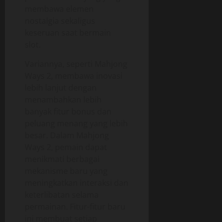
membawa elemen
nostalgia sekaligus
keseruan saat bermain
slot.
Variannya, seperti Mahjong
Ways 2, membawa inovasi
lebih lanjut dengan
menambahkan lebih
banyak fitur bonus dan
peluang menang yang lebih
besar. Dalam Mahjong
Ways 2, pemain dapat
menikmati berbagai
mekanisme baru yang
meningkatkan interaksi dan
keterlibatan selama
permainan. Fitur-fitur baru
ini membuat setiap