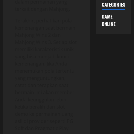
dalam permainan yang
CATEGORIES
terkait dengan Mahjong.
GAME
Terakhir, perhatikan pola
ONLINE
kemenangan saat bermain
Mahjong Wins 2 dan
Mahjong Wins 3. Setiap slot
memiliki karakteristik unik
yang bisa menjadi kunci
kemenangan. Jika Anda
menemukan pola tertentu
yang menguntungkan,
catat dan terapkan saat
bermain. Ini akan memberi
Anda keunggulan lebih
ketika beralih dari slot
demo ke permainan uang
asli di provider seperti PG
Soft dan Pragmatic Play.