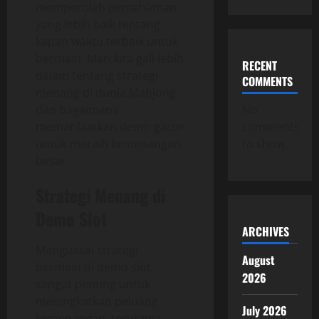
memperoleh pemahaman
yang lebih baik tentang
kapan waktu terbaik untuk
bermain. Mari kita gali lebih
RECENT
dalam tentang strategi
COMMENTS
menang di dunia Mahjong
dan bagaimana
No
memanfaatkan demo gacor
comments
untuk meraih kemenangan
to show.
besar.
Strategi Menang di
Demo Slot
ARCHIVES
Menguasai strategi
August
bermain di demo slot
2026
sangat penting untuk
meningkatkan peluang
July 2026
kemenangan, terutama