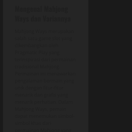
Mengenal Mahjong
Ways dan Variannya
Mahjong Ways merupakan
salah satu game slot yang
dikembangkan oleh
Pragmatic Play yang
terinspirasi dari permainan
tradisional Mahjong.
Permainan ini menawarkan
pengalaman bermain yang
unik dengan fitur-fitur
menarik dan grafis yang
menarik perhatian. Dalam
Mahjong Ways, pemain
dapat menemukan simbol-
simbol khas dari
permainan Mahjong yang