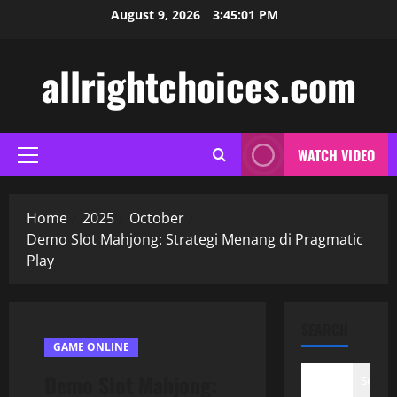
Skip
August 9, 2026
3:45:02 PM
to
content
allrightchoices.com
WATCH VIDEO
Primary
Menu
Home
2025
October
Demo Slot Mahjong: Strategi Menang di Pragmatic
Play
SEARCH
GAME ONLINE
Demo Slot Mahjong:
Search