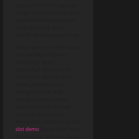
putaran tidak terduga dan
sangat mengasyikkan, serta
memberikan kesempatan
yang lebih baik untuk
meraih kemenangan besar.
Kedua game ini tidak hanya
menawarkan hiburan
tetapi juga dapat
dimainkan dalam mode
demo slot. Melalui akun
demo, pemain dapat
mengenal lebih jauh
mengenai mekanisme
permainan dan strategi
menang tanpa harus
mempertaruhkan uang asli.
slot demo
Dengan bermain
demo gacor, pemain dapat