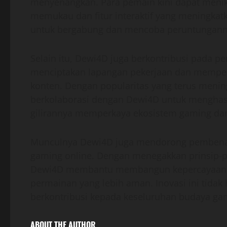
menyenangkan. Para pemain kini dapat menik
memukau dan fitur interaktif yang meningkat
untuk bergabung dan mencoba peruntungann
Selain itu, Dewi4D juga berkontribusi pada 
menciptakan lapangan pekerjaan dan memper
konten. Dengan popularitas yang terus meni
berkolaborasi dengan Dewi4D untuk menghasi
gilirannya memperkaya ekosistem gaming dan 
Munculnya Dewi4D juga mendorong pembenahan
gaming online. Dengan menegakkan prinsip-pr
Dewi4D membantu membangun kepercayaan di
permainan yang lebih aman. Inovasi ini tidak
berkontribusi kepada keseluruhan budaya gami
ABOUT THE AUTHOR