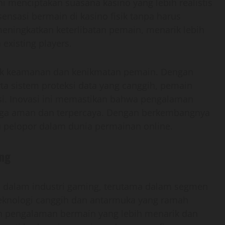
ni menciptakan suasana kasino yang lebih realistis
sasi bermain di kasino fisik tanpa harus
 meningkatkan keterlibatan pemain, menarik lebih
xisting players.
pek keamanan dan kenikmatan pemain. Dengan
a sistem proteksi data yang canggih, pemain
si. Inovasi ini memastikan bahwa pengalaman
juga aman dan terpercaya. Dengan berkembangnya
atu pelopor dalam dunia permainan online.
ng
 dalam industri gaming, terutama dalam segmen
eknologi canggih dan antarmuka yang ramah
n pengalaman bermain yang lebih menarik dan