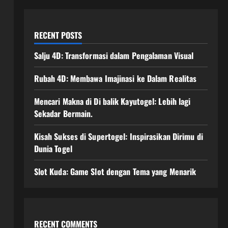
RECENT POSTS
Salju 4D: Transformasi dalam Pengalaman Visual
Rubah 4D: Membawa Imajinasi ke Dalam Realitas
Mencari Makna di Di balik Kayutogel: Lebih lagi
Sekadar Bermain.
Kisah Sukses di Supertogel: Inspirasikan Dirimu di
Dunia Togel
Slot Kuda: Game Slot dengan Tema yang Menarik
RECENT COMMENTS