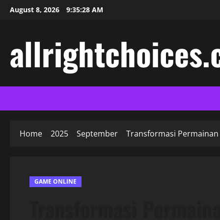
Skip
August 8, 2026
9:35:28 AM
to
content
allrightchoices
Home
2025
September
Transformasi Permainan O
GAME ONLINE
Transformasi Permaina