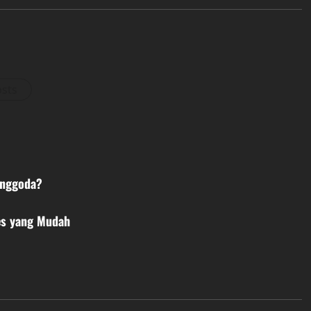
osts
enggoda?
es yang Mudah
E
GAME ONLINE