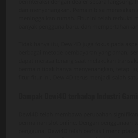
berinteraksi dengan dealer secara langsung. I
dan menyenangkan. Pemain bisa merasakan sen
meninggalkan rumah. Fitur ini telah terbukti
banyak pengguna baru, dan mempertahankan e
Tidak hanya itu, Dewi4D juga fokus pada as
berbagai metode pembayaran yang aman, sert
dapat merasa tenang saat melakukan transak
bermain tidak hanya menyenangkan, tetapi 
fitur-fitur ini, Dewi4D terus menjadi salah s
Dampak Dewi4D terhadap Industri Gami
Dewi4D telah membawa perubahan signifikan
permainan slot online. Dengan penggunaan t
pengguna, Dewi4D telah berhasil menciptaka