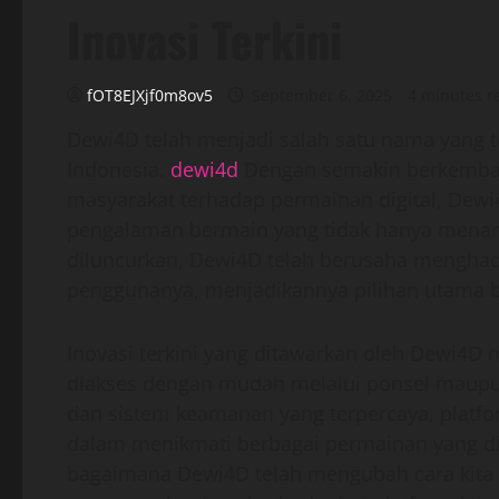
Inovasi Terkini
fOT8EJXjf0m8ov5
September 6, 2025
4 minutes r
Dewi4D telah menjadi salah satu nama yang t
Indonesia.
dewi4d
Dengan semakin berkemban
masyarakat terhadap permainan digital, Dew
pengalaman bermain yang tidak hanya menarik,
diluncurkan, Dewi4D telah berusaha menghad
penggunanya, menjadikannya pilihan utama 
Inovasi terkini yang ditawarkan oleh Dewi4D
diakses dengan mudah melalui ponsel maupun
dan sistem keamanan yang terpercaya, platf
dalam menikmati berbagai permainan yang dise
bagaimana Dewi4D telah mengubah cara kita 