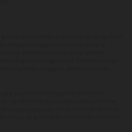
nya.
g telah mendapatkan popularitas yang signifikan
sia. Dengan berbagai jenis permainan yang
nan kasino, Dewi4D berusaha menghadirkan
bur bagi para penggunanya. Platform ini juga
y, memungkinkan pengguna untuk menjelajahi
si yang terus berkembang untuk memenuhi
sering kali melakukan update pada sistem dan
da sesuatu yang baru untuk dinikmati. Selain itu,
n bonus yang menarik, memberikan nilai lebih