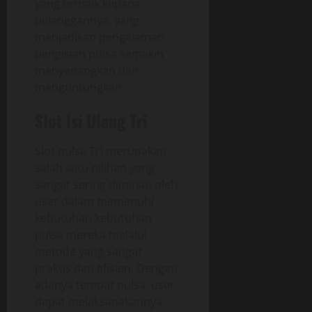
yang terbaik kepada
pelanggannya, yang
menjadikan pengalaman
pengisian pulsa semakin
menyenangkan dan
menguntungkan.
Slot Isi Ulang Tri
Slot pulsa Tri merupakan
salah satu pilihan yang
sangat sering diminati oleh
user dalam memenuhi
kebutuhan kebutuhan
pulsa mereka melalui
metode yang sangat
praktis dan efisien. Dengan
adanya tempat pulsa, user
dapat melaksanakannya