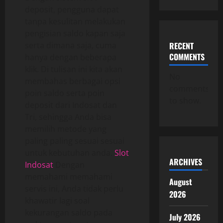
deposit, pengguna dapat
tanpa kesulitan melakukan
pengisian saldo kapan saja
serta dimana saja, cuma
RECENT
COMMENTS
hanya dengan beberapa
klik. Di tulisan ini kita akan
No
membahas berbagai opsi
comments
poin saldo serta poin
to show.
deposit dari Indosat dan
Tri, sehingga Anda bisa
memilih metode yang
paling paling sesuai sesuai
untuk kebutuhan anda.
Slot
ARCHIVES
Indosat
Dengan
memahami memahami
August
servis ini, Anda tidak perlu
2026
khawatir lagi soal
kekurangan saldo pada
July 2026