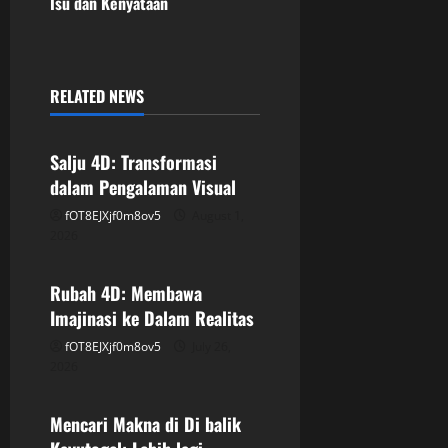
Isu dan Kenyataan
t
n
a
RELATED NEWS
GAME ONLINE
v
Salju 4D: Transformasi
i
dalam Pengalaman Visual
g
fOT8EJXjf0m8ov5
August 1,
2026
GAME ONLINE
a
Rubah 4D: Membawa
t
Imajinasi ke Dalam Realitas
i
fOT8EJXjf0m8ov5
July 26,
2026
GAME ONLINE
o
Mencari Makna di Di balik
n