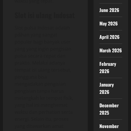
waktu yang tepat.
June 2026
Slot isi ulang Indosat
May 2026
Slot pulsa Indosat adalah
pilihan yang sangat
April 2026
populer bagi banyak user
yang yang ingin pengisian
March 2026
pulsa secara cepat dan
praktis. Melalui adanya
February
tempat isi ulang tersebut,
2026
pengguna bisa
mengadakan pengisian
January
pengisian tanpa harus
2026
melangkah ke tempat fisik,
yang hal ini menghemat
December
waktu dan perhatian serta
2025
energi. Selain itu, proses
November
yang ditawarkan amat