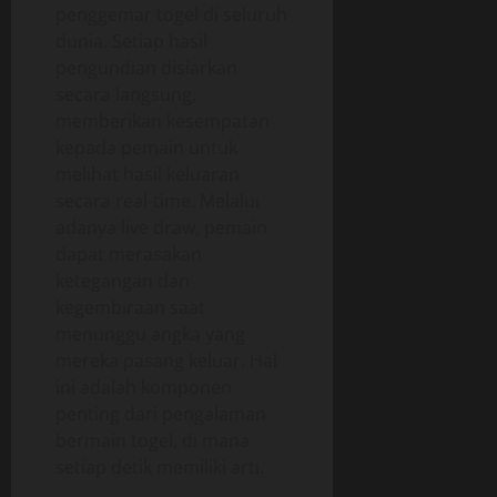
penggemar togel di seluruh
dunia. Setiap hasil
pengundian disiarkan
secara langsung,
memberikan kesempatan
kepada pemain untuk
melihat hasil keluaran
secara real-time. Melalui
adanya live draw, pemain
dapat merasakan
ketegangan dan
kegembiraan saat
menunggu angka yang
mereka pasang keluar. Hal
ini adalah komponen
penting dari pengalaman
bermain togel, di mana
setiap detik memiliki arti.