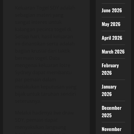
Keluaran Togel SDY adalah
June 2026
sebagian materi yang
sangat interes untuk
May 2026
kalangan pecinta togel di.
Setiap hari, hasil keluaran
April 2026
ini dinantikan serta adalah
bagian krusial dari taktik
March 2026
bermain togel. Data
February
mengenai keluaran lotre
Sydney dapat membantu
2026
par pemain dalam
January
melakukan keputusan yang
2026
bijak untuk taruhan sendiri
seterusnya.
December
Melalui hadirnya live draw
2025
SDY, pemain dapat
menyaksikan langsung
November