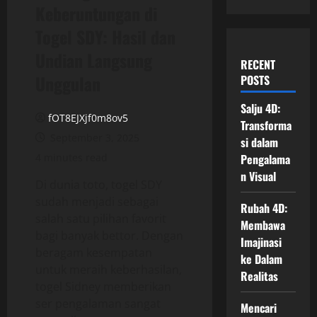
Keberuntungan di
Togel SDY: Hasil dan
Undian Langsung
RECENT
Unggulan
POSTS
Salju 4D:
fOT8EJXjf0m8ov5
Transforma
September 3, 2025
si dalam
4 minutes read
Pengalama
n Visual
Di dunia toto, togel SDY
sudah menjadi sebagai
Rubah 4D:
salah satu pilihan favorit
Membawa
bagi banyak bettor. Dengan
Imajinasi
beragam kesempatan
ke Dalam
untuk meraih keberhasilan,
Realitas
togel Sidney memberikan
ser pengalaman sangat
Mencari