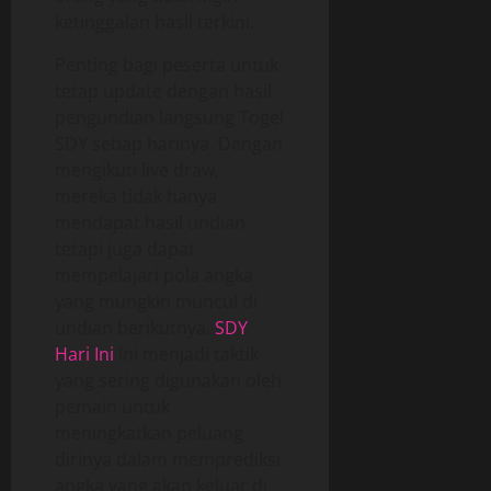
ketinggalan hasil terkini.
Penting bagi peserta untuk
tetap update dengan hasil
pengundian langsung Togel
SDY setiap harinya. Dengan
mengikuti live draw,
mereka tidak hanya
mendapat hasil undian
tetapi juga dapat
mempelajari pola angka
yang mungkin muncul di
undian berikutnya.
SDY
Hari Ini
Ini menjadi taktik
yang sering digunakan oleh
pemain untuk
meningkatkan peluang
dirinya dalam memprediksi
angka yang akan keluar di