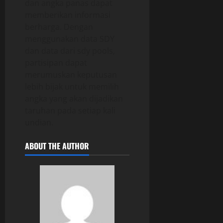
dan angka panas dapat
memberikan informasi
berharga. Dengan
menggunakan data SDY
dan data dari sdy pools,
partisipan dapat
merumuskan keputusan
lebih bijak untuk memilih
angka yang akan dijadikan
taruhan pada setiap kali
undian.
ABOUT THE AUTHOR