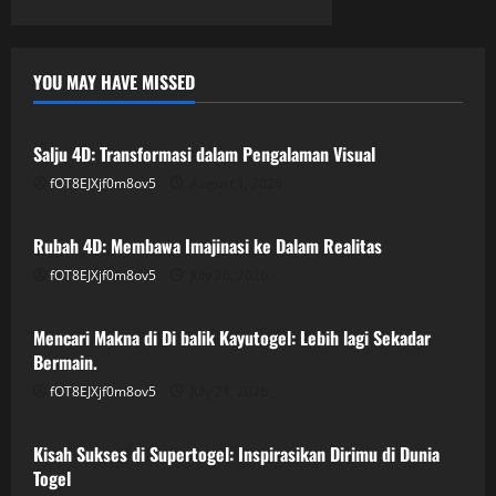
YOU MAY HAVE MISSED
GAME ONLINE
Salju 4D: Transformasi dalam Pengalaman Visual
fOT8EJXjf0m8ov5
August 1, 2026
GAME ONLINE
Rubah 4D: Membawa Imajinasi ke Dalam Realitas
fOT8EJXjf0m8ov5
July 26, 2026
GAME ONLINE
Mencari Makna di Di balik Kayutogel: Lebih lagi Sekadar
Bermain.
fOT8EJXjf0m8ov5
July 21, 2026
GAME ONLINE
Kisah Sukses di Supertogel: Inspirasikan Dirimu di Dunia
Togel