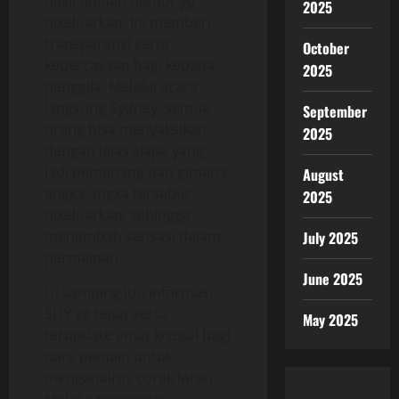
hasil undian nomor yg
2025
dikeluarkan. Ini memberi
transparansi serta
October
kepercayaan bagi kepada
2025
penggila. Melalui acara
langsung Sydney, semua
September
orang bisa menyaksikan
2025
dengan jelas siapa yang
jadi pemenang dan gimana
August
angka-angka tersebut
2025
dikeluarkan, sehingga
menambah sensasi dalam
July 2025
permainan.
June 2025
Di samping itu, informasi
SDY yg tepat serta
May 2025
terupdate amat krusial bagi
para pemain untuk
menganalisis corak loteri.