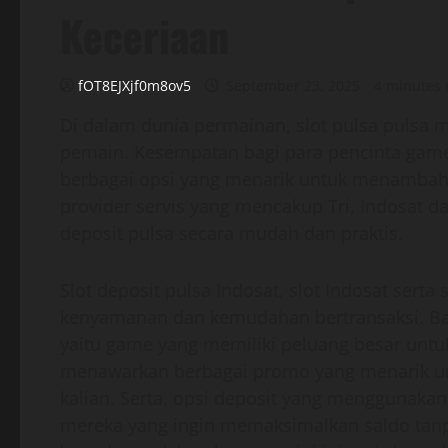
Keceriaan
fOT8EJXjf0m8ov5
September 23, 2025
4 minutes 
Di dalam dunia permainan, slot pulsa pulsa m
pemain. Kesempatan bagi para pencinta game
berbagai opsi yang menarik untuk menambah 
provider servis yang mencakup Tri, Indosat 
deposit pulsa secara mudah dan praktis.
Slot deposit pulsa Indosat, slot Indosat ser
kenyamanan dan kemudahan bertransaksi. Ba
yaitu game yang memiliki peluang besar untuk
menawarkan berbagai promo yang menarik u
kalian. Serta, opsi deposit yang menggunaka
mereka yang ingin memaksimalkan saldo tan