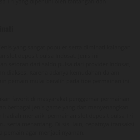
lsa Tri yang dipenuhi oleh tantangan dan
inati
jenis yang sangat populer serta diminati kalangan
slot deposit pulsa Indosat. Jenis ini
setoran dari saldo pulsa dari provider Indosat,
man diakses. Karena adanya kemudahan dalam
n pemain mulai beralih pada tipe permainan ini.
upakan favorit di masyarakat penggemar permainan
an berbagai jenis game yang dan menyenangkan
 hadiah menarik, permainan slot deposit pulsa Tri
 serta menantang. Di sisi lain, cepatnya transaksi
a pemain agar menjadi nyaman.