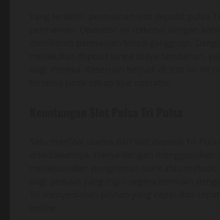
Yang terakhir, permainan slot deposit pulsa T
permainan. Operator ini terkenal dengan kon
menikmati permainan tanpa gangguan. Dengan
melakukan deposit tanpa biaya tambahan, y
bagi mereka. Keseruan berjudi di slot ini ini 
tersedia pada setiap tipe operator.
Keuntungan Slot Pulsa Tri Pulsa
Satu manfaat utama dari slot deposit Tri Pulsa
disediakannya. Hanya dengan menggunakan sa
melaksanakan pengiriman bank atau metode t
bagi pemain yang ingin segera bermain denga
Tri menyediakan pilihan yang cepat dan cepa
online.