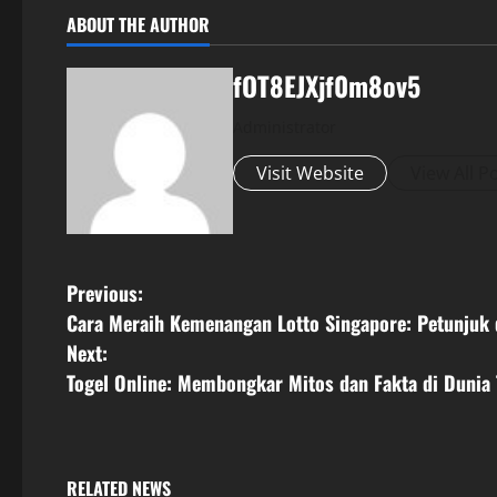
ABOUT THE AUTHOR
fOT8EJXjf0m8ov5
Administrator
Visit Website
View All P
P
Previous:
Cara Meraih Kemenangan Lotto Singapore: Petunjuk d
o
Next:
s
Togel Online: Membongkar Mitos dan Fakta di Dunia 
t
n
RELATED NEWS