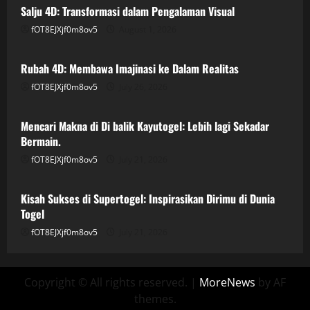
Salju 4D: Transformasi dalam Pengalaman Visual
fOT8EJXjf0m8ov5
August 1, 2026
GAME ONLINE
Rubah 4D: Membawa Imajinasi ke Dalam Realitas
fOT8EJXjf0m8ov5
July 26, 2026
GAME ONLINE
Mencari Makna di Di balik Kayutogel: Lebih lagi Sekadar
Bermain.
fOT8EJXjf0m8ov5
July 21, 2026
GAME ONLINE
Kisah Sukses di Supertogel: Inspirasikan Dirimu di Dunia
Togel
fOT8EJXjf0m8ov5
July 21, 2026
Copyright © All rights reserved.
|
MoreNews
by AF
themes.