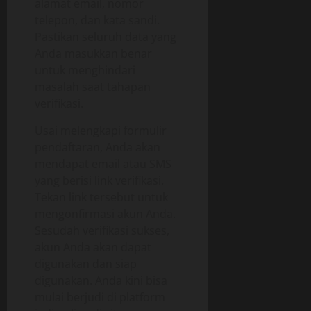
alamat email, nomor
telepon, dan kata sandi.
Pastikan seluruh data yang
Anda masukkan benar
untuk menghindari
masalah saat tahapan
verifikasi.
Usai melengkapi formulir
pendaftaran, Anda akan
mendapat email atau SMS
yang berisi link verifikasi.
Tekan link tersebut untuk
mengonfirmasi akun Anda.
Sesudah verifikasi sukses,
akun Anda akan dapat
digunakan dan siap
digunakan. Anda kini bisa
mulai berjudi di platform