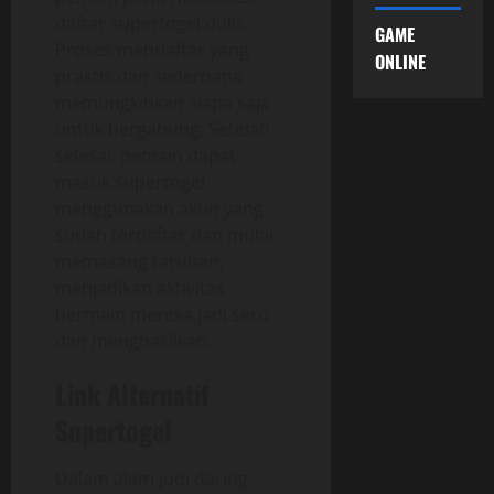
daftar supertogel dulu.
GAME
Proses mendaftar yang
ONLINE
praktis dan sederhana
memungkinkan siapa saja
untuk bergabung. Setelah
selesai, pemain dapat
masuk supertogel
menggunakan akun yang
sudah terdaftar dan mulai
memasang taruhan,
menjadikan aktivitas
bermain mereka jadi seru
dan menghasilkan.
Link Alternatif
Supertogel
Dalam alam judi daring,