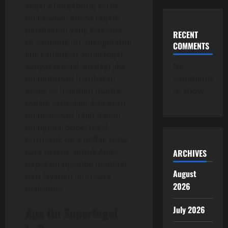
segera bergabung serta
merasakan aneka ragam
permainan yang tersedia.
RECENT
Di samping itu, mengetahui
COMMENTS
link cadangan Supertogel
sangat krusial, apalagi jika
No
menemukan hambatan
comments
akses ke halaman utama.
to show.
Dalam artikel ini, kita akan
menjelaskan lebih dalam
mengenai Supertogel,
termasuk cara daftar serta
cara masuk, untuk Anda
ARCHIVES
dapat mengambil manfaat
August
dari layanan ini secara
2026
maksimal.
Apa Itu Supertogel
July 2026