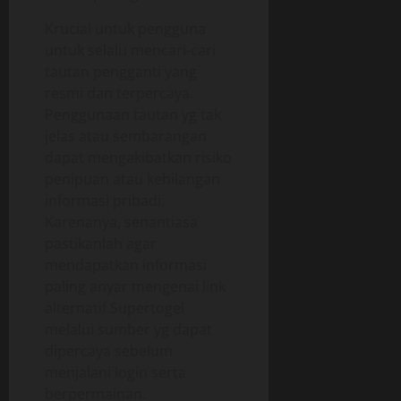
Krucial untuk pengguna
untuk selalu mencari-cari
tautan pengganti yang
resmi dan terpercaya.
Penggunaan tautan yg tak
jelas atau sembarangan
dapat mengakibatkan risiko
penipuan atau kehilangan
informasi pribadi.
Karenanya, senantiasa
pastikanlah agar
mendapatkan informasi
paling anyar mengenai link
alternatif Supertogel
melalui sumber yg dapat
dipercaya sebelum
menjalani login serta
berpermainan.