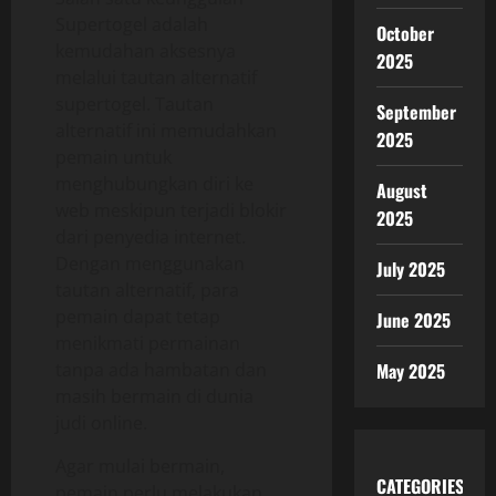
Supertogel adalah
October
kemudahan aksesnya
2025
melalui tautan alternatif
supertogel. Tautan
September
alternatif ini memudahkan
2025
pemain untuk
menghubungkan diri ke
August
web meskipun terjadi blokir
2025
dari penyedia internet.
Dengan menggunakan
July 2025
tautan alternatif, para
pemain dapat tetap
June 2025
menikmati permainan
tanpa ada hambatan dan
May 2025
masih bermain di dunia
judi online.
Agar mulai bermain,
CATEGORIES
pemain perlu melakukan