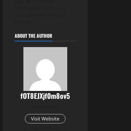
Jaga agar menjaga
kerahasiaan akun Anda
agar selalu terjaga saat
berjudi.
ABOUT THE AUTHOR
fOT8EJXjf0m8ov5
Administrator
Visit Website
View All Posts