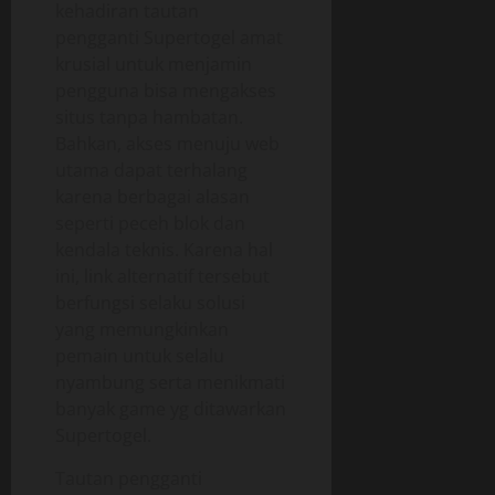
kehadiran tautan
pengganti Supertogel amat
krusial untuk menjamin
pengguna bisa mengakses
situs tanpa hambatan.
Bahkan, akses menuju web
utama dapat terhalang
karena berbagai alasan
seperti peceh blok dan
kendala teknis. Karena hal
ini, link alternatif tersebut
berfungsi selaku solusi
yang memungkinkan
pemain untuk selalu
nyambung serta menikmati
banyak game yg ditawarkan
Supertogel.
Tautan pengganti