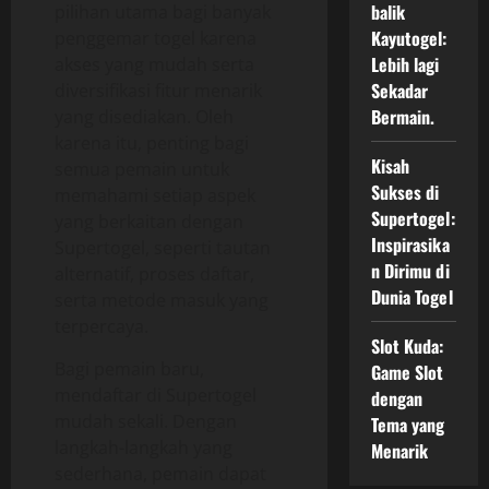
balik
pilihan utama bagi banyak
Kayutogel:
penggemar togel karena
Lebih lagi
akses yang mudah serta
Sekadar
diversifikasi fitur menarik
Bermain.
yang disediakan. Oleh
karena itu, penting bagi
Kisah
semua pemain untuk
Sukses di
memahami setiap aspek
Supertogel:
yang berkaitan dengan
Inspirasika
Supertogel, seperti tautan
n Dirimu di
alternatif, proses daftar,
Dunia Togel
serta metode masuk yang
terpercaya.
Slot Kuda:
Bagi pemain baru,
Game Slot
mendaftar di Supertogel
dengan
mudah sekali. Dengan
Tema yang
langkah-langkah yang
Menarik
sederhana, pemain dapat