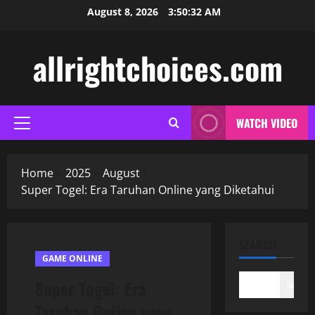
Skip
August 8, 2026
3:50:33 AM
to
content
allrightchoices.com
WATCH VIDEO
Primary
Menu
Home
2025
August
Super Togel: Era Taruhan Online yang Diketahui
SEARCH
GAME ONLINE
Super Togel: Era
Search
Taruhan Online yang