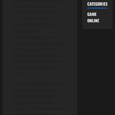
tidak selalu tersedia di situs
CATEGORIES
lokal. Ini menciptakan
kesempatan lebih untuk
GAME
para pemain untuk
ONLINE
menambah saldo akun
mereka dan
memperpanjang durasi
bermain. Slot yang mudah
menang juga terus daya
pikat yang unik, dalam hal
ini pemain dapat meraih
kemenangan yang lebih
sering.
Tak kalah penting, bahaya
keamanan dan keadilan
permainan juga lebih
terjaga pada banyak
platform slot internasional.
Banyak dari mereka