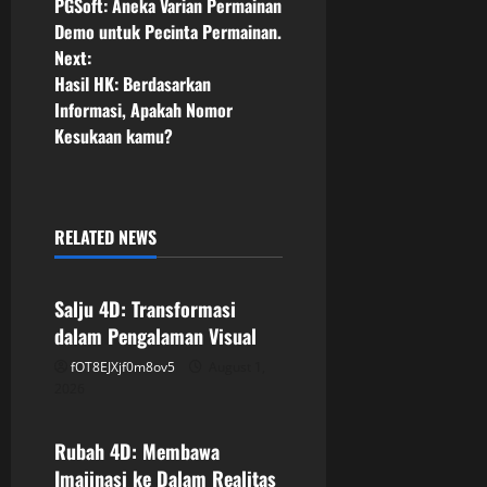
PGSoft: Aneka Varian Permainan
o
Demo untuk Pecinta Permainan.
Next:
s
Hasil HK: Berdasarkan
Informasi, Apakah Nomor
t
Kesukaan kamu?
n
a
RELATED NEWS
v
GAME ONLINE
i
Salju 4D: Transformasi
dalam Pengalaman Visual
g
fOT8EJXjf0m8ov5
August 1,
a
2026
GAME ONLINE
t
Rubah 4D: Membawa
Imajinasi ke Dalam Realitas