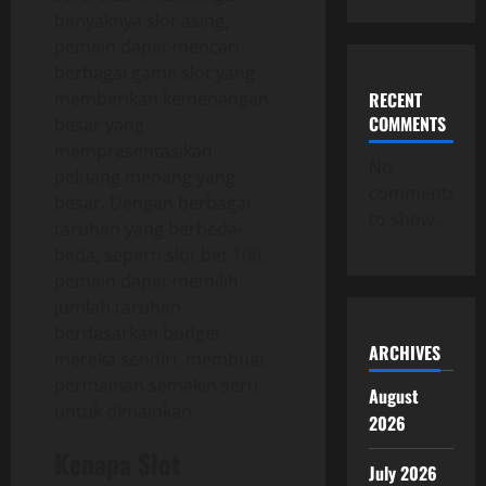
banyaknya slot asing,
pemain dapat mencari
berbagai game slot yang
memberikan kemenangan
RECENT
COMMENTS
besar yang
mempresentasikan
No
peluang menang yang
comments
besar. Dengan berbagai
to show.
taruhan yang berbeda-
beda, seperti slot bet 100,
pemain dapat memilih
jumlah taruhan
berdasarkan budget
ARCHIVES
mereka sendiri, membuat
permainan semakin seru
August
untuk dimainkan.
2026
Kenapa Slot
July 2026