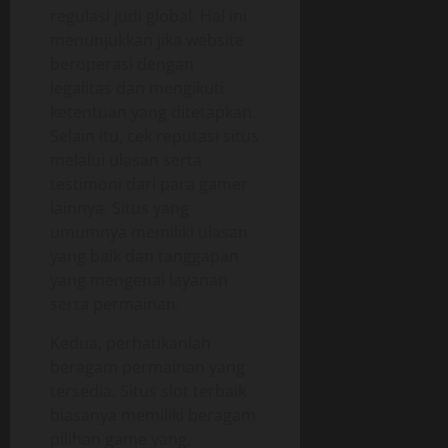
regulasi judi global. Hal ini
menunjukkan jika website
beroperasi dengan
legalitas dan mengikuti
ketentuan yang ditetapkan.
Selain itu, cek reputasi situs
melalui ulasan serta
testimoni dari para gamer
lainnya. Situs yang
umumnya memiliki ulasan
yang baik dan tanggapan
yang mengenai layanan
serta permainan.
Kedua, perhatikanlah
beragam permainan yang
tersedia. Situs slot terbaik
biasanya memiliki beragam
pilihan game yang,