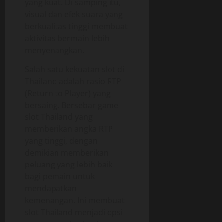
yang kuat. Di samping itu,
visual dan efek suara yang
berkualitas tinggi membuat
aktivitas bermain lebih
menyenangkan.
Salah satu kekuatan slot di
Thailand adalah rasio RTP
(Return to Player) yang
bersaing. Bersebar game
slot Thailand yang
memberikan angka RTP
yang tinggi, dengan
demikian memberikan
peluang yang lebih baik
bagi pemain untuk
mendapatkan
kemenangan. Ini membuat
slot Thailand menjadi opsi