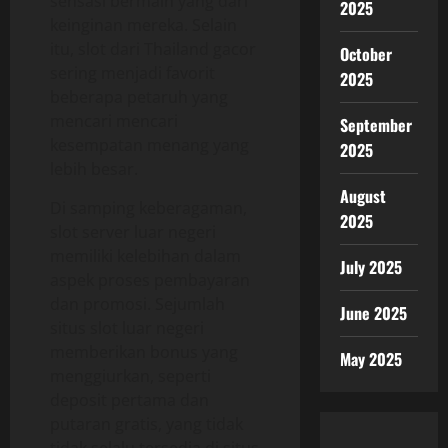
sensasi bermain yang dari
2025
keinginan mereka. Selain
itu, slot dari Thailand gacor
October
sering menjadi favorit
2025
beberapa petaruh yang
mencari mencari
September
kesempatan menang yang
2025
lebih besar.
August
Di samping keberagaman,
2025
slot server luar negeri
memiliki kelebihan dalam
July 2025
aspek proses pembayaran
dan promosi. Sejumlah
June 2025
situs slot luar negeri
memberikan bonus yang
May 2025
menggiurkan, seperti
deposit pertama dan
putaran gratis, yang tidak