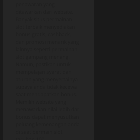
penawaran yang
ditawarkan dari website.
Banyak situs permainan
slot terbaik menyediakan
bonus gratis, cashback,
dan promosi menarik yang
lainnya seperti permainan
slot gampang menang.
Namun, pastikan untuk
mempelajari syarat dan
aturan yang menyertainya
supaya anda tidak kecewa
saat mendapatkan bonus.
Memilih website yang
menawarkan nilai lebih dari
bonus dapat menyusutkan
peluang kemenangan anda
di saat bermain slot
taruhan 100.